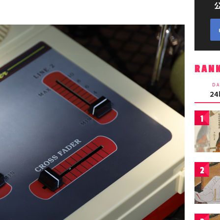
RAN
DA
2
1
2