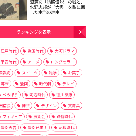
沼意次「賄賂伝説」の嘘と、
水野忠邦が「大奥」を敵に回
した本当の理由
ランキングを表示
江戸時代
戦国時代
大河ドラマ
平安時代
アニメ
ロングセラー
国武将
スイーツ
雑学
お菓子
幕末
漫画
時代劇
テレビ
べらぼう
明治時代
徳川家康
田信長
抹茶
デザイン
文房具
フィギュア
展覧会
鎌倉時代
豊臣秀吉
豊臣兄弟！
昭和時代