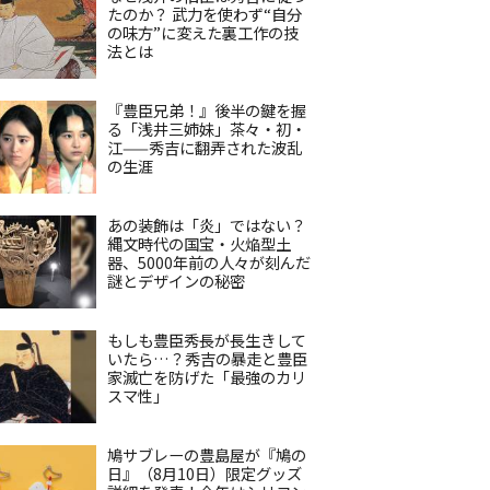
たのか？ 武力を使わず“自分
の味方”に変えた裏工作の技
法とは
『豊臣兄弟！』後半の鍵を握
る「浅井三姉妹」茶々・初・
江——秀吉に翻弄された波乱
の生涯
あの装飾は「炎」ではない？
縄文時代の国宝・火焔型土
器、5000年前の人々が刻んだ
謎とデザインの秘密
もしも豊臣秀長が長生きして
いたら…？秀吉の暴走と豊臣
家滅亡を防げた「最強のカリ
スマ性」
鳩サブレーの豊島屋が『鳩の
日』（8月10日）限定グッズ