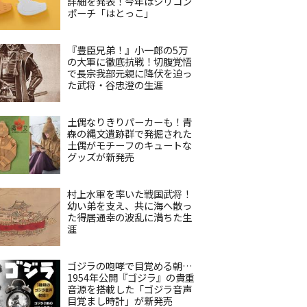
詳細を発表！今年はシリコン
ポーチ「はとっこ」
『豊臣兄弟！』小一郎の5万
の大軍に徹底抗戦！切腹覚悟
で長宗我部元親に降伏を迫っ
た武将・谷忠澄の生涯
土偶なりきりパーカーも！青
森の縄文遺跡群で発掘された
土偶がモチーフのキュートな
グッズが新発売
村上水軍を率いた戦国武将！
幼い弟を支え、共に海へ散っ
た得居通幸の波乱に満ちた生
涯
ゴジラの咆哮で目覚める朝…
1954年公開『ゴジラ』の貴重
音源を搭載した「ゴジラ音声
目覚まし時計」が新発売