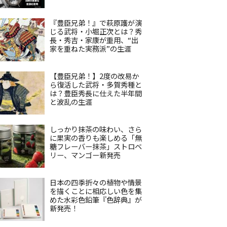
『豊臣兄弟！』で萩原護が演
じる武将・小堀正次とは？秀
長・秀吉・家康が重用、“出
家を重ねた実務派”の生涯
【豊臣兄弟！】2度の改易か
ら復活した武将・多賀秀種と
は？豊臣秀長に仕えた半年間
と波乱の生涯
しっかり抹茶の味わい、さら
に果実の香りも楽しめる「無
糖フレーバー抹茶」ストロベ
リー、マンゴー新発売
日本の四季折々の植物や情景
を描くことに相応しい色を集
めた水彩色鉛筆『色辞典』が
新発売！