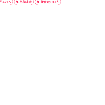
光る君へ
葛飾北斎
鎌倉殿の13人