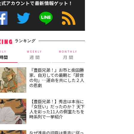
公式アカウントで最新情報ゲット！
ランキング
KING
ILY
WEEKLY
MONTHLY
4時間
週 間
月 間
『豊臣兄弟！』お市と柴田勝
家、自刃しての最期と「辞世
の句」…運命を共にした２人
の悲劇
【豊臣兄弟！】秀吉は本当に
「女狂い」だったのか？ 天下
人を彩った11人の側室たちを
時系列で一挙紹介
なぜ浅井の旧臣は秀吉に従っ