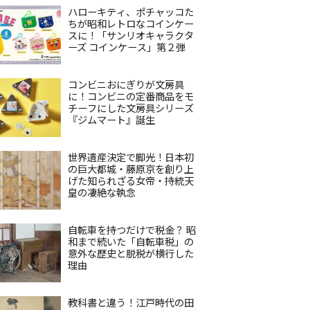
ハローキティ、ポチャッコた
ちが昭和レトロなコインケー
スに！「サンリオキャラクタ
ーズ コインケース」第２弾
コンビニおにぎりが文房具
に！コンビニの定番商品をモ
チーフにした文房具シリーズ
『ジムマート』誕生
世界遺産決定で脚光！日本初
の巨大都城・藤原京を創り上
げた知られざる女帝・持統天
皇の凄絶な執念
自転車を持つだけで税金？ 昭
和まで続いた「自転車税」の
意外な歴史と脱税が横行した
理由
教科書と違う！江戸時代の田