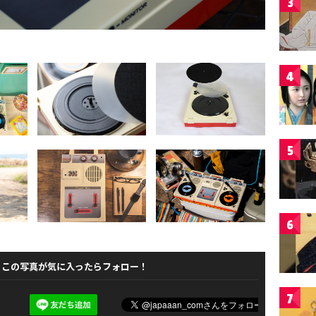
3
4
5
6
この写真が気に入ったらフォロー！
7