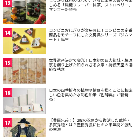
しっかり抹茶の味わい、さらに果実の香りも楽
13
しめる「無糖フレーバー抹茶」ストロベリー、
マンゴー新発売
コンビニおにぎりが文房具に！コンビニの定番
14
商品をモチーフにした文房具シリーズ『ジムマ
ート』誕生
世界遺産決定で脚光！日本初の巨大都城・藤原
15
京を創り上げた知られざる女帝・持統天皇の凄
絶な執念
日本の四季折々の植物や情景を描くことに相応
16
しい色を集めた水彩色鉛筆『色辞典』が新発
売！
【豊臣兄弟！】2度の改易から復活した武将・
17
多賀秀種とは？豊臣秀長に仕えた半年間と波乱
の生涯