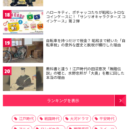
ハローキティ、ポチャッコたちが昭和レトロな
18
コインケースに！「サンリオキャラクターズ コ
インケース」第２弾
自転車を持つだけで税金？ 昭和まで続いた「自
19
転車税」の意外な歴史と脱税が横行した理由
教科書と違う！江戸時代の田沼意次「賄賂伝
20
説」の嘘と、水野忠邦が「大奥」を敵に回した
本当の理由
ランキングを表示
江戸時代
戦国時代
大河ドラマ
平安時代
アニメ
ロングセラー
戦国武将
スイーツ