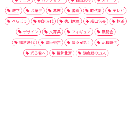
雑学
お菓子
幕末
漫画
時代劇
テレビ
べらぼう
明治時代
徳川家康
織田信長
抹茶
デザイン
文房具
フィギュア
展覧会
鎌倉時代
豊臣秀吉
豊臣兄弟！
昭和時代
光る君へ
葛飾北斎
鎌倉殿の13人