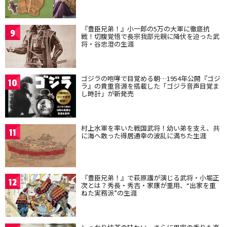
『豊臣兄弟！』小一郎の5万の大軍に徹底抗
9
戦！切腹覚悟で長宗我部元親に降伏を迫った武
将・谷忠澄の生涯
ゴジラの咆哮で目覚める朝…1954年公開『ゴジ
10
ラ』の貴重音源を搭載した「ゴジラ音声目覚ま
し時計」が新発売
村上水軍を率いた戦国武将！幼い弟を支え、共
11
に海へ散った得居通幸の波乱に満ちた生涯
『豊臣兄弟！』で萩原護が演じる武将・小堀正
12
次とは？秀長・秀吉・家康が重用、“出家を重
ねた実務派”の生涯