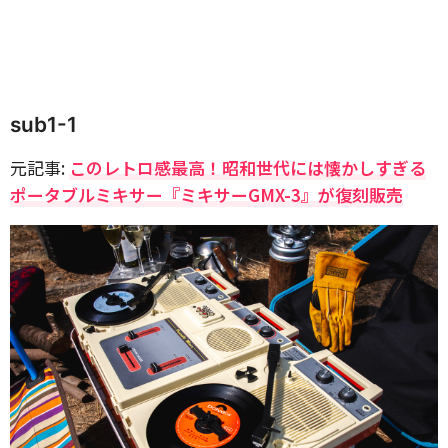
sub1-1
元記事:
このレトロ感最高！昭和世代には懐かしすぎる
ポータブルミキサー『ミキサーGMX-3』が復刻販売