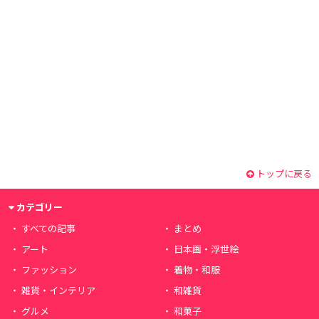
トップに戻る
カテゴリー
すべての記事
まとめ
アート
日本画・浮世絵
ファッション
着物・和服
雑貨・インテリア
和雑貨
グルメ
和菓子