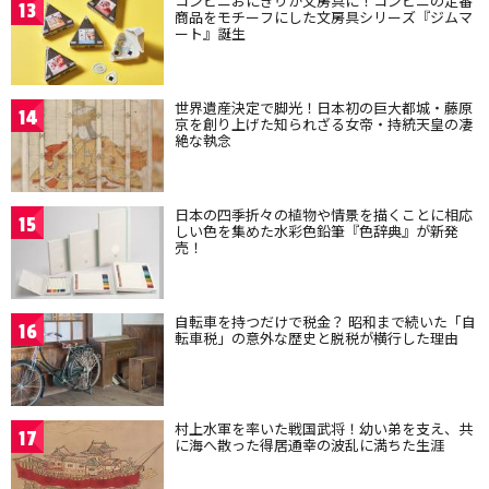
コンビニおにぎりが文房具に！コンビニの定番
13
商品をモチーフにした文房具シリーズ『ジムマ
ート』誕生
世界遺産決定で脚光！日本初の巨大都城・藤原
14
京を創り上げた知られざる女帝・持統天皇の凄
絶な執念
日本の四季折々の植物や情景を描くことに相応
15
しい色を集めた水彩色鉛筆『色辞典』が新発
売！
自転車を持つだけで税金？ 昭和まで続いた「自
16
転車税」の意外な歴史と脱税が横行した理由
村上水軍を率いた戦国武将！幼い弟を支え、共
17
に海へ散った得居通幸の波乱に満ちた生涯