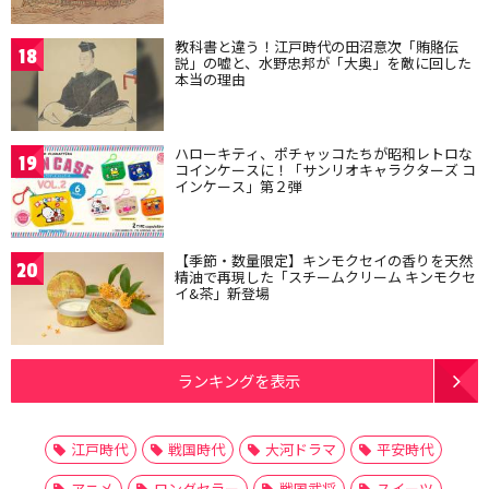
教科書と違う！江戸時代の田沼意次「賄賂伝
18
説」の嘘と、水野忠邦が「大奥」を敵に回した
本当の理由
ハローキティ、ポチャッコたちが昭和レトロな
19
コインケースに！「サンリオキャラクターズ コ
インケース」第２弾
【季節・数量限定】キンモクセイの香りを天然
20
精油で再現した「スチームクリーム キンモクセ
イ&茶」新登場
ランキングを表示
江戸時代
戦国時代
大河ドラマ
平安時代
アニメ
ロングセラー
戦国武将
スイーツ