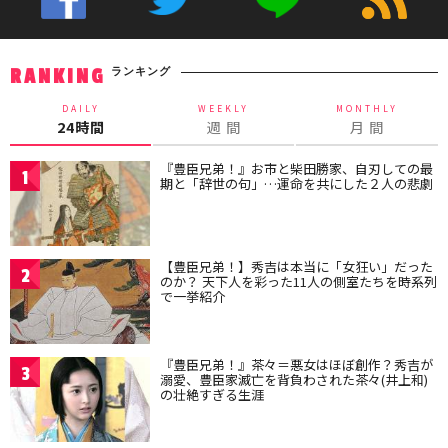
ランキング
RANKING
DAILY
WEEKLY
MONTHLY
24時間
週 間
月 間
『豊臣兄弟！』お市と柴田勝家、自刃しての最
1
期と「辞世の句」…運命を共にした２人の悲劇
【豊臣兄弟！】秀吉は本当に「女狂い」だった
2
のか？ 天下人を彩った11人の側室たちを時系列
で一挙紹介
『豊臣兄弟！』茶々＝悪女はほぼ創作？秀吉が
3
溺愛、豊臣家滅亡を背負わされた茶々(井上和)
の壮絶すぎる生涯