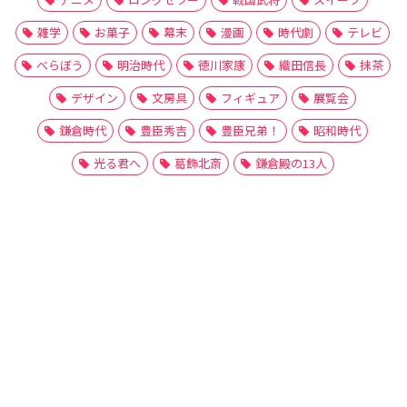
雑学
お菓子
幕末
漫画
時代劇
テレビ
べらぼう
明治時代
徳川家康
織田信長
抹茶
デザイン
文房具
フィギュア
展覧会
鎌倉時代
豊臣秀吉
豊臣兄弟！
昭和時代
光る君へ
葛飾北斎
鎌倉殿の13人