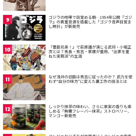
ゴジラの咆哮で目覚める朝…1954年公開『ゴジ
9
ラ』の貴重音源を搭載した「ゴジラ音声目覚ま
し時計」が新発売
『豊臣兄弟！』で萩原護が演じる武将・小堀正
10
次とは？秀長・秀吉・家康が重用、“出家を重
ねた実務派”の生涯
なぜ浅井の旧臣は秀吉に従ったのか？ 武力を使
11
わず“自分の味方”に変えた裏工作の技法とは
しっかり抹茶の味わい、さらに果実の香りも楽
12
しめる「無糖フレーバー抹茶」ストロベリー、
マンゴー新発売