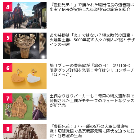
『豊臣兄弟！』で描かれた織田信長の道普請は
4
史実？信長が実施した街道整備の施策を紹介
あの装飾は「炎」ではない？縄文時代の国宝・
5
火焔型土器、5000年前の人々が刻んだ謎とデザ
インの秘密
鳩サブレーの豊島屋が『鳩の日』（8月10日）
6
限定グッズ詳細を発表！今年はシリコンポーチ
「はとっこ」
土偶なりきりパーカーも！青森の縄文遺跡群で
7
発掘された土偶がモチーフのキュートなグッズ
が新発売
『豊臣兄弟！』小一郎の5万の大軍に徹底抗
8
戦！切腹覚悟で長宗我部元親に降伏を迫った武
将・谷忠澄の生涯