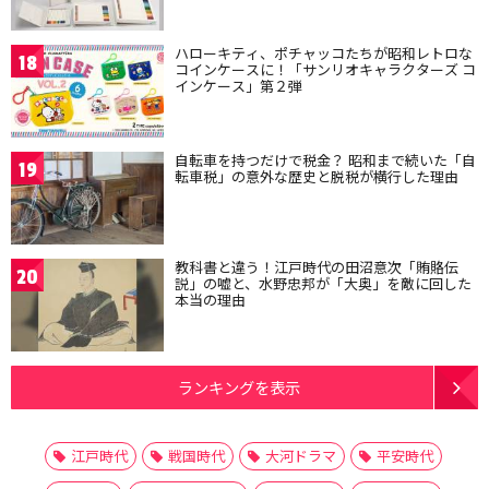
ハローキティ、ポチャッコたちが昭和レトロな
18
コインケースに！「サンリオキャラクターズ コ
インケース」第２弾
自転車を持つだけで税金？ 昭和まで続いた「自
19
転車税」の意外な歴史と脱税が横行した理由
教科書と違う！江戸時代の田沼意次「賄賂伝
20
説」の嘘と、水野忠邦が「大奥」を敵に回した
本当の理由
ランキングを表示
江戸時代
戦国時代
大河ドラマ
平安時代