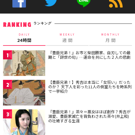
ランキング
RANKING
DAILY
WEEKLY
MONTHLY
24時間
週 間
月 間
『豊臣兄弟！』お市と柴田勝家、自刃しての最
1
期と「辞世の句」…運命を共にした２人の悲劇
【豊臣兄弟！】秀吉は本当に「女狂い」だった
2
のか？ 天下人を彩った11人の側室たちを時系列
で一挙紹介
『豊臣兄弟！』茶々＝悪女はほぼ創作？秀吉が
3
溺愛、豊臣家滅亡を背負わされた茶々(井上和)
の壮絶すぎる生涯