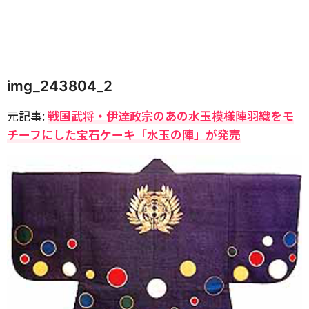
img_243804_2
元記事:
戦国武将・伊達政宗のあの水玉模様陣羽織をモ
チーフにした宝石ケーキ「水玉の陣」が発売