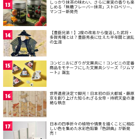
しっかり抹茶の味わい、さらに果実の香りも楽
13
しめる「無糖フレーバー抹茶」ストロベリー、
マンゴー新発売
【豊臣兄弟！】2度の改易から復活した武将・
14
多賀秀種とは？豊臣秀長に仕えた半年間と波乱
の生涯
コンビニおにぎりが文房具に！コンビニの定番
15
商品をモチーフにした文房具シリーズ『ジムマ
ート』誕生
世界遺産決定で脚光！日本初の巨大都城・藤原
16
京を創り上げた知られざる女帝・持統天皇の凄
絶な執念
日本の四季折々の植物や情景を描くことに相応
17
しい色を集めた水彩色鉛筆『色辞典』が新発
売！