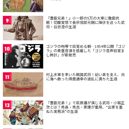
『豊臣兄弟！』小一郎の5万の大軍に徹底抗
9
戦！切腹覚悟で長宗我部元親に降伏を迫った武
将・谷忠澄の生涯
ゴジラの咆哮で目覚める朝…1954年公開『ゴジ
10
ラ』の貴重音源を搭載した「ゴジラ音声目覚ま
し時計」が新発売
村上水軍を率いた戦国武将！幼い弟を支え、共
11
に海へ散った得居通幸の波乱に満ちた生涯
『豊臣兄弟！』で萩原護が演じる武将・小堀正
12
次とは？秀長・秀吉・家康が重用、“出家を重
ねた実務派”の生涯