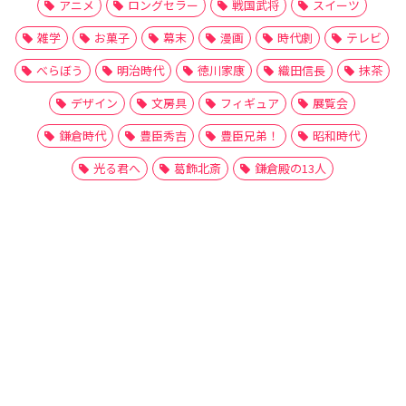
アニメ
ロングセラー
戦国武将
スイーツ
雑学
お菓子
幕末
漫画
時代劇
テレビ
べらぼう
明治時代
徳川家康
織田信長
抹茶
デザイン
文房具
フィギュア
展覧会
鎌倉時代
豊臣秀吉
豊臣兄弟！
昭和時代
光る君へ
葛飾北斎
鎌倉殿の13人