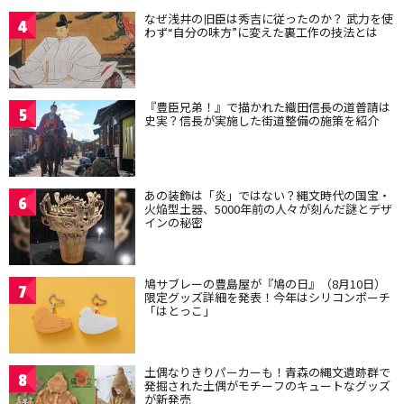
なぜ浅井の旧臣は秀吉に従ったのか？ 武力を使
4
わず“自分の味方”に変えた裏工作の技法とは
『豊臣兄弟！』で描かれた織田信長の道普請は
5
史実？信長が実施した街道整備の施策を紹介
あの装飾は「炎」ではない？縄文時代の国宝・
6
火焔型土器、5000年前の人々が刻んだ謎とデザ
インの秘密
鳩サブレーの豊島屋が『鳩の日』（8月10日）
7
限定グッズ詳細を発表！今年はシリコンポーチ
「はとっこ」
土偶なりきりパーカーも！青森の縄文遺跡群で
8
発掘された土偶がモチーフのキュートなグッズ
が新発売