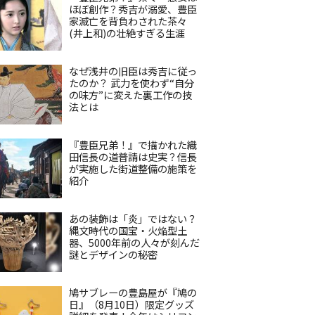
ほぼ創作？秀吉が溺愛、豊臣
家滅亡を背負わされた茶々
(井上和)の壮絶すぎる生涯
なぜ浅井の旧臣は秀吉に従っ
たのか？ 武力を使わず“自分
の味方”に変えた裏工作の技
法とは
『豊臣兄弟！』で描かれた織
田信長の道普請は史実？信長
が実施した街道整備の施策を
紹介
あの装飾は「炎」ではない？
縄文時代の国宝・火焔型土
器、5000年前の人々が刻んだ
謎とデザインの秘密
鳩サブレーの豊島屋が『鳩の
日』（8月10日）限定グッズ