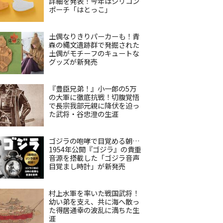
詳細を発表！今年はシリコン
ポーチ「はとっこ」
土偶なりきりパーカーも！青
森の縄文遺跡群で発掘された
土偶がモチーフのキュートな
グッズが新発売
『豊臣兄弟！』小一郎の5万
の大軍に徹底抗戦！切腹覚悟
で長宗我部元親に降伏を迫っ
た武将・谷忠澄の生涯
ゴジラの咆哮で目覚める朝…
1954年公開『ゴジラ』の貴重
音源を搭載した「ゴジラ音声
目覚まし時計」が新発売
村上水軍を率いた戦国武将！
幼い弟を支え、共に海へ散っ
た得居通幸の波乱に満ちた生
涯