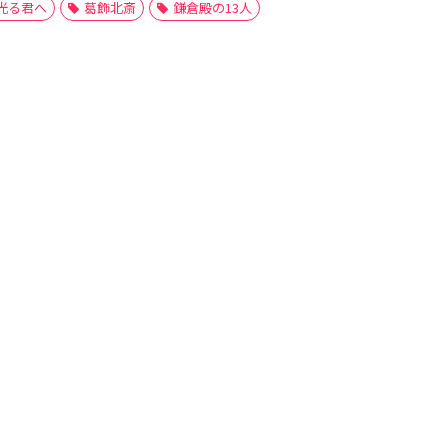
光る君へ
葛飾北斎
鎌倉殿の13人