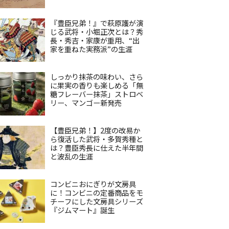
『豊臣兄弟！』で萩原護が演
じる武将・小堀正次とは？秀
長・秀吉・家康が重用、“出
家を重ねた実務派”の生涯
しっかり抹茶の味わい、さら
に果実の香りも楽しめる「無
糖フレーバー抹茶」ストロベ
リー、マンゴー新発売
【豊臣兄弟！】2度の改易か
ら復活した武将・多賀秀種と
は？豊臣秀長に仕えた半年間
と波乱の生涯
コンビニおにぎりが文房具
に！コンビニの定番商品をモ
チーフにした文房具シリーズ
『ジムマート』誕生