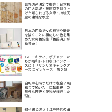
世界遺産決定で脚光！日本初
の巨大都城・藤原京を創り上
げた知られざる女帝・持統天
皇の凄絶な執念
日本の四季折々の植物や情景
を描くことに相応しい色を集
めた水彩色鉛筆『色辞典』が
新発売！
ハローキティ、ポチャッコた
ちが昭和レトロなコインケー
スに！「サンリオキャラクタ
ーズ コインケース」第２弾
自転車を持つだけで税金？ 昭
和まで続いた「自転車税」の
意外な歴史と脱税が横行した
理由
教科書と違う！江戸時代の田