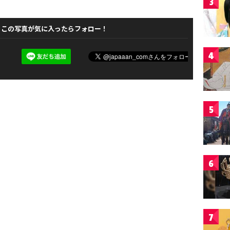
3
この写真が気に入ったらフォロー！
4
5
6
7