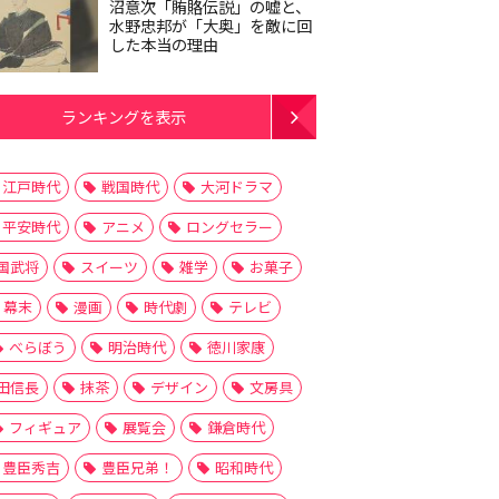
沼意次「賄賂伝説」の嘘と、
水野忠邦が「大奥」を敵に回
した本当の理由
ランキングを表示
江戸時代
戦国時代
大河ドラマ
平安時代
アニメ
ロングセラー
国武将
スイーツ
雑学
お菓子
幕末
漫画
時代劇
テレビ
べらぼう
明治時代
徳川家康
田信長
抹茶
デザイン
文房具
フィギュア
展覧会
鎌倉時代
豊臣秀吉
豊臣兄弟！
昭和時代