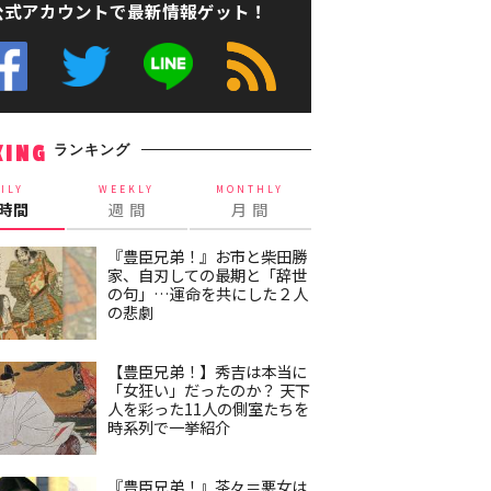
公式アカウントで最新情報ゲット！
ランキング
KING
ILY
WEEKLY
MONTHLY
4時間
週 間
月 間
『豊臣兄弟！』お市と柴田勝
家、自刃しての最期と「辞世
の句」…運命を共にした２人
の悲劇
【豊臣兄弟！】秀吉は本当に
「女狂い」だったのか？ 天下
人を彩った11人の側室たちを
時系列で一挙紹介
『豊臣兄弟！』茶々＝悪女は