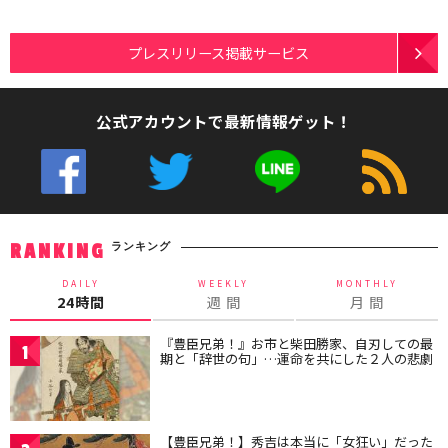
プレスリリース掲載サービス
公式アカウントで最新情報ゲット！
ランキング
RANKING
DAILY
WEEKLY
MONTHLY
24時間
週 間
月 間
『豊臣兄弟！』お市と柴田勝家、自刃しての最
1
期と「辞世の句」…運命を共にした２人の悲劇
【豊臣兄弟！】秀吉は本当に「女狂い」だった