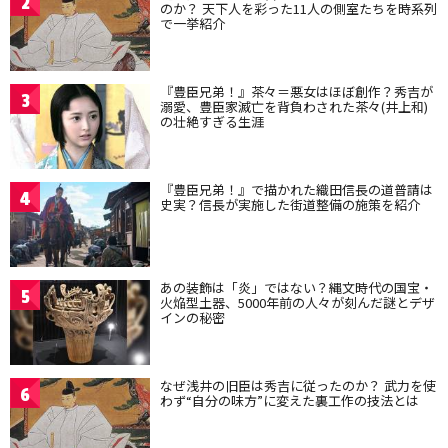
2
のか？ 天下人を彩った11人の側室たちを時系列
で一挙紹介
『豊臣兄弟！』茶々＝悪女はほぼ創作？秀吉が
3
溺愛、豊臣家滅亡を背負わされた茶々(井上和)
の壮絶すぎる生涯
『豊臣兄弟！』で描かれた織田信長の道普請は
4
史実？信長が実施した街道整備の施策を紹介
あの装飾は「炎」ではない？縄文時代の国宝・
5
火焔型土器、5000年前の人々が刻んだ謎とデザ
インの秘密
なぜ浅井の旧臣は秀吉に従ったのか？ 武力を使
6
わず“自分の味方”に変えた裏工作の技法とは