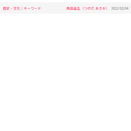
歴史・文化
/
キーワード
角田晶生（つのだ あきお）
2021/02/04