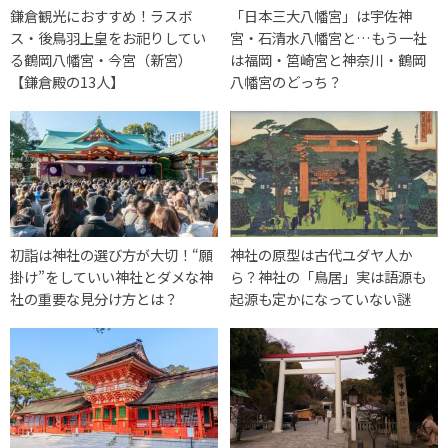
鎌倉観光におすすめ！ラスボ
「日本三大八幡宮」は宇佐神
ス・後鳥羽上皇をお祀りしてい
宮・石清水八幡宮と…もう一社
る鶴岡八幡宮・今宮（新宮）
は福岡・筥崎宮と神奈川・鶴岡
【鎌倉殿の13人】
八幡宮のどっち？
初詣は神社の選び方が大切！“願
神社の原型は古代ユダヤ人か
掛け”をしていい神社とダメな神
ら？神社の「鳥居」実は語源も
社の重要な見分け方とは？
起源も定かになっていない謎