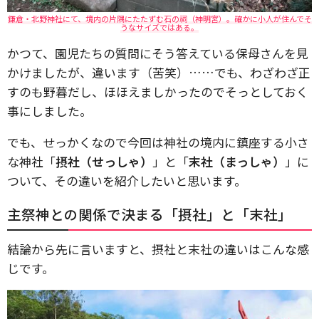
鎌倉・北野神社にて、境内の片隅にたたずむ石の祠（神明宮）。確かに小人が住んでそ
うなサイズではある。
かつて、園児たちの質問にそう答えている保母さんを見
かけましたが、違います（苦笑）……でも、わざわざ正
すのも野暮だし、ほほえましかったのでそっとしておく
事にしました。
でも、せっかくなので今回は神社の境内に鎮座する小さ
な神社「
摂社（せっしゃ）
」と「
末社（まっしゃ）
」に
ついて、その違いを紹介したいと思います。
主祭神との関係で決まる「摂社」と「末社」
結論から先に言いますと、摂社と末社の違いはこんな感
じです。