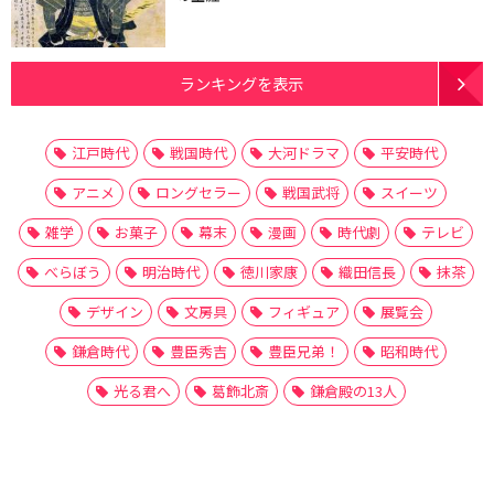
ランキングを表示
江戸時代
戦国時代
大河ドラマ
平安時代
アニメ
ロングセラー
戦国武将
スイーツ
雑学
お菓子
幕末
漫画
時代劇
テレビ
べらぼう
明治時代
徳川家康
織田信長
抹茶
デザイン
文房具
フィギュア
展覧会
鎌倉時代
豊臣秀吉
豊臣兄弟！
昭和時代
光る君へ
葛飾北斎
鎌倉殿の13人