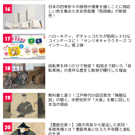
日本の四季折々の植物や情景を描くことに相応
16
しい色を集めた水彩色鉛筆『色辞典』が新発
売！
ハローキティ、ポチャッコたちが昭和レトロな
17
コインケースに！「サンリオキャラクターズ コ
インケース」第２弾
自転車を持つだけで税金？ 昭和まで続いた「自
18
転車税」の意外な歴史と脱税が横行した理由
教科書と違う！江戸時代の田沼意次「賄賂伝
19
説」の嘘と、水野忠邦が「大奥」を敵に回した
本当の理由
【豊臣兄弟！】2度の改易から復活した武将・
20
多賀秀種とは？豊臣秀長に仕えた半年間と波乱
の生涯