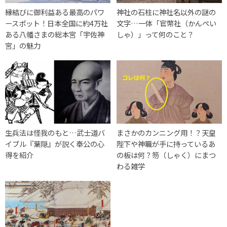
縁結びに御利益ある最高のパワ
神社の石柱に神社名以外の謎の
ースポット！日本全国に約4万社
文字…一体「官幣社（かんぺい
ある八幡さまの総本宮「宇佐神
しゃ）」って何のこと？
宮」の魅力
生兵法は怪我のもと…武士道バ
まさかのカンニング用！？天皇
イブル『葉隠』が説く奉公の心
陛下や神職が手に持っているあ
得を紹介
の板は何？笏（しゃく）にまつ
わる雑学