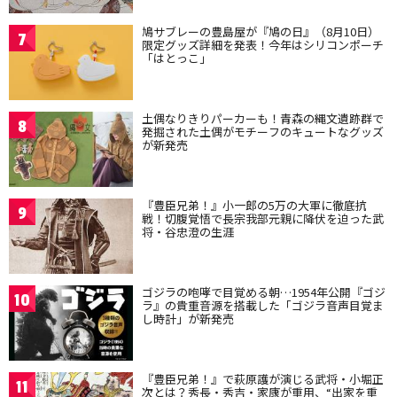
鳩サブレーの豊島屋が『鳩の日』（8月10日）
7
限定グッズ詳細を発表！今年はシリコンポーチ
「はとっこ」
土偶なりきりパーカーも！青森の縄文遺跡群で
8
発掘された土偶がモチーフのキュートなグッズ
が新発売
『豊臣兄弟！』小一郎の5万の大軍に徹底抗
9
戦！切腹覚悟で長宗我部元親に降伏を迫った武
将・谷忠澄の生涯
ゴジラの咆哮で目覚める朝…1954年公開『ゴジ
10
ラ』の貴重音源を搭載した「ゴジラ音声目覚ま
し時計」が新発売
『豊臣兄弟！』で萩原護が演じる武将・小堀正
11
次とは？秀長・秀吉・家康が重用、“出家を重