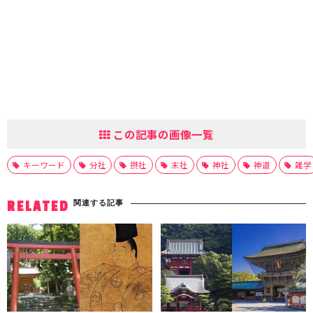
この記事の画像一覧
キーワード
分社
摂社
末社
神社
神道
雑学
関連する記事
RELATED