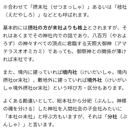
※合わせて「摂末社（せつまっしゃ）」あるいは「枝社
（えだやしろ）」などとも呼ばれます。
基本的には
摂社の方が末社よりも格上
とされますが、そ
れはあくまでその神社内での話であり、八百万（やおよ
ろず）の神々すべての頂点に君臨する天照大御神（アマ
テラスオオミカミ）であっても、御祭神との関係が薄け
れば末社です。
また、境内に建っていれば
境内社
（けいだいしゃ。境内
摂社or末社）、敷地外に建っていれば
境外社
（けいがい
しゃ境外摂社or末社）という呼び方・区分もあります。
よくある勘違いとして、総本社から分祀（ぶんし。神様
の魂を分ける）した神社を人間社会の子会社みたいに
「本社⇔末社」と呼ぶ方もいますが、それは「
分社
（ぶ
んしゃ）」と言います。