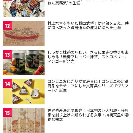
ねた実務派”の生涯
村上水軍を率いた戦国武将！幼い弟を支え、共
12
に海へ散った得居通幸の波乱に満ちた生涯
しっかり抹茶の味わい、さらに果実の香りも楽
13
しめる「無糖フレーバー抹茶」ストロベリー、
マンゴー新発売
コンビニおにぎりが文房具に！コンビニの定番
14
商品をモチーフにした文房具シリーズ『ジムマ
ート』誕生
世界遺産決定で脚光！日本初の巨大都城・藤原
15
京を創り上げた知られざる女帝・持統天皇の凄
絶な執念