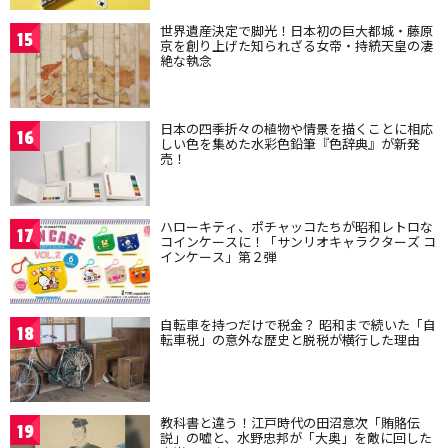
世界遺産決定で脚光！日本初の巨大都城・藤原
15
京を創り上げた知られざる女帝・持統天皇の凄
絶な執念
日本の四季折々の植物や情景を描くことに相応
16
しい色を集めた水彩色鉛筆『色辞典』が新発
売！
ハローキティ、ポチャッコたちが昭和レトロな
17
コインケースに！「サンリオキャラクターズ コ
インケース」第２弾
自転車を持つだけで税金？ 昭和まで続いた「自
18
転車税」の意外な歴史と脱税が横行した理由
教科書と違う！江戸時代の田沼意次「賄賂伝
19
説」の嘘と、水野忠邦が「大奥」を敵に回した