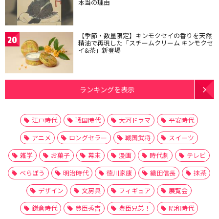
本当の理由
【季節・数量限定】キンモクセイの香りを天然
20
精油で再現した「スチームクリーム キンモクセ
イ&茶」新登場
ランキングを表示
江戸時代
戦国時代
大河ドラマ
平安時代
アニメ
ロングセラー
戦国武将
スイーツ
雑学
お菓子
幕末
漫画
時代劇
テレビ
べらぼう
明治時代
徳川家康
織田信長
抹茶
デザイン
文房具
フィギュア
展覧会
鎌倉時代
豊臣秀吉
豊臣兄弟！
昭和時代