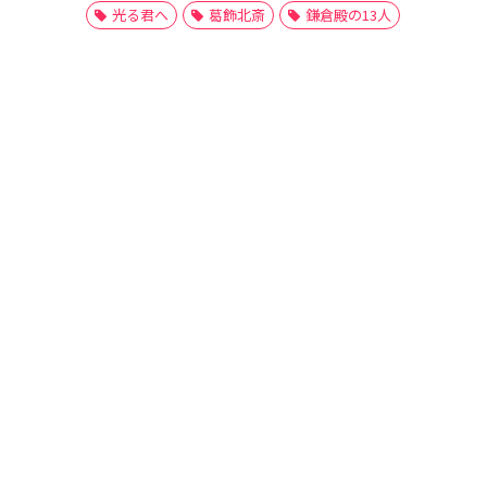
光る君へ
葛飾北斎
鎌倉殿の13人