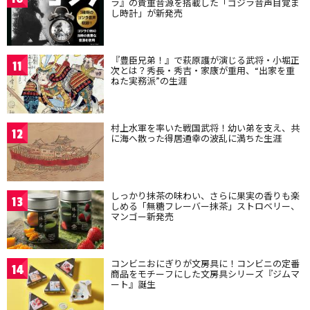
ラ』の貴重音源を搭載した「ゴジラ音声目覚ま
し時計」が新発売
『豊臣兄弟！』で萩原護が演じる武将・小堀正
11
次とは？秀長・秀吉・家康が重用、“出家を重
ねた実務派”の生涯
村上水軍を率いた戦国武将！幼い弟を支え、共
12
に海へ散った得居通幸の波乱に満ちた生涯
しっかり抹茶の味わい、さらに果実の香りも楽
13
しめる「無糖フレーバー抹茶」ストロベリー、
マンゴー新発売
コンビニおにぎりが文房具に！コンビニの定番
14
商品をモチーフにした文房具シリーズ『ジムマ
ート』誕生