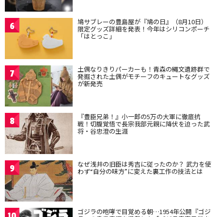
鳩サブレーの豊島屋が『鳩の日』（8月10日）
6
限定グッズ詳細を発表！今年はシリコンポーチ
「はとっこ」
土偶なりきりパーカーも！青森の縄文遺跡群で
7
発掘された土偶がモチーフのキュートなグッズ
が新発売
『豊臣兄弟！』小一郎の5万の大軍に徹底抗
8
戦！切腹覚悟で長宗我部元親に降伏を迫った武
将・谷忠澄の生涯
なぜ浅井の旧臣は秀吉に従ったのか？ 武力を使
9
わず“自分の味方”に変えた裏工作の技法とは
ゴジラの咆哮で目覚める朝…1954年公開『ゴジ
10