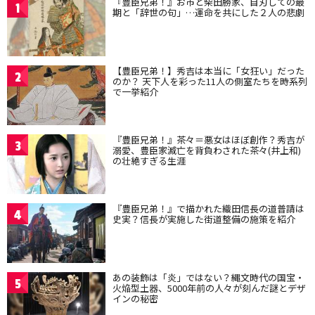
『豊臣兄弟！』お市と柴田勝家、自刃しての最
1
期と「辞世の句」…運命を共にした２人の悲劇
【豊臣兄弟！】秀吉は本当に「女狂い」だった
2
のか？ 天下人を彩った11人の側室たちを時系列
で一挙紹介
『豊臣兄弟！』茶々＝悪女はほぼ創作？秀吉が
3
溺愛、豊臣家滅亡を背負わされた茶々(井上和)
の壮絶すぎる生涯
『豊臣兄弟！』で描かれた織田信長の道普請は
4
史実？信長が実施した街道整備の施策を紹介
あの装飾は「炎」ではない？縄文時代の国宝・
5
火焔型土器、5000年前の人々が刻んだ謎とデザ
インの秘密