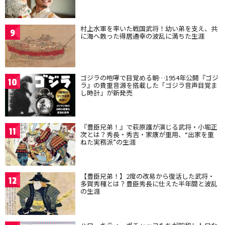
村上水軍を率いた戦国武将！幼い弟を支え、共
9
に海へ散った得居通幸の波乱に満ちた生涯
ゴジラの咆哮で目覚める朝…1954年公開『ゴジ
10
ラ』の貴重音源を搭載した「ゴジラ音声目覚ま
し時計」が新発売
『豊臣兄弟！』で萩原護が演じる武将・小堀正
11
次とは？秀長・秀吉・家康が重用、“出家を重
ねた実務派”の生涯
【豊臣兄弟！】2度の改易から復活した武将・
12
多賀秀種とは？豊臣秀長に仕えた半年間と波乱
の生涯