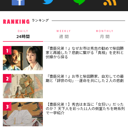
ランキング
RANKING
DAILY
WEEKLY
MONTHLY
24時間
週 間
月 間
『豊臣兄弟！』なぜお市は秀吉の勧めで柴田勝
1
家と再婚した？悲劇に繋がる「真相」を史料と
伏線から探る
『豊臣兄弟！』お市と柴田勝家、自刃しての最
2
期と「辞世の句」…運命を共にした２人の悲劇
【豊臣兄弟！】秀吉は本当に「女狂い」だった
3
のか？ 天下人を彩った11人の側室たちを時系列
で一挙紹介