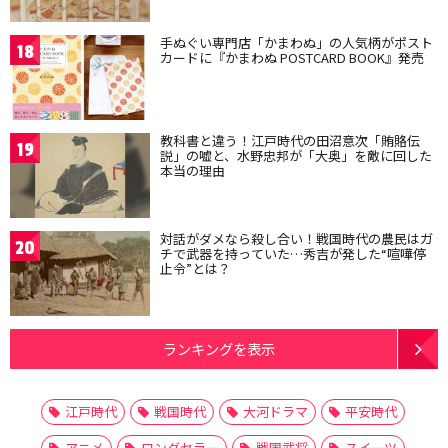
手ぬぐい専門店「かまわぬ」の人気柄がポスト
18
カードに『かまわぬ POSTCARD BOOK』発売
教科書と違う！江戸時代の田沼意次「賄賂伝
19
説」の嘘と、水野忠邦が「大奥」を敵に回した
本当の理由
対話がダメなら殺し合い！戦国時代の農民はガ
20
チで武器を持っていた…秀吉が発した“喧嘩停
止令”とは？
ランキングを表示
江戸時代
戦国時代
大河ドラマ
平安時代
アニメ
ロングセラー
戦国武将
スイーツ