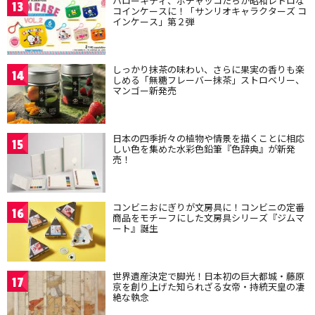
ハローキティ、ポチャッコたちが昭和レトロな
13
コインケースに！「サンリオキャラクターズ コ
インケース」第２弾
しっかり抹茶の味わい、さらに果実の香りも楽
14
しめる「無糖フレーバー抹茶」ストロベリー、
マンゴー新発売
日本の四季折々の植物や情景を描くことに相応
15
しい色を集めた水彩色鉛筆『色辞典』が新発
売！
コンビニおにぎりが文房具に！コンビニの定番
16
商品をモチーフにした文房具シリーズ『ジムマ
ート』誕生
世界遺産決定で脚光！日本初の巨大都城・藤原
17
京を創り上げた知られざる女帝・持統天皇の凄
絶な執念