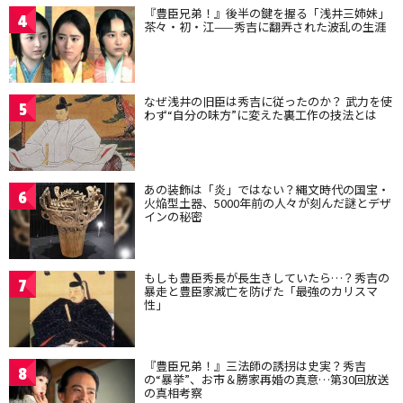
『豊臣兄弟！』後半の鍵を握る「浅井三姉妹」
4
茶々・初・江——秀吉に翻弄された波乱の生涯
なぜ浅井の旧臣は秀吉に従ったのか？ 武力を使
5
わず“自分の味方”に変えた裏工作の技法とは
あの装飾は「炎」ではない？縄文時代の国宝・
6
火焔型土器、5000年前の人々が刻んだ謎とデザ
インの秘密
もしも豊臣秀長が長生きしていたら…？秀吉の
7
暴走と豊臣家滅亡を防げた「最強のカリスマ
性」
『豊臣兄弟！』三法師の誘拐は史実？秀吉
8
の“暴挙”、お市＆勝家再婚の真意…第30回放送
の真相考察