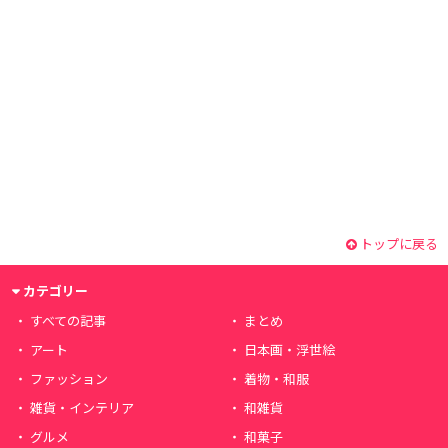
トップに戻る
カテゴリー
すべての記事
まとめ
アート
日本画・浮世絵
ファッション
着物・和服
雑貨・インテリア
和雑貨
グルメ
和菓子