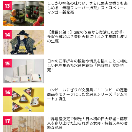
しっかり抹茶の味わい、さらに果実の香りも楽
13
しめる「無糖フレーバー抹茶」ストロベリー、
マンゴー新発売
【豊臣兄弟！】2度の改易から復活した武将・
14
多賀秀種とは？豊臣秀長に仕えた半年間と波乱
の生涯
日本の四季折々の植物や情景を描くことに相応
15
しい色を集めた水彩色鉛筆『色辞典』が新発
売！
コンビニおにぎりが文房具に！コンビニの定番
16
商品をモチーフにした文房具シリーズ『ジムマ
ート』誕生
世界遺産決定で脚光！日本初の巨大都城・藤原
17
京を創り上げた知られざる女帝・持統天皇の凄
絶な執念