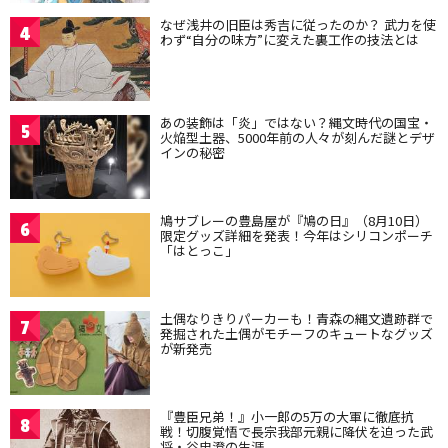
なぜ浅井の旧臣は秀吉に従ったのか？ 武力を使
4
わず“自分の味方”に変えた裏工作の技法とは
あの装飾は「炎」ではない？縄文時代の国宝・
5
火焔型土器、5000年前の人々が刻んだ謎とデザ
インの秘密
鳩サブレーの豊島屋が『鳩の日』（8月10日）
6
限定グッズ詳細を発表！今年はシリコンポーチ
「はとっこ」
土偶なりきりパーカーも！青森の縄文遺跡群で
7
発掘された土偶がモチーフのキュートなグッズ
が新発売
『豊臣兄弟！』小一郎の5万の大軍に徹底抗
8
戦！切腹覚悟で長宗我部元親に降伏を迫った武
将・谷忠澄の生涯