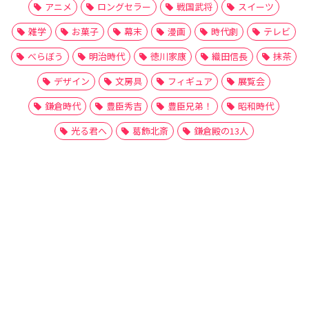
アニメ
ロングセラー
戦国武将
スイーツ
雑学
お菓子
幕末
漫画
時代劇
テレビ
べらぼう
明治時代
徳川家康
織田信長
抹茶
デザイン
文房具
フィギュア
展覧会
鎌倉時代
豊臣秀吉
豊臣兄弟！
昭和時代
光る君へ
葛飾北斎
鎌倉殿の13人