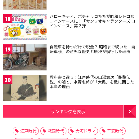
ハローキティ、ポチャッコたちが昭和レトロな
18
コインケースに！「サンリオキャラクターズ コ
インケース」第２弾
自転車を持つだけで税金？ 昭和まで続いた「自
19
転車税」の意外な歴史と脱税が横行した理由
教科書と違う！江戸時代の田沼意次「賄賂伝
20
説」の嘘と、水野忠邦が「大奥」を敵に回した
本当の理由
ランキングを表示
江戸時代
戦国時代
大河ドラマ
平安時代