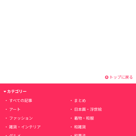
トップに戻る
カテゴリー
すべての記事
まとめ
アート
日本画・浮世絵
ファッション
着物・和服
雑貨・インテリア
和雑貨
グルメ
和菓子