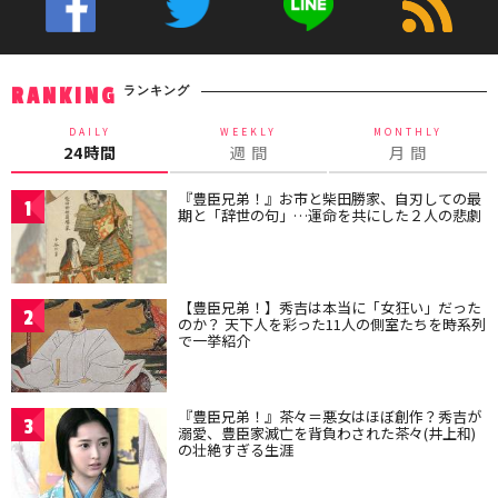
ランキング
RANKING
DAILY
WEEKLY
MONTHLY
24時間
週 間
月 間
『豊臣兄弟！』お市と柴田勝家、自刃しての最
1
期と「辞世の句」…運命を共にした２人の悲劇
【豊臣兄弟！】秀吉は本当に「女狂い」だった
2
のか？ 天下人を彩った11人の側室たちを時系列
で一挙紹介
『豊臣兄弟！』茶々＝悪女はほぼ創作？秀吉が
3
溺愛、豊臣家滅亡を背負わされた茶々(井上和)
の壮絶すぎる生涯