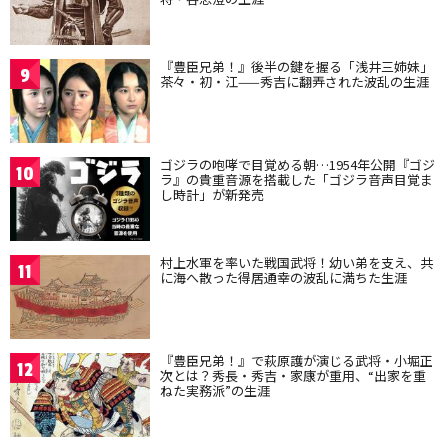
『豊臣兄弟！』後半の鍵を握る「浅井三姉妹」
9
茶々・初・江——秀吉に翻弄された波乱の生涯
ゴジラの咆哮で目覚める朝…1954年公開『ゴジ
10
ラ』の貴重音源を搭載した「ゴジラ音声目覚ま
し時計」が新発売
村上水軍を率いた戦国武将！幼い弟を支え、共
11
に海へ散った得居通幸の波乱に満ちた生涯
『豊臣兄弟！』で萩原護が演じる武将・小堀正
12
次とは？秀長・秀吉・家康が重用、“出家を重
ねた実務派”の生涯