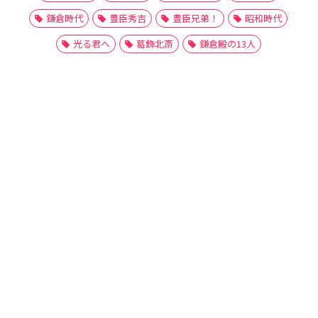
鎌倉時代
豊臣秀吉
豊臣兄弟！
昭和時代
光る君へ
葛飾北斎
鎌倉殿の13人