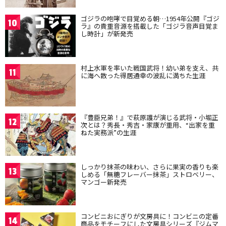
ゴジラの咆哮で目覚める朝…1954年公開『ゴジ
10
ラ』の貴重音源を搭載した「ゴジラ音声目覚ま
し時計」が新発売
村上水軍を率いた戦国武将！幼い弟を支え、共
11
に海へ散った得居通幸の波乱に満ちた生涯
『豊臣兄弟！』で萩原護が演じる武将・小堀正
12
次とは？秀長・秀吉・家康が重用、“出家を重
ねた実務派”の生涯
しっかり抹茶の味わい、さらに果実の香りも楽
13
しめる「無糖フレーバー抹茶」ストロベリー、
マンゴー新発売
コンビニおにぎりが文房具に！コンビニの定番
14
商品をモチーフにした文房具シリーズ『ジムマ