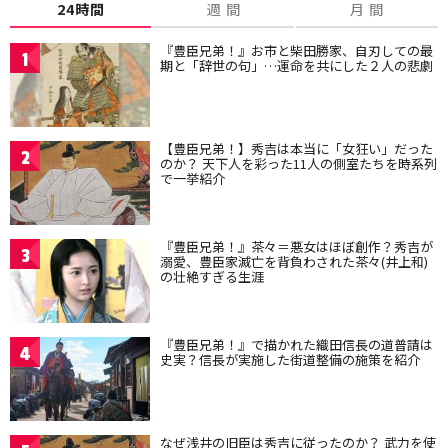
24時間
週 間
月 間
『豊臣兄弟！』お市と柴田勝家、自刃しての最
1
期と「辞世の句」…運命を共にした２人の悲劇
【豊臣兄弟！】秀吉は本当に「女狂い」だった
2
のか？ 天下人を彩った11人の側室たちを時系列
で一挙紹介
『豊臣兄弟！』茶々＝悪女はほぼ創作？秀吉が
3
溺愛、豊臣家滅亡を背負わされた茶々(井上和)
の壮絶すぎる生涯
『豊臣兄弟！』で描かれた織田信長の道普請は
4
史実？信長が実施した街道整備の施策を紹介
なぜ浅井の旧臣は秀吉に従ったのか？ 武力を使