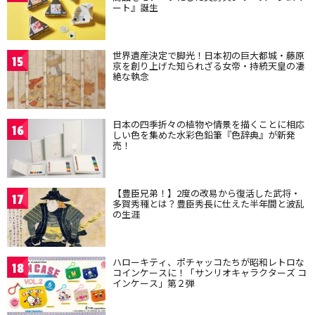
ート』誕生
世界遺産決定で脚光！日本初の巨大都城・藤原
15
京を創り上げた知られざる女帝・持統天皇の凄
絶な執念
日本の四季折々の植物や情景を描くことに相応
16
しい色を集めた水彩色鉛筆『色辞典』が新発
売！
【豊臣兄弟！】2度の改易から復活した武将・
17
多賀秀種とは？豊臣秀長に仕えた半年間と波乱
の生涯
ハローキティ、ポチャッコたちが昭和レトロな
18
コインケースに！「サンリオキャラクターズ コ
インケース」第２弾