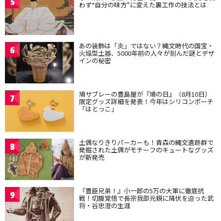
5
わず“自分の味方”に変えた裏工作の技法とは
あの装飾は「炎」ではない？縄文時代の国宝・
6
火焔型土器、5000年前の人々が刻んだ謎とデザ
インの秘密
鳩サブレーの豊島屋が『鳩の日』（8月10日）
7
限定グッズ詳細を発表！今年はシリコンポーチ
「はとっこ」
土偶なりきりパーカーも！青森の縄文遺跡群で
8
発掘された土偶がモチーフのキュートなグッズ
が新発売
『豊臣兄弟！』小一郎の5万の大軍に徹底抗
9
戦！切腹覚悟で長宗我部元親に降伏を迫った武
将・谷忠澄の生涯