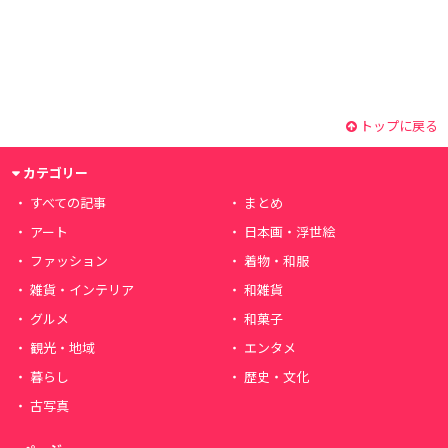
トップに戻る
カテゴリー
すべての記事
まとめ
アート
日本画・浮世絵
ファッション
着物・和服
雑貨・インテリア
和雑貨
グルメ
和菓子
観光・地域
エンタメ
暮らし
歴史・文化
古写真