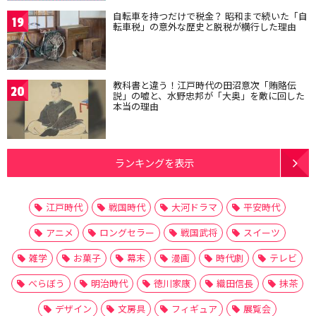
自転車を持つだけで税金？ 昭和まで続いた「自
19
転車税」の意外な歴史と脱税が横行した理由
教科書と違う！江戸時代の田沼意次「賄賂伝
20
説」の嘘と、水野忠邦が「大奥」を敵に回した
本当の理由
ランキングを表示
江戸時代
戦国時代
大河ドラマ
平安時代
アニメ
ロングセラー
戦国武将
スイーツ
雑学
お菓子
幕末
漫画
時代劇
テレビ
べらぼう
明治時代
徳川家康
織田信長
抹茶
デザイン
文房具
フィギュア
展覧会