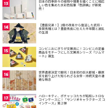
日本の四季折々の植物や情景を描くことに相応
13
しい色を集めた水彩色鉛筆『色辞典』が新発
売！
【豊臣兄弟！】2度の改易から復活した武将・
14
多賀秀種とは？豊臣秀長に仕えた半年間と波乱
の生涯
コンビニおにぎりが文房具に！コンビニの定番
15
商品をモチーフにした文房具シリーズ『ジムマ
ート』誕生
世界遺産決定で脚光！日本初の巨大都城・藤原
16
京を創り上げた知られざる女帝・持統天皇の凄
絶な執念
ハローキティ、ポチャッコたちが昭和レトロな
17
コインケースに！「サンリオキャラクターズ コ
インケース」第２弾