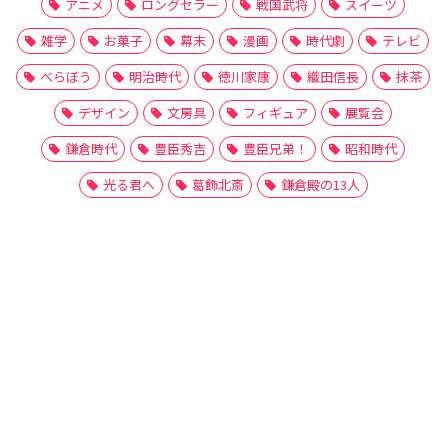
アニメ
ロングセラー
戦国武将
スイーツ
雑学
お菓子
幕末
漫画
時代劇
テレビ
べらぼう
明治時代
徳川家康
織田信長
抹茶
デザイン
文房具
フィギュア
展覧会
鎌倉時代
豊臣秀吉
豊臣兄弟！
昭和時代
光る君へ
葛飾北斎
鎌倉殿の13人