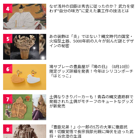
なぜ浅井の旧臣は秀吉に従ったのか？ 武力を使
4
わず“自分の味方”に変えた裏工作の技法とは
あの装飾は「炎」ではない？縄文時代の国宝・
5
火焔型土器、5000年前の人々が刻んだ謎とデザ
インの秘密
鳩サブレーの豊島屋が『鳩の日』（8月10日）
6
限定グッズ詳細を発表！今年はシリコンポーチ
「はとっこ」
土偶なりきりパーカーも！青森の縄文遺跡群で
7
発掘された土偶がモチーフのキュートなグッズ
が新発売
『豊臣兄弟！』小一郎の5万の大軍に徹底抗
8
戦！切腹覚悟で長宗我部元親に降伏を迫った武
将・谷忠澄の生涯