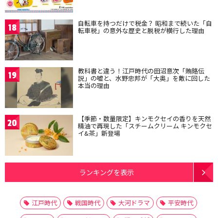
自転車を持つだけで税金？ 昭和まで続いた「自
18
転車税」の意外な歴史と脱税が横行した理由
教科書と違う！江戸時代の田沼意次「賄賂伝
19
説」の嘘と、水野忠邦が「大奥」を敵に回した
本当の理由
【季節・数量限定】キンモクセイの香りを天然
20
精油で再現した「スチームクリーム キンモクセ
イ&茶」新登場
ランキングを表示
江戸時代
戦国時代
大河ドラマ
平安時代