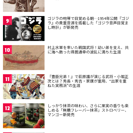
ゴジラの咆哮で目覚める朝…1954年公開『ゴジ
9
ラ』の貴重音源を搭載した「ゴジラ音声目覚ま
し時計」が新発売
村上水軍を率いた戦国武将！幼い弟を支え、共
10
に海へ散った得居通幸の波乱に満ちた生涯
『豊臣兄弟！』で萩原護が演じる武将・小堀正
11
次とは？秀長・秀吉・家康が重用、“出家を重
ねた実務派”の生涯
しっかり抹茶の味わい、さらに果実の香りも楽
12
しめる「無糖フレーバー抹茶」ストロベリー、
マンゴー新発売