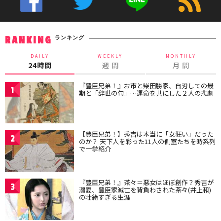
ランキング
RANKING
DAILY
WEEKLY
MONTHLY
24時間
週 間
月 間
『豊臣兄弟！』お市と柴田勝家、自刃しての最
1
期と「辞世の句」…運命を共にした２人の悲劇
【豊臣兄弟！】秀吉は本当に「女狂い」だった
2
のか？ 天下人を彩った11人の側室たちを時系列
で一挙紹介
『豊臣兄弟！』茶々＝悪女はほぼ創作？秀吉が
3
溺愛、豊臣家滅亡を背負わされた茶々(井上和)
の壮絶すぎる生涯