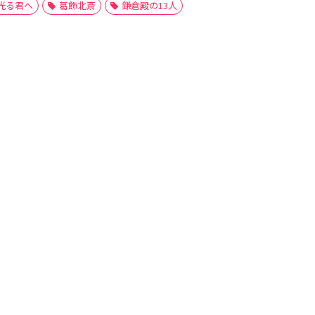
光る君へ
葛飾北斎
鎌倉殿の13人