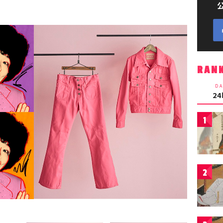
RAN
DA
2
1
2