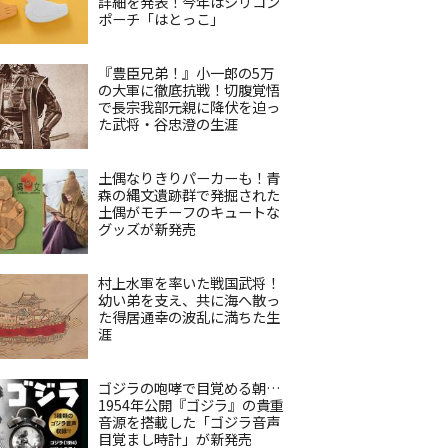
詳細を発表！今年はシリコン
ポーチ「はとっこ」
『豊臣兄弟！』小一郎の5万
の大軍に徹底抗戦！切腹覚悟
で長宗我部元親に降伏を迫っ
た武将・谷忠澄の生涯
土偶なりきりパーカーも！青
森の縄文遺跡群で発掘された
土偶がモチーフのキュートな
グッズが新発売
村上水軍を率いた戦国武将！
幼い弟を支え、共に海へ散っ
た得居通幸の波乱に満ちた生
涯
ゴジラの咆哮で目覚める朝…
1954年公開『ゴジラ』の貴重
音源を搭載した「ゴジラ音声
目覚まし時計」が新発売