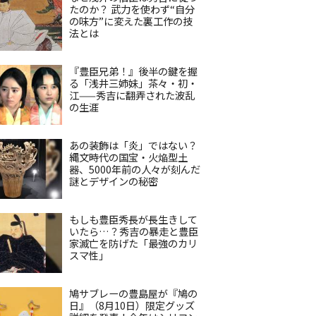
たのか？ 武力を使わず“自分
の味方”に変えた裏工作の技
法とは
『豊臣兄弟！』後半の鍵を握
る「浅井三姉妹」茶々・初・
江——秀吉に翻弄された波乱
の生涯
あの装飾は「炎」ではない？
縄文時代の国宝・火焔型土
器、5000年前の人々が刻んだ
謎とデザインの秘密
もしも豊臣秀長が長生きして
いたら…？秀吉の暴走と豊臣
家滅亡を防げた「最強のカリ
スマ性」
鳩サブレーの豊島屋が『鳩の
日』（8月10日）限定グッズ