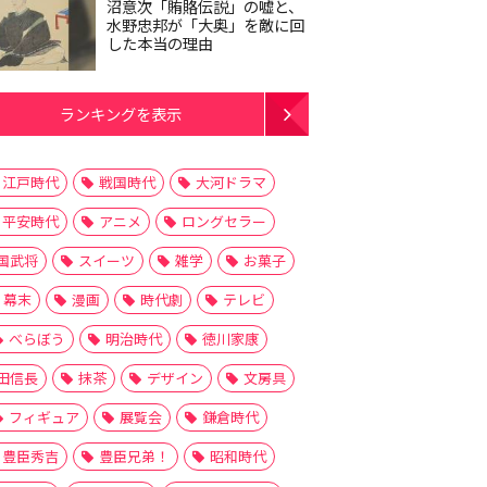
沼意次「賄賂伝説」の嘘と、
水野忠邦が「大奥」を敵に回
した本当の理由
ランキングを表示
江戸時代
戦国時代
大河ドラマ
平安時代
アニメ
ロングセラー
国武将
スイーツ
雑学
お菓子
幕末
漫画
時代劇
テレビ
べらぼう
明治時代
徳川家康
田信長
抹茶
デザイン
文房具
フィギュア
展覧会
鎌倉時代
豊臣秀吉
豊臣兄弟！
昭和時代