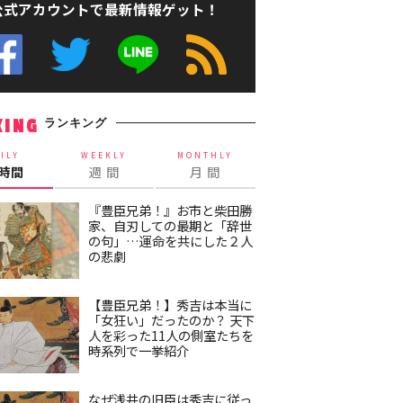
公式アカウントで最新情報ゲット！
ランキング
KING
ILY
WEEKLY
MONTHLY
4時間
週 間
月 間
『豊臣兄弟！』お市と柴田勝
家、自刃しての最期と「辞世
の句」…運命を共にした２人
の悲劇
【豊臣兄弟！】秀吉は本当に
「女狂い」だったのか？ 天下
人を彩った11人の側室たちを
時系列で一挙紹介
なぜ浅井の旧臣は秀吉に従っ