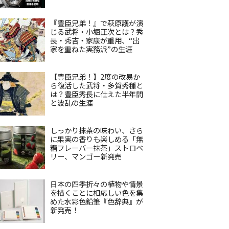
『豊臣兄弟！』で萩原護が演
じる武将・小堀正次とは？秀
長・秀吉・家康が重用、“出
家を重ねた実務派”の生涯
【豊臣兄弟！】2度の改易か
ら復活した武将・多賀秀種と
は？豊臣秀長に仕えた半年間
と波乱の生涯
しっかり抹茶の味わい、さら
に果実の香りも楽しめる「無
糖フレーバー抹茶」ストロベ
リー、マンゴー新発売
日本の四季折々の植物や情景
を描くことに相応しい色を集
めた水彩色鉛筆『色辞典』が
新発売！