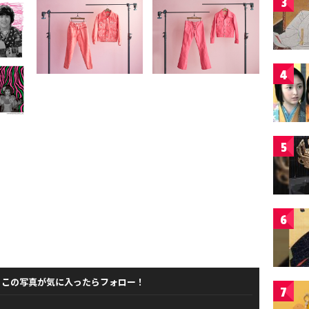
3
4
5
6
この写真が気に入ったらフォロー！
7