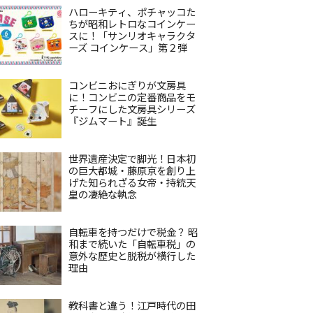
ハローキティ、ポチャッコた
ちが昭和レトロなコインケー
スに！「サンリオキャラクタ
ーズ コインケース」第２弾
コンビニおにぎりが文房具
に！コンビニの定番商品をモ
チーフにした文房具シリーズ
『ジムマート』誕生
世界遺産決定で脚光！日本初
の巨大都城・藤原京を創り上
げた知られざる女帝・持統天
皇の凄絶な執念
自転車を持つだけで税金？ 昭
和まで続いた「自転車税」の
意外な歴史と脱税が横行した
理由
教科書と違う！江戸時代の田