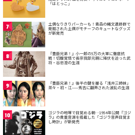
「はとっこ」
土偶なりきりパーカーも！青森の縄文遺跡群で
7
発掘された土偶がモチーフのキュートなグッズ
が新発売
『豊臣兄弟！』小一郎の5万の大軍に徹底抗
8
戦！切腹覚悟で長宗我部元親に降伏を迫った武
将・谷忠澄の生涯
『豊臣兄弟！』後半の鍵を握る「浅井三姉妹」
9
茶々・初・江——秀吉に翻弄された波乱の生涯
ゴジラの咆哮で目覚める朝…1954年公開『ゴジ
10
ラ』の貴重音源を搭載した「ゴジラ音声目覚ま
し時計」が新発売