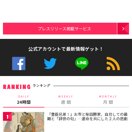
プレスリリース掲載サービス
公式アカウントで最新情報ゲット！
ランキング
RANKING
DAILY
WEEKLY
MONTHLY
24時間
週 間
月 間
『豊臣兄弟！』お市と柴田勝家、自刃しての最
1
期と「辞世の句」…運命を共にした２人の悲劇