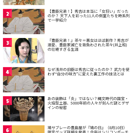
【豊臣兄弟！】秀吉は本当に「女狂い」だった
2
のか？ 天下人を彩った11人の側室たちを時系列
で一挙紹介
『豊臣兄弟！』茶々＝悪女はほぼ創作？秀吉が
3
溺愛、豊臣家滅亡を背負わされた茶々(井上和)
の壮絶すぎる生涯
なぜ浅井の旧臣は秀吉に従ったのか？ 武力を使
4
わず“自分の味方”に変えた裏工作の技法とは
あの装飾は「炎」ではない？縄文時代の国宝・
5
火焔型土器、5000年前の人々が刻んだ謎とデザ
インの秘密
鳩サブレーの豊島屋が『鳩の日』（8月10日）
6
限定グッズ詳細を発表！今年はシリコンポーチ