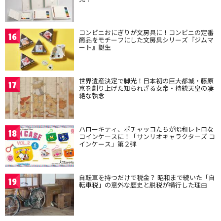
コンビニおにぎりが文房具に！コンビニの定番
16
商品をモチーフにした文房具シリーズ『ジムマ
ート』誕生
世界遺産決定で脚光！日本初の巨大都城・藤原
17
京を創り上げた知られざる女帝・持統天皇の凄
絶な執念
ハローキティ、ポチャッコたちが昭和レトロな
18
コインケースに！「サンリオキャラクターズ コ
インケース」第２弾
自転車を持つだけで税金？ 昭和まで続いた「自
19
転車税」の意外な歴史と脱税が横行した理由