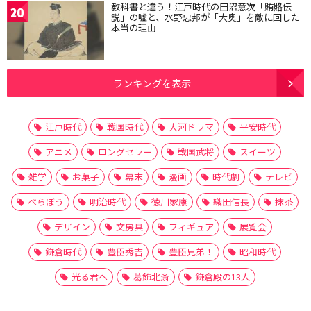
教科書と違う！江戸時代の田沼意次「賄賂伝
20
説」の嘘と、水野忠邦が「大奥」を敵に回した
本当の理由
ランキングを表示
江戸時代
戦国時代
大河ドラマ
平安時代
アニメ
ロングセラー
戦国武将
スイーツ
雑学
お菓子
幕末
漫画
時代劇
テレビ
べらぼう
明治時代
徳川家康
織田信長
抹茶
デザイン
文房具
フィギュア
展覧会
鎌倉時代
豊臣秀吉
豊臣兄弟！
昭和時代
光る君へ
葛飾北斎
鎌倉殿の13人