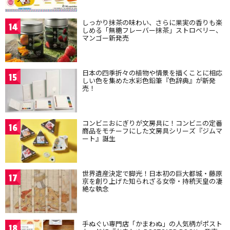
しっかり抹茶の味わい、さらに果実の香りも楽
14
しめる「無糖フレーバー抹茶」ストロベリー、
マンゴー新発売
日本の四季折々の植物や情景を描くことに相応
15
しい色を集めた水彩色鉛筆『色辞典』が新発
売！
コンビニおにぎりが文房具に！コンビニの定番
16
商品をモチーフにした文房具シリーズ『ジムマ
ート』誕生
世界遺産決定で脚光！日本初の巨大都城・藤原
17
京を創り上げた知られざる女帝・持統天皇の凄
絶な執念
手ぬぐい専門店「かまわぬ」の人気柄がポスト
18