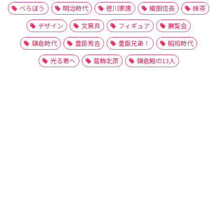
べらぼう
明治時代
徳川家康
織田信長
抹茶
デザイン
文房具
フィギュア
展覧会
鎌倉時代
豊臣秀吉
豊臣兄弟！
昭和時代
光る君へ
葛飾北斎
鎌倉殿の13人