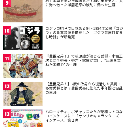
村上水軍を率いた戦国武将！幼い弟を支え、共
9
に海へ散った得居通幸の波乱に満ちた生涯
ゴジラの咆哮で目覚める朝…1954年公開『ゴジ
10
ラ』の貴重音源を搭載した「ゴジラ音声目覚ま
し時計」が新発売
『豊臣兄弟！』で萩原護が演じる武将・小堀正
11
次とは？秀長・秀吉・家康が重用、“出家を重
ねた実務派”の生涯
【豊臣兄弟！】2度の改易から復活した武将・
12
多賀秀種とは？豊臣秀長に仕えた半年間と波乱
の生涯
ハローキティ、ポチャッコたちが昭和レトロな
13
コインケースに！「サンリオキャラクターズ コ
インケース」第２弾