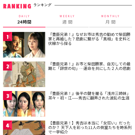
ランキング
RANKING
DAILY
WEEKLY
MONTHLY
24時間
週 間
月 間
『豊臣兄弟！』なぜお市は秀吉の勧めで柴田勝
1
家と再婚した？悲劇に繋がる「真相」を史料と
伏線から探る
『豊臣兄弟！』お市と柴田勝家、自刃しての最
2
期と「辞世の句」…運命を共にした２人の悲劇
『豊臣兄弟！』後半の鍵を握る「浅井三姉妹」
3
茶々・初・江——秀吉に翻弄された波乱の生涯
【豊臣兄弟！】秀吉は本当に「女狂い」だった
4
のか？ 天下人を彩った11人の側室たちを時系列
で一挙紹介