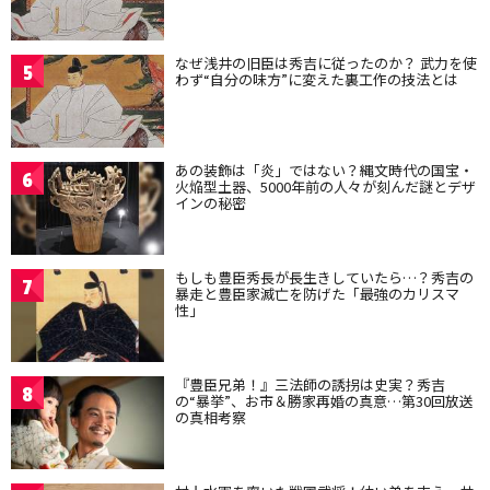
なぜ浅井の旧臣は秀吉に従ったのか？ 武力を使
5
わず“自分の味方”に変えた裏工作の技法とは
あの装飾は「炎」ではない？縄文時代の国宝・
6
火焔型土器、5000年前の人々が刻んだ謎とデザ
インの秘密
もしも豊臣秀長が長生きしていたら…？秀吉の
7
暴走と豊臣家滅亡を防げた「最強のカリスマ
性」
『豊臣兄弟！』三法師の誘拐は史実？秀吉
8
の“暴挙”、お市＆勝家再婚の真意…第30回放送
の真相考察