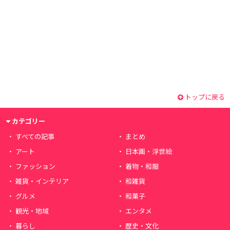
トップに戻る
カテゴリー
すべての記事
まとめ
アート
日本画・浮世絵
ファッション
着物・和服
雑貨・インテリア
和雑貨
グルメ
和菓子
観光・地域
エンタメ
暮らし
歴史・文化