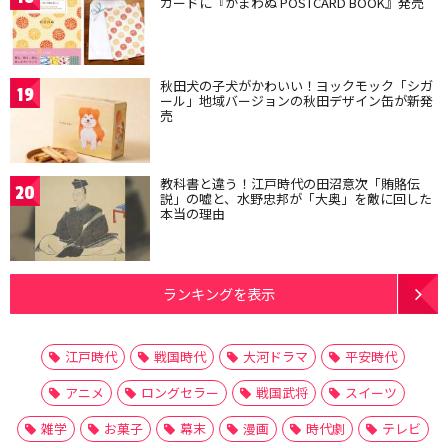
カードに『かまわぬ POSTCARD BOOK』発売
秋田犬の子犬がかわいい！ヨックモック「シガ
19
ール」地域バージョンの秋田デザイン缶が新発
売
教科書と違う！江戸時代の田沼意次「賄賂伝
20
説」の嘘と、水野忠邦が「大奥」を敵に回した
本当の理由
ランキングを表示
江戸時代
戦国時代
大河ドラマ
平安時代
アニメ
ロングセラー
戦国武将
スイーツ
雑学
お菓子
幕末
漫画
時代劇
テレビ