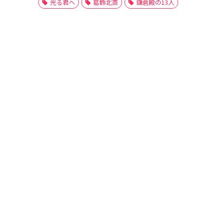
光る君へ
葛飾北斎
鎌倉殿の13人