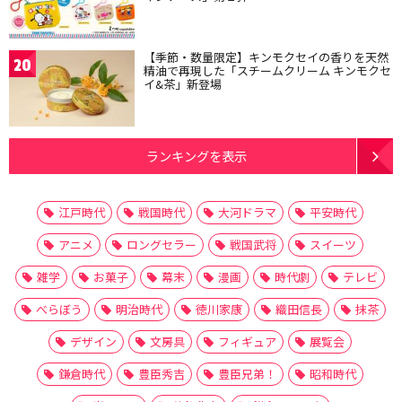
【季節・数量限定】キンモクセイの香りを天然
20
精油で再現した「スチームクリーム キンモクセ
イ&茶」新登場
ランキングを表示
江戸時代
戦国時代
大河ドラマ
平安時代
アニメ
ロングセラー
戦国武将
スイーツ
雑学
お菓子
幕末
漫画
時代劇
テレビ
べらぼう
明治時代
徳川家康
織田信長
抹茶
デザイン
文房具
フィギュア
展覧会
鎌倉時代
豊臣秀吉
豊臣兄弟！
昭和時代