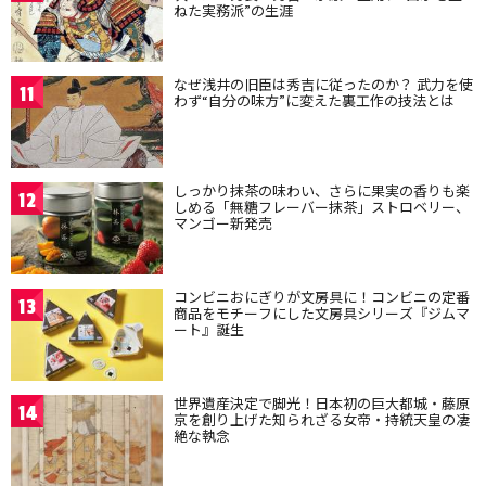
ねた実務派”の生涯
なぜ浅井の旧臣は秀吉に従ったのか？ 武力を使
11
わず“自分の味方”に変えた裏工作の技法とは
しっかり抹茶の味わい、さらに果実の香りも楽
12
しめる「無糖フレーバー抹茶」ストロベリー、
マンゴー新発売
コンビニおにぎりが文房具に！コンビニの定番
13
商品をモチーフにした文房具シリーズ『ジムマ
ート』誕生
世界遺産決定で脚光！日本初の巨大都城・藤原
14
京を創り上げた知られざる女帝・持統天皇の凄
絶な執念