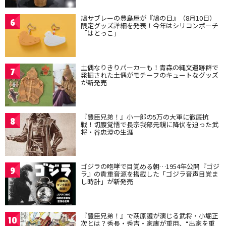
鳩サブレーの豊島屋が『鳩の日』（8月10日）
6
限定グッズ詳細を発表！今年はシリコンポーチ
「はとっこ」
土偶なりきりパーカーも！青森の縄文遺跡群で
7
発掘された土偶がモチーフのキュートなグッズ
が新発売
『豊臣兄弟！』小一郎の5万の大軍に徹底抗
8
戦！切腹覚悟で長宗我部元親に降伏を迫った武
将・谷忠澄の生涯
ゴジラの咆哮で目覚める朝…1954年公開『ゴジ
9
ラ』の貴重音源を搭載した「ゴジラ音声目覚ま
し時計」が新発売
『豊臣兄弟！』で萩原護が演じる武将・小堀正
10
次とは？秀長・秀吉・家康が重用、“出家を重