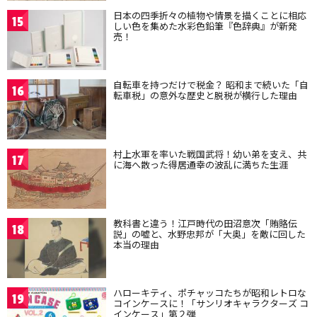
日本の四季折々の植物や情景を描くことに相応
15
しい色を集めた水彩色鉛筆『色辞典』が新発
売！
自転車を持つだけで税金？ 昭和まで続いた「自
16
転車税」の意外な歴史と脱税が横行した理由
村上水軍を率いた戦国武将！幼い弟を支え、共
17
に海へ散った得居通幸の波乱に満ちた生涯
教科書と違う！江戸時代の田沼意次「賄賂伝
18
説」の嘘と、水野忠邦が「大奥」を敵に回した
本当の理由
ハローキティ、ポチャッコたちが昭和レトロな
19
コインケースに！「サンリオキャラクターズ コ
インケース」第２弾