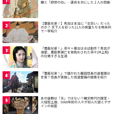
1
期と「辞世の句」…運命を共にした２人の悲劇
【豊臣兄弟！】秀吉は本当に「女狂い」だった
2
のか？ 天下人を彩った11人の側室たちを時系列
で一挙紹介
『豊臣兄弟！』茶々＝悪女はほぼ創作？秀吉が
3
溺愛、豊臣家滅亡を背負わされた茶々(井上和)
の壮絶すぎる生涯
『豊臣兄弟！』で描かれた織田信長の道普請は
4
史実？信長が実施した街道整備の施策を紹介
あの装飾は「炎」ではない？縄文時代の国宝・
5
火焔型土器、5000年前の人々が刻んだ謎とデザ
インの秘密