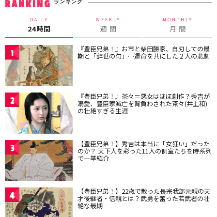
ランキング
RANKING
DAILY
WEEKLY
MONTHLY
24時間
週 間
月 間
『豊臣兄弟！』お市と柴田勝家、自刃しての最
1
期と「辞世の句」…運命を共にした２人の悲劇
『豊臣兄弟！』茶々＝悪女はほぼ創作？秀吉が
2
溺愛、豊臣家滅亡を背負わされた茶々(井上和)
の壮絶すぎる生涯
【豊臣兄弟！】秀吉は本当に「女狂い」だった
3
のか？ 天下人を彩った11人の側室たちを時系列
で一挙紹介
【豊臣兄弟！】22歳で散った長宗我部元親の天
4
才後継者・信親とは？武勇を奮った若武者の壮
絶な最期