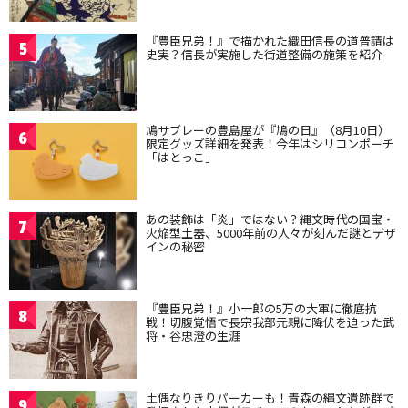
『豊臣兄弟！』で描かれた織田信長の道普請は
5
史実？信長が実施した街道整備の施策を紹介
鳩サブレーの豊島屋が『鳩の日』（8月10日）
6
限定グッズ詳細を発表！今年はシリコンポーチ
「はとっこ」
あの装飾は「炎」ではない？縄文時代の国宝・
7
火焔型土器、5000年前の人々が刻んだ謎とデザ
インの秘密
『豊臣兄弟！』小一郎の5万の大軍に徹底抗
8
戦！切腹覚悟で長宗我部元親に降伏を迫った武
将・谷忠澄の生涯
土偶なりきりパーカーも！青森の縄文遺跡群で
9