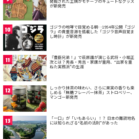
発掘された土偶がモチーフのキュートなグッズ
が新発売
ゴジラの咆哮で目覚める朝…1954年公開『ゴジ
10
ラ』の貴重音源を搭載した「ゴジラ音声目覚ま
し時計」が新発売
『豊臣兄弟！』で萩原護が演じる武将・小堀正
11
次とは？秀長・秀吉・家康が重用、“出家を重
ねた実務派”の生涯
しっかり抹茶の味わい、さらに果実の香りも楽
12
しめる「無糖フレーバー抹茶」ストロベリー、
マンゴー新発売
「一口」が「いもあらい」！？ 日本の難読地名
13
には知られざる“名前の法則”があった