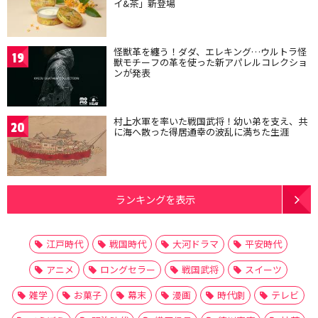
イ&茶」新登場
怪獣革を纏う！ダダ、エレキング…ウルトラ怪
19
獣モチーフの革を使った新アパレルコレクショ
ンが発表
村上水軍を率いた戦国武将！幼い弟を支え、共
20
に海へ散った得居通幸の波乱に満ちた生涯
ランキングを表示
江戸時代
戦国時代
大河ドラマ
平安時代
アニメ
ロングセラー
戦国武将
スイーツ
雑学
お菓子
幕末
漫画
時代劇
テレビ