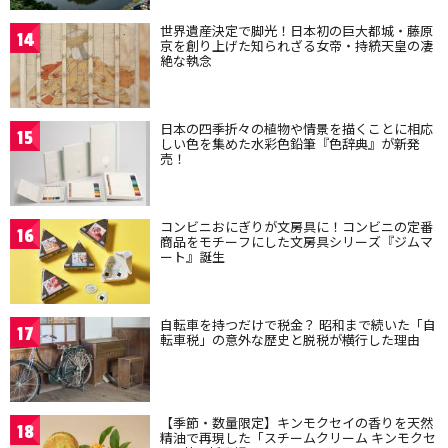
世界遺産決定で脚光！日本初の巨大都城・藤原
14
京を創り上げた知られざる女帝・持統天皇の凄
絶な執念
日本の四季折々の植物や情景を描くことに相応
15
しい色を集めた水彩色鉛筆『色辞典』が新発
売！
コンビニおにぎりが文房具に！コンビニの定番
16
商品をモチーフにした文房具シリーズ『ジムマ
ート』誕生
自転車を持つだけで税金？ 昭和まで続いた「自
17
転車税」の意外な歴史と脱税が横行した理由
【季節・数量限定】キンモクセイの香りを天然
18
精油で再現した「スチームクリーム キンモクセ