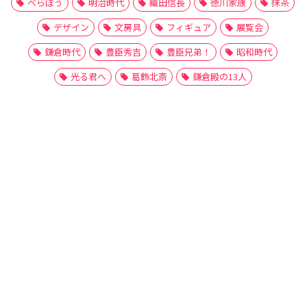
べらぼう
明治時代
織田信長
徳川家康
抹茶
デザイン
文房具
フィギュア
展覧会
鎌倉時代
豊臣秀吉
豊臣兄弟！
昭和時代
光る君へ
葛飾北斎
鎌倉殿の13人