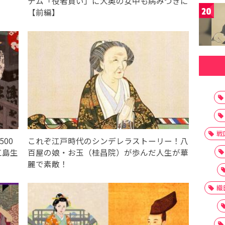
」
テム「役者買い」に大奥の女中も病みつきに
20
【前編】
戦
00
これぞ江戸時代のシンデレラストーリー！八
江島生
百屋の娘・お玉（桂昌院）が歩んだ人生が華
麗で素敵！
織