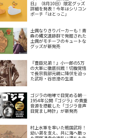
日』（8月10日）限定グッズ
詳細を発表！今年はシリコン
ポーチ「はとっこ」
土偶なりきりパーカーも！青
森の縄文遺跡群で発掘された
土偶がモチーフのキュートな
グッズが新発売
『豊臣兄弟！』小一郎の5万
の大軍に徹底抗戦！切腹覚悟
で長宗我部元親に降伏を迫っ
た武将・谷忠澄の生涯
ゴジラの咆哮で目覚める朝…
1954年公開『ゴジラ』の貴重
音源を搭載した「ゴジラ音声
目覚まし時計」が新発売
村上水軍を率いた戦国武将！
幼い弟を支え、共に海へ散っ
た得居通幸の波乱に満ちた生