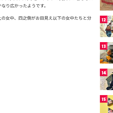
かなり広かったようです。
上の女中、四之側がお目見え以下の女中たちと分
12
13
14
15