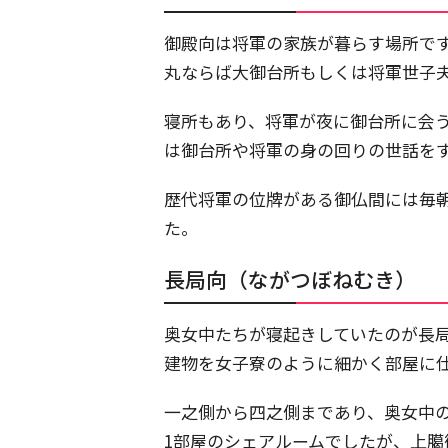
御殿向は将軍の家族が暮らす場所で
丸ならば大御台所もしくは将軍世子
寝所もあり、将軍が夜に御台所に会
は御台所や将軍の身の回りの世話をす
歴代将軍の位牌がある御仏間には毎
た。
長局向（ながつぼねむき）
奥女中たちが寝起きしていたのが長局
建物を女子寮のように細かく部屋に
一之側から四之側まであり、奥女中
1部屋のシェアルームでしたが、上