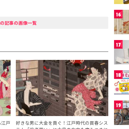
16
の記事の画像一覧
17
18
19
る江戸
好きな男に大金を貢ぐ！江戸時代の買春シス