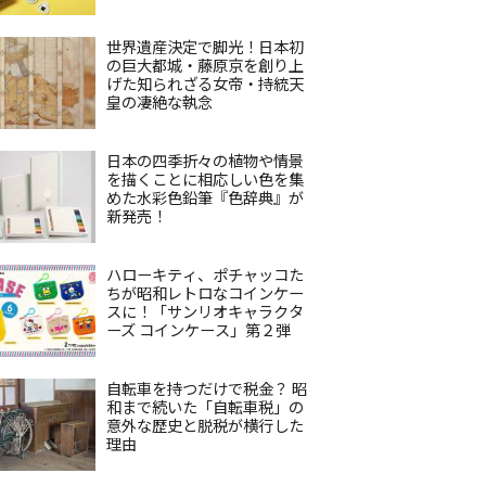
世界遺産決定で脚光！日本初
の巨大都城・藤原京を創り上
げた知られざる女帝・持統天
皇の凄絶な執念
日本の四季折々の植物や情景
を描くことに相応しい色を集
めた水彩色鉛筆『色辞典』が
新発売！
ハローキティ、ポチャッコた
ちが昭和レトロなコインケー
スに！「サンリオキャラクタ
ーズ コインケース」第２弾
自転車を持つだけで税金？ 昭
和まで続いた「自転車税」の
意外な歴史と脱税が横行した
理由