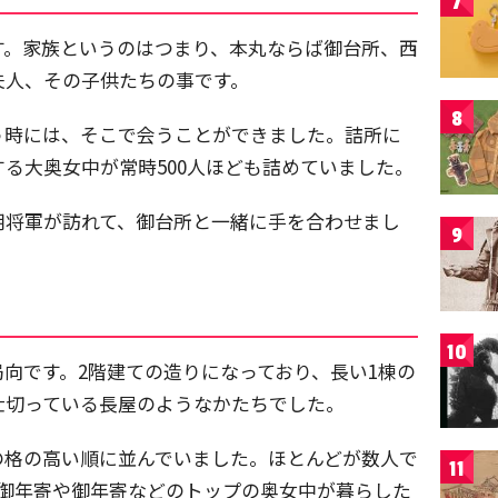
7
す。家族というのはつまり、本丸ならば御台所、西
夫人、その子供たちの事です。
8
う時には、そこで会うことができました。詰所に
る大奥女中が常時500人ほども詰めていました。
朝将軍が訪れて、御台所と一緒に手を合わせまし
9
10
向です。2階建ての造りになっており、長い1棟の
仕切っている長屋のようなかたちでした。
の格の高い順に並んでいました。ほとんどが数人で
11
臈御年寄や御年寄などのトップの奥女中が暮らした