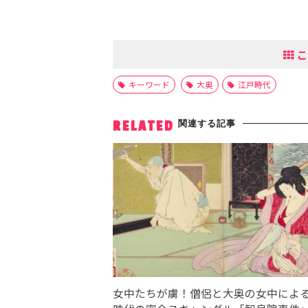
こ
キーワード
大奥
江戸時代
関連する記事
RELATED
女中たちが虜！僧侶と大奥の女中によ