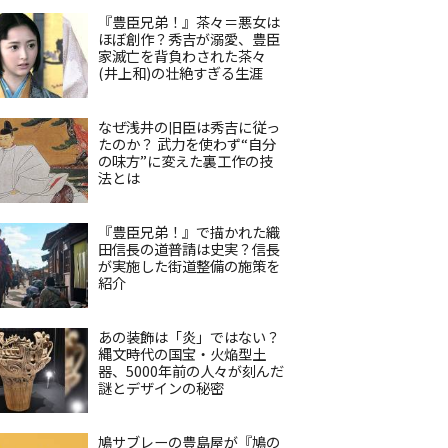
『豊臣兄弟！』茶々＝悪女は
ほぼ創作？秀吉が溺愛、豊臣
家滅亡を背負わされた茶々
(井上和)の壮絶すぎる生涯
なぜ浅井の旧臣は秀吉に従っ
たのか？ 武力を使わず“自分
の味方”に変えた裏工作の技
法とは
『豊臣兄弟！』で描かれた織
田信長の道普請は史実？信長
が実施した街道整備の施策を
紹介
あの装飾は「炎」ではない？
縄文時代の国宝・火焔型土
器、5000年前の人々が刻んだ
謎とデザインの秘密
鳩サブレーの豊島屋が『鳩の