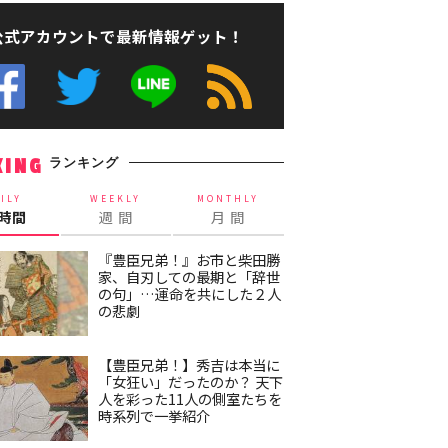
公式アカウントで最新情報ゲット！
ランキング
KING
ILY
WEEKLY
MONTHLY
4時間
週 間
月 間
『豊臣兄弟！』お市と柴田勝
家、自刃しての最期と「辞世
の句」…運命を共にした２人
の悲劇
【豊臣兄弟！】秀吉は本当に
「女狂い」だったのか？ 天下
人を彩った11人の側室たちを
時系列で一挙紹介