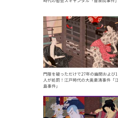
時代の密会スキャンダル「智泉院事件
門限を破っただけで27年の幽閉および15
人が処罰！江戸時代の大奥粛清事件「
島事件」