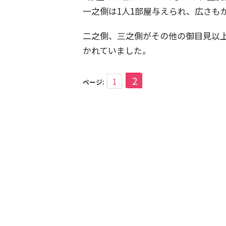
一之側は1人1部屋与えられ、広さも
二之側、三之側がその他の御目見以
かれていました。
2
1
ページ: