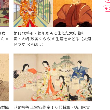
奥女
第11代将軍・徳川家斉に仕えた大奥 御年
スキャ
寄・大崎(映美くらら)の生涯をたどる【大河
ドラマ べらぼう】
高梨臨
派閥抗争 正室VS側室！６代将軍・徳川家宣