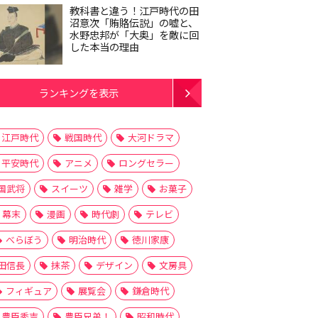
教科書と違う！江戸時代の田
沼意次「賄賂伝説」の嘘と、
水野忠邦が「大奥」を敵に回
した本当の理由
ランキングを表示
江戸時代
戦国時代
大河ドラマ
平安時代
アニメ
ロングセラー
国武将
スイーツ
雑学
お菓子
幕末
漫画
時代劇
テレビ
べらぼう
明治時代
徳川家康
田信長
抹茶
デザイン
文房具
フィギュア
展覧会
鎌倉時代
豊臣秀吉
豊臣兄弟！
昭和時代