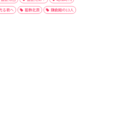
光る君へ
葛飾北斎
鎌倉殿の13人