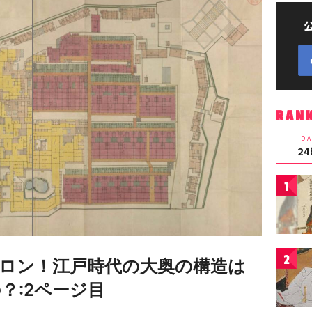
RAN
DA
2
1
2
ロン！江戸時代の大奥の構造は
？:2ページ目