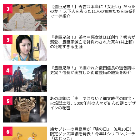
【豊臣兄弟！】秀吉は本当に「女狂い」だった
2
のか？ 天下人を彩った11人の側室たちを時系列
で一挙紹介
『豊臣兄弟！』茶々＝悪女はほぼ創作？秀吉が
3
溺愛、豊臣家滅亡を背負わされた茶々(井上和)
の壮絶すぎる生涯
『豊臣兄弟！』で描かれた織田信長の道普請は
4
史実？信長が実施した街道整備の施策を紹介
あの装飾は「炎」ではない？縄文時代の国宝・
5
火焔型土器、5000年前の人々が刻んだ謎とデザ
インの秘密
鳩サブレーの豊島屋が『鳩の日』（8月10日）
6
限定グッズ詳細を発表！今年はシリコンポーチ
「はとっこ」