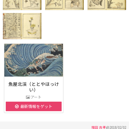
魚屋北渓（ととやほっけ
い）
アート
最新情報をゲット
増田 吉孝
@
2018/02/02