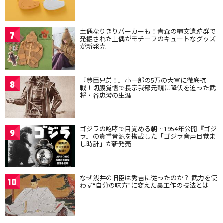
土偶なりきりパーカーも！青森の縄文遺跡群で
7
発掘された土偶がモチーフのキュートなグッズ
が新発売
『豊臣兄弟！』小一郎の5万の大軍に徹底抗
8
戦！切腹覚悟で長宗我部元親に降伏を迫った武
将・谷忠澄の生涯
ゴジラの咆哮で目覚める朝…1954年公開『ゴジ
9
ラ』の貴重音源を搭載した「ゴジラ音声目覚ま
し時計」が新発売
なぜ浅井の旧臣は秀吉に従ったのか？ 武力を使
10
わず“自分の味方”に変えた裏工作の技法とは