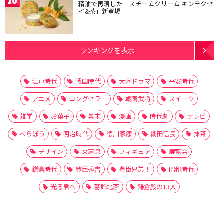
20
精油で再現した「スチームクリーム キンモクセ
イ&茶」新登場
ランキングを表示
江戸時代
戦国時代
大河ドラマ
平安時代
アニメ
ロングセラー
戦国武将
スイーツ
雑学
お菓子
幕末
漫画
時代劇
テレビ
べらぼう
明治時代
徳川家康
織田信長
抹茶
デザイン
文房具
フィギュア
展覧会
鎌倉時代
豊臣秀吉
豊臣兄弟！
昭和時代
光る君へ
葛飾北斎
鎌倉殿の13人