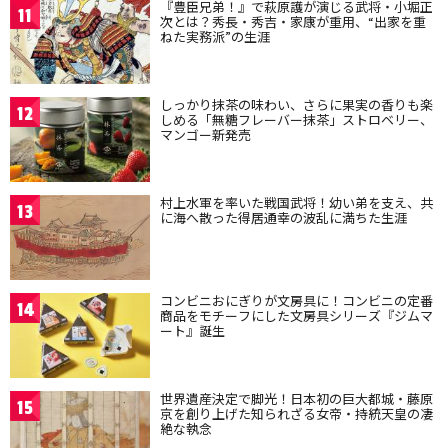
『豊臣兄弟！』で萩原護が演じる武将・小堀正
11
次とは？秀長・秀吉・家康が重用、“出家を重
ねた実務派”の生涯
しっかり抹茶の味わい、さらに果実の香りも楽
12
しめる「無糖フレーバー抹茶」ストロベリー、
マンゴー新発売
村上水軍を率いた戦国武将！幼い弟を支え、共
13
に海へ散った得居通幸の波乱に満ちた生涯
コンビニおにぎりが文房具に！コンビニの定番
14
商品をモチーフにした文房具シリーズ『ジムマ
ート』誕生
世界遺産決定で脚光！日本初の巨大都城・藤原
15
京を創り上げた知られざる女帝・持統天皇の凄
絶な執念