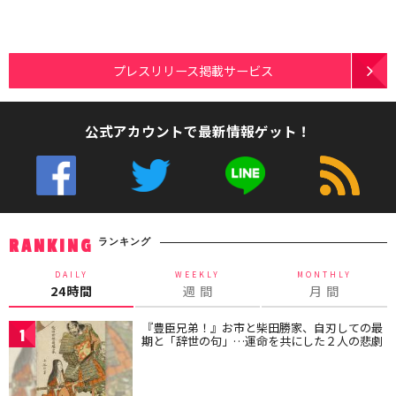
プレスリリース掲載サービス
公式アカウントで最新情報ゲット！
ランキング
RANKING
DAILY
WEEKLY
MONTHLY
24時間
週 間
月 間
『豊臣兄弟！』お市と柴田勝家、自刃しての最
1
期と「辞世の句」…運命を共にした２人の悲劇