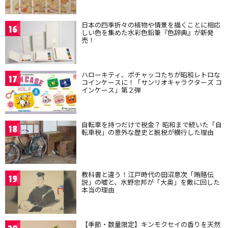
日本の四季折々の植物や情景を描くことに相応
16
しい色を集めた水彩色鉛筆『色辞典』が新発
売！
ハローキティ、ポチャッコたちが昭和レトロな
17
コインケースに！「サンリオキャラクターズ コ
インケース」第２弾
自転車を持つだけで税金？ 昭和まで続いた「自
18
転車税」の意外な歴史と脱税が横行した理由
教科書と違う！江戸時代の田沼意次「賄賂伝
19
説」の嘘と、水野忠邦が「大奥」を敵に回した
本当の理由
【季節・数量限定】キンモクセイの香りを天然