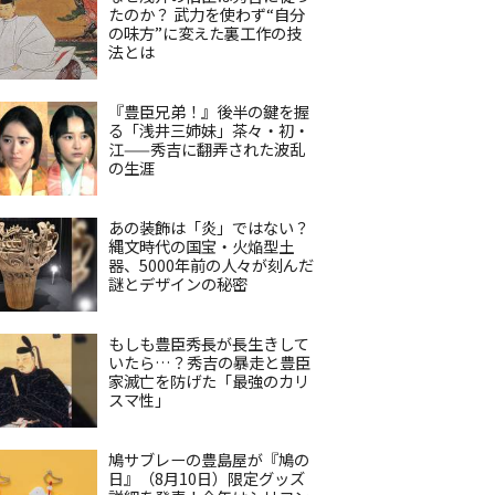
たのか？ 武力を使わず“自分
の味方”に変えた裏工作の技
法とは
『豊臣兄弟！』後半の鍵を握
る「浅井三姉妹」茶々・初・
江——秀吉に翻弄された波乱
の生涯
あの装飾は「炎」ではない？
縄文時代の国宝・火焔型土
器、5000年前の人々が刻んだ
謎とデザインの秘密
もしも豊臣秀長が長生きして
いたら…？秀吉の暴走と豊臣
家滅亡を防げた「最強のカリ
スマ性」
鳩サブレーの豊島屋が『鳩の
日』（8月10日）限定グッズ