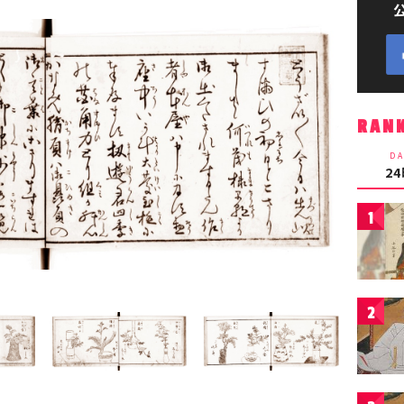
RAN
DA
2
1
2