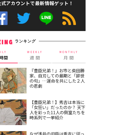
公式アカウントで最新情報ゲット！
ランキング
KING
ILY
WEEKLY
MONTHLY
4時間
週 間
月 間
『豊臣兄弟！』お市と柴田勝
家、自刃しての最期と「辞世
の句」…運命を共にした２人
の悲劇
【豊臣兄弟！】秀吉は本当に
「女狂い」だったのか？ 天下
人を彩った11人の側室たちを
時系列で一挙紹介
なぜ浅井の旧臣は秀吉に従っ