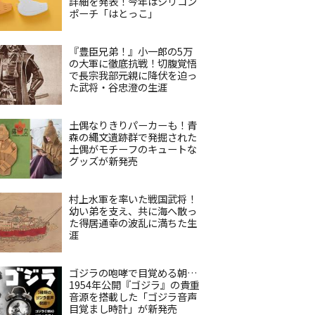
詳細を発表！今年はシリコン
ポーチ「はとっこ」
『豊臣兄弟！』小一郎の5万
の大軍に徹底抗戦！切腹覚悟
で長宗我部元親に降伏を迫っ
た武将・谷忠澄の生涯
土偶なりきりパーカーも！青
森の縄文遺跡群で発掘された
土偶がモチーフのキュートな
グッズが新発売
村上水軍を率いた戦国武将！
幼い弟を支え、共に海へ散っ
た得居通幸の波乱に満ちた生
涯
ゴジラの咆哮で目覚める朝…
1954年公開『ゴジラ』の貴重
音源を搭載した「ゴジラ音声
目覚まし時計」が新発売