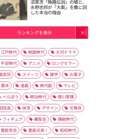
沼意次「賄賂伝説」の嘘と、
水野忠邦が「大奥」を敵に回
した本当の理由
ランキングを表示
江戸時代
戦国時代
大河ドラマ
平安時代
アニメ
ロングセラー
国武将
スイーツ
雑学
お菓子
幕末
漫画
時代劇
テレビ
べらぼう
明治時代
徳川家康
田信長
抹茶
デザイン
文房具
フィギュア
展覧会
鎌倉時代
豊臣秀吉
豊臣兄弟！
昭和時代