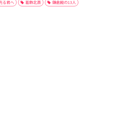
光る君へ
葛飾北斎
鎌倉殿の13人