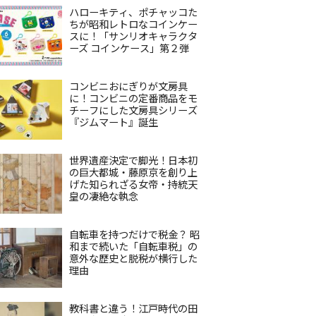
ハローキティ、ポチャッコた
ちが昭和レトロなコインケー
スに！「サンリオキャラクタ
ーズ コインケース」第２弾
コンビニおにぎりが文房具
に！コンビニの定番商品をモ
チーフにした文房具シリーズ
『ジムマート』誕生
世界遺産決定で脚光！日本初
の巨大都城・藤原京を創り上
げた知られざる女帝・持統天
皇の凄絶な執念
自転車を持つだけで税金？ 昭
和まで続いた「自転車税」の
意外な歴史と脱税が横行した
理由
教科書と違う！江戸時代の田