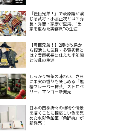
『豊臣兄弟！』で萩原護が演
じる武将・小堀正次とは？秀
長・秀吉・家康が重用、“出
家を重ねた実務派”の生涯
【豊臣兄弟！】2度の改易か
ら復活した武将・多賀秀種と
は？豊臣秀長に仕えた半年間
と波乱の生涯
しっかり抹茶の味わい、さら
に果実の香りも楽しめる「無
糖フレーバー抹茶」ストロベ
リー、マンゴー新発売
日本の四季折々の植物や情景
を描くことに相応しい色を集
めた水彩色鉛筆『色辞典』が
新発売！