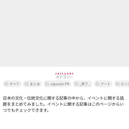
CATEGORY
カテゴリー
すべて
まとめ
Japaaan PR
_終了_
アート
エン
日本の文化・伝統文化に関する記事の中から、イベントに関する話
題をまとめてみました。イベントに関する記事はこのページからい
つでもチェックできます。