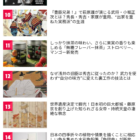
『豊臣兄弟！』で萩原護が演じる武将・小堀正
10
次とは？秀長・秀吉・家康が重用、“出家を重
ねた実務派”の生涯
しっかり抹茶の味わい、さらに果実の香りも楽
11
しめる「無糖フレーバー抹茶」ストロベリー、
マンゴー新発売
なぜ浅井の旧臣は秀吉に従ったのか？ 武力を使
12
わず“自分の味方”に変えた裏工作の技法とは
世界遺産決定で脚光！日本初の巨大都城・藤原
13
京を創り上げた知られざる女帝・持統天皇の凄
絶な執念
日本の四季折々の植物や情景を描くことに相応
14
しい色を集めた水彩色鉛筆『色辞典』が新発