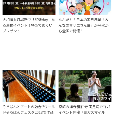
大相撲九月場所で「和装day」な
なんだと！日本の家族風景「み
る着物イベント！特製てぬぐい
んなのサザエさん展」が今秋か
プレゼント
ら全国で開催！
そろばんとアートの融合!?ワール
京都の禅寺 建仁寺 両足院でヨガ
ドそろばんフェスタ2013で作品
イベント開催「ヨガスマイル