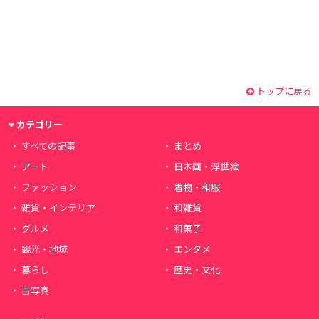
トップに戻る
カテゴリー
すべての記事
まとめ
アート
日本画・浮世絵
ファッション
着物・和服
雑貨・インテリア
和雑貨
グルメ
和菓子
観光・地域
エンタメ
暮らし
歴史・文化
古写真