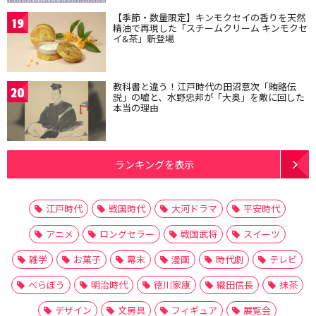
【季節・数量限定】キンモクセイの香りを天然
19
精油で再現した「スチームクリーム キンモクセ
イ&茶」新登場
教科書と違う！江戸時代の田沼意次「賄賂伝
20
説」の嘘と、水野忠邦が「大奥」を敵に回した
本当の理由
ランキングを表示
江戸時代
戦国時代
大河ドラマ
平安時代
アニメ
ロングセラー
戦国武将
スイーツ
雑学
お菓子
幕末
漫画
時代劇
テレビ
べらぼう
明治時代
徳川家康
織田信長
抹茶
デザイン
文房具
フィギュア
展覧会