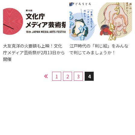
大友克洋の火要鎮も上映！文化
江戸時代の「判じ絵」をみんな
庁メディア芸術祭が2月13日から
で判じてみましょうか！
開催
1
2
3
4