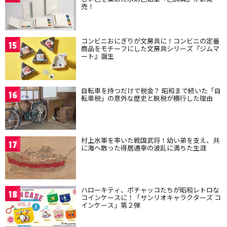
売！
コンビニおにぎりが文房具に！コンビニの定番
15
商品をモチーフにした文房具シリーズ『ジムマ
ート』誕生
自転車を持つだけで税金？ 昭和まで続いた「自
16
転車税」の意外な歴史と脱税が横行した理由
村上水軍を率いた戦国武将！幼い弟を支え、共
17
に海へ散った得居通幸の波乱に満ちた生涯
ハローキティ、ポチャッコたちが昭和レトロな
18
コインケースに！「サンリオキャラクターズ コ
インケース」第２弾