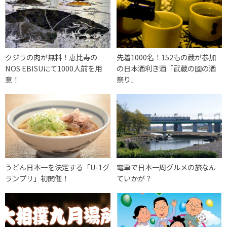
クジラの肉が無料！恵比寿の
先着1000名！152もの蔵が参加
NOS EBISUにて1000人前を用
の日本酒利き酒「武蔵の國の酒
意！
祭り」
うどん日本一を決定する「U-1グ
電車で日本一周グルメの旅なん
ランプリ」初開催！
ていかが？