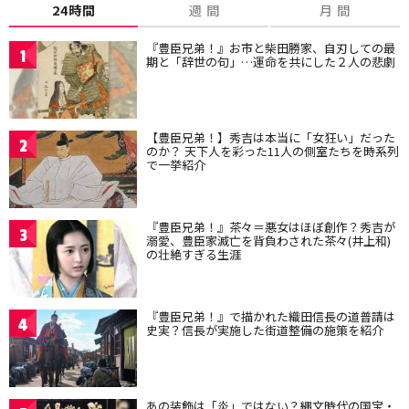
24時間
週 間
月 間
『豊臣兄弟！』お市と柴田勝家、自刃しての最
1
期と「辞世の句」…運命を共にした２人の悲劇
【豊臣兄弟！】秀吉は本当に「女狂い」だった
2
のか？ 天下人を彩った11人の側室たちを時系列
で一挙紹介
『豊臣兄弟！』茶々＝悪女はほぼ創作？秀吉が
3
溺愛、豊臣家滅亡を背負わされた茶々(井上和)
の壮絶すぎる生涯
『豊臣兄弟！』で描かれた織田信長の道普請は
4
史実？信長が実施した街道整備の施策を紹介
あの装飾は「炎」ではない？縄文時代の国宝・