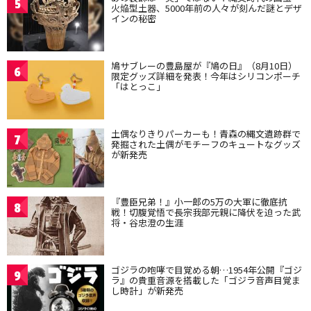
5
火焔型土器、5000年前の人々が刻んだ謎とデザ
インの秘密
鳩サブレーの豊島屋が『鳩の日』（8月10日）
6
限定グッズ詳細を発表！今年はシリコンポーチ
「はとっこ」
土偶なりきりパーカーも！青森の縄文遺跡群で
7
発掘された土偶がモチーフのキュートなグッズ
が新発売
『豊臣兄弟！』小一郎の5万の大軍に徹底抗
8
戦！切腹覚悟で長宗我部元親に降伏を迫った武
将・谷忠澄の生涯
ゴジラの咆哮で目覚める朝…1954年公開『ゴジ
9
ラ』の貴重音源を搭載した「ゴジラ音声目覚ま
し時計」が新発売