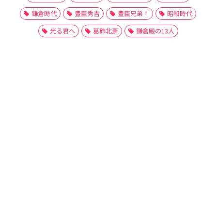
鎌倉時代
豊臣秀吉
豊臣兄弟！
昭和時代
光る君へ
葛飾北斎
鎌倉殿の13人