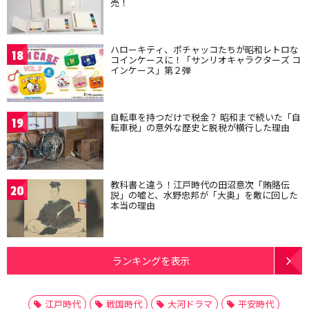
売！
ハローキティ、ポチャッコたちが昭和レトロな
18
コインケースに！「サンリオキャラクターズ コ
インケース」第２弾
自転車を持つだけで税金？ 昭和まで続いた「自
19
転車税」の意外な歴史と脱税が横行した理由
教科書と違う！江戸時代の田沼意次「賄賂伝
20
説」の嘘と、水野忠邦が「大奥」を敵に回した
本当の理由
ランキングを表示
江戸時代
戦国時代
大河ドラマ
平安時代