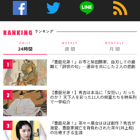
ランキング
RANKING
DAILY
WEEKLY
MONTHLY
24時間
週 間
月 間
『豊臣兄弟！』お市と柴田勝家、自刃しての最
1
期と「辞世の句」…運命を共にした２人の悲劇
【豊臣兄弟！】秀吉は本当に「女狂い」だった
2
のか？ 天下人を彩った11人の側室たちを時系列
で一挙紹介
『豊臣兄弟！』茶々＝悪女はほぼ創作？秀吉が
3
溺愛、豊臣家滅亡を背負わされた茶々(井上和)
の壮絶すぎる生涯