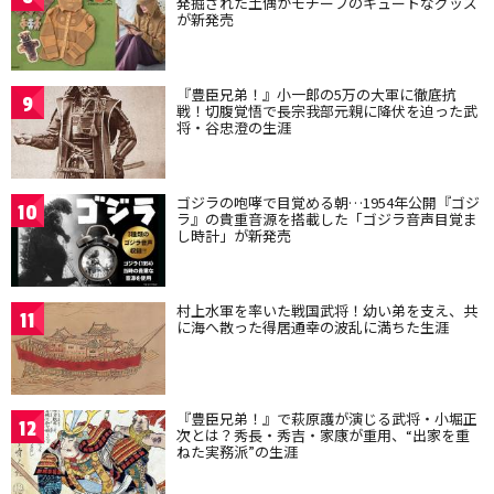
発掘された土偶がモチーフのキュートなグッズ
が新発売
『豊臣兄弟！』小一郎の5万の大軍に徹底抗
9
戦！切腹覚悟で長宗我部元親に降伏を迫った武
将・谷忠澄の生涯
ゴジラの咆哮で目覚める朝…1954年公開『ゴジ
10
ラ』の貴重音源を搭載した「ゴジラ音声目覚ま
し時計」が新発売
村上水軍を率いた戦国武将！幼い弟を支え、共
11
に海へ散った得居通幸の波乱に満ちた生涯
『豊臣兄弟！』で萩原護が演じる武将・小堀正
12
次とは？秀長・秀吉・家康が重用、“出家を重
ねた実務派”の生涯