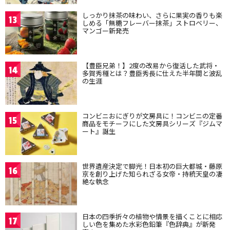
しっかり抹茶の味わい、さらに果実の香りも楽
13
しめる「無糖フレーバー抹茶」ストロベリー、
マンゴー新発売
【豊臣兄弟！】2度の改易から復活した武将・
14
多賀秀種とは？豊臣秀長に仕えた半年間と波乱
の生涯
コンビニおにぎりが文房具に！コンビニの定番
15
商品をモチーフにした文房具シリーズ『ジムマ
ート』誕生
世界遺産決定で脚光！日本初の巨大都城・藤原
16
京を創り上げた知られざる女帝・持統天皇の凄
絶な執念
日本の四季折々の植物や情景を描くことに相応
17
しい色を集めた水彩色鉛筆『色辞典』が新発