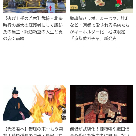
【逃げ上手の若君】武将・北条
聖護院八ッ橋、よーじや、辻利
時行の最大の庇護者にして諏訪
など…京都で愛される名店たち
氏の当主・諏訪頼重の人生と真
がキーホルダー化！地域限定
の姿：前編
「京都愛ガチャ」新発売
【光る君へ】鬱屈の末…もう嫌
僧侶が武装化！源頼朝や織田信
だ！藤原道長の息子・長家はな
長も恐れた権力者に屈服しない