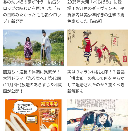
あの幼い頃の夢が叶う！桃缶シ
2025年大河「べらぼう」に登
ロップの味わいを再現した「あ
場！お江戸のダ・ヴィンチ、平
の日飲みたかった もも缶シロッ
賀源内は美少年好きの生粋の男
プ」新発売
色家だった【前編】
闇落ち・道長の体調に異変が！
実はヴィランは桃太郎！？昔話
大河ドラマ『光る君へ』第42回
「桃太郎」の鬼って何をやらか
(11月3日)放送のあらすじ＆相関
して退治されたのか？驚くべき
図が公開！
新解釈も…