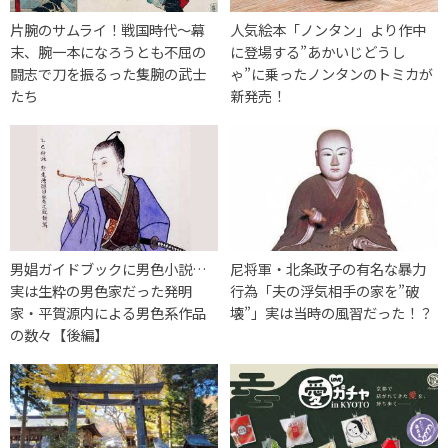
片腕のサムライ！戦国時代〜幕
人気絵本「ノンタン」より作中
末、腕一本になろうとも不屈の
に登場する”あかいじどうし
闘志で刀を振るった隻腕の武士
ゃ”に乗ったノンタンのトミカが
たち
新発売！
男娼ガイドブックに男色小説…
尼将軍・北条政子の有名な暴力
実は生粋の男色家だった発明
行為「夫の浮気相手の家を”破
家・平賀源内による男色系作品
壊”」実は当時の風習だった！？
の数々【後編】