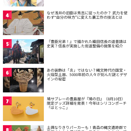
なぜ浅井の旧臣は秀吉に従ったのか？ 武力を使
4
わず“自分の味方”に変えた裏工作の技法とは
『豊臣兄弟！』で描かれた織田信長の道普請は
5
史実？信長が実施した街道整備の施策を紹介
あの装飾は「炎」ではない？縄文時代の国宝・
6
火焔型土器、5000年前の人々が刻んだ謎とデザ
インの秘密
鳩サブレーの豊島屋が『鳩の日』（8月10日）
7
限定グッズ詳細を発表！今年はシリコンポーチ
「はとっこ」
土偶なりきりパーカーも！青森の縄文遺跡群で
8