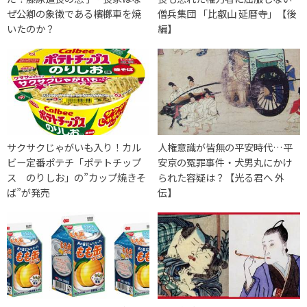
ぜ公卿の象徴である檳榔車を焼
僧兵集団 「比叡山 延暦寺」【後
いたのか？
編】
サクサクじゃがいも入り！カル
人権意識が皆無の平安時代…平
ビー定番ポテチ「ポテトチップ
安京の冤罪事件・犬男丸にかけ
ス のりしお」の”カップ焼きそ
られた容疑は？【光る君へ 外
ば”が発売
伝】