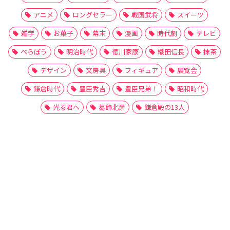
アニメ
ロングセラー
戦国武将
スイーツ
雑学
お菓子
幕末
漫画
時代劇
テレビ
べらぼう
明治時代
徳川家康
織田信長
抹茶
デザイン
文房具
フィギュア
展覧会
鎌倉時代
豊臣秀吉
豊臣兄弟！
昭和時代
光る君へ
葛飾北斎
鎌倉殿の13人