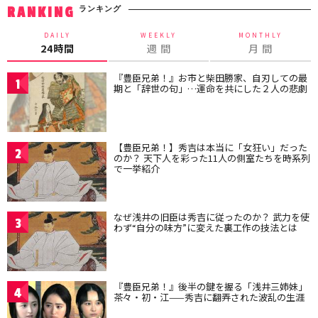
ランキング
RANKING
DAILY
WEEKLY
MONTHLY
24時間
週 間
月 間
『豊臣兄弟！』お市と柴田勝家、自刃しての最
1
期と「辞世の句」…運命を共にした２人の悲劇
【豊臣兄弟！】秀吉は本当に「女狂い」だった
2
のか？ 天下人を彩った11人の側室たちを時系列
で一挙紹介
なぜ浅井の旧臣は秀吉に従ったのか？ 武力を使
3
わず“自分の味方”に変えた裏工作の技法とは
『豊臣兄弟！』後半の鍵を握る「浅井三姉妹」
4
茶々・初・江——秀吉に翻弄された波乱の生涯