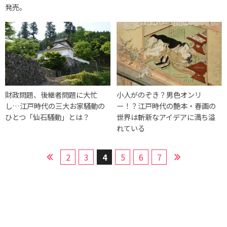
発売。
財政問題、後継者問題に大忙
小人がのぞき？男色オンリ
し…江戸時代の三大お家騒動の
ー！？江戸時代の艶本・春画の
ひとつ「仙石騒動」とは？
世界は斬新なアイデアに満ち溢
れている
2
3
4
5
6
7