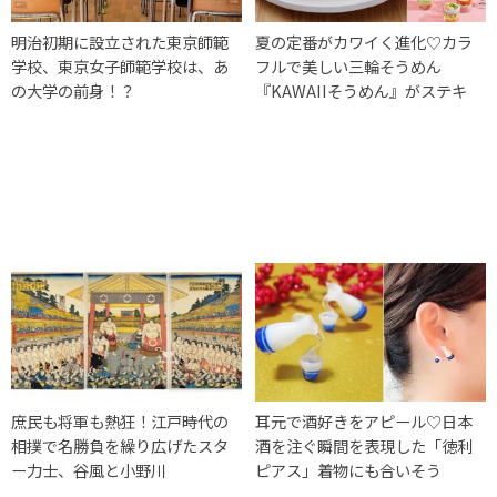
明治初期に設立された東京師範
夏の定番がカワイく進化♡カラ
学校、東京女子師範学校は、あ
フルで美しい三輪そうめん
の大学の前身！？
『KAWAIIそうめん』がステキ
庶民も将軍も熱狂！江戸時代の
耳元で酒好きをアピール♡日本
相撲で名勝負を繰り広げたスタ
酒を注ぐ瞬間を表現した「徳利
ー力士、谷風と小野川
ピアス」着物にも合いそう