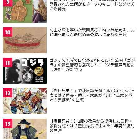
9
発掘された土偶がモチーフのキュートなグッズ
が新発売
村上水軍を率いた戦国武将！幼い弟を支え、共
10
に海へ散った得居通幸の波乱に満ちた生涯
ゴジラの咆哮で目覚める朝…1954年公開『ゴジ
11
ラ』の貴重音源を搭載した「ゴジラ音声目覚ま
し時計」が新発売
『豊臣兄弟！』で萩原護が演じる武将・小堀正
12
次とは？秀長・秀吉・家康が重用、“出家を重
ねた実務派”の生涯
【豊臣兄弟！】2度の改易から復活した武将・
13
多賀秀種とは？豊臣秀長に仕えた半年間と波乱
の生涯