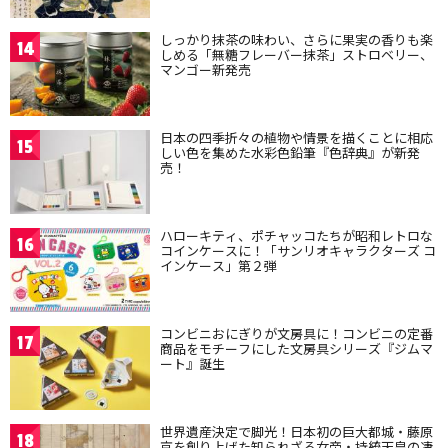
しっかり抹茶の味わい、さらに果実の香りも楽
14
しめる「無糖フレーバー抹茶」ストロベリー、
マンゴー新発売
日本の四季折々の植物や情景を描くことに相応
15
しい色を集めた水彩色鉛筆『色辞典』が新発
売！
ハローキティ、ポチャッコたちが昭和レトロな
16
コインケースに！「サンリオキャラクターズ コ
インケース」第２弾
コンビニおにぎりが文房具に！コンビニの定番
17
商品をモチーフにした文房具シリーズ『ジムマ
ート』誕生
世界遺産決定で脚光！日本初の巨大都城・藤原
18
京を創り上げた知られざる女帝・持統天皇の凄