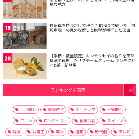
絶な執念
自転車を持つだけで税金？ 昭和まで続いた「自
19
転車税」の意外な歴史と脱税が横行した理由
【季節・数量限定】キンモクセイの香りを天然
20
精油で再現した「スチームクリーム キンモクセ
イ&茶」新登場
ランキングを表示
江戸時代
戦国時代
大河ドラマ
平安時代
アニメ
ロングセラー
戦国武将
スイーツ
雑学
お菓子
幕末
漫画
時代劇
テレビ