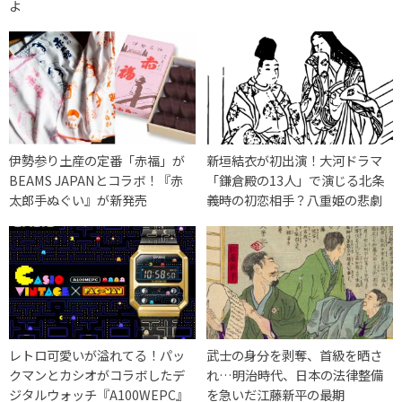
よ
伊勢参り土産の定番「赤福」が
新垣結衣が初出演！大河ドラマ
BEAMS JAPANとコラボ！『赤
「鎌倉殿の13人」で演じる北条
太郎手ぬぐい』が新発売
義時の初恋相手？八重姫の悲劇
レトロ可愛いが溢れてる！パッ
武士の身分を剥奪、首級を晒さ
クマンとカシオがコラボしたデ
れ…明治時代、日本の法律整備
ジタルウォッチ『A100WEPC』
を急いだ江藤新平の最期