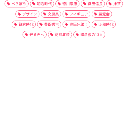
べらぼう
明治時代
徳川家康
織田信長
抹茶
デザイン
文房具
フィギュア
展覧会
鎌倉時代
豊臣秀吉
豊臣兄弟！
昭和時代
光る君へ
葛飾北斎
鎌倉殿の13人