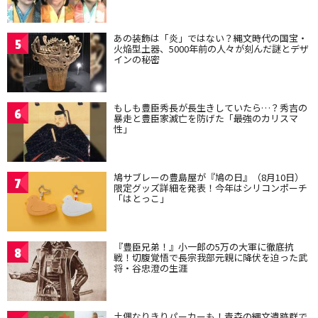
あの装飾は「炎」ではない？縄文時代の国宝・
5
火焔型土器、5000年前の人々が刻んだ謎とデザ
インの秘密
もしも豊臣秀長が長生きしていたら…？秀吉の
6
暴走と豊臣家滅亡を防げた「最強のカリスマ
性」
鳩サブレーの豊島屋が『鳩の日』（8月10日）
7
限定グッズ詳細を発表！今年はシリコンポーチ
「はとっこ」
『豊臣兄弟！』小一郎の5万の大軍に徹底抗
8
戦！切腹覚悟で長宗我部元親に降伏を迫った武
将・谷忠澄の生涯
土偶なりきりパーカーも！青森の縄文遺跡群で