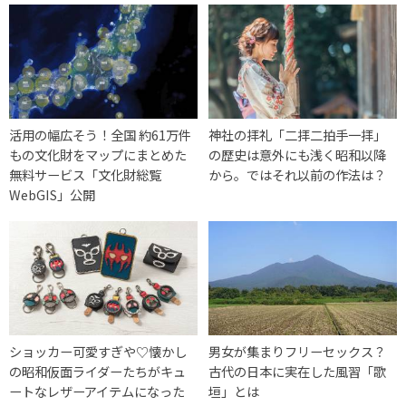
活用の幅広そう！全国 約61万件
神社の拝礼「二拝二拍手一拝」
もの文化財をマップにまとめた
の歴史は意外にも浅く昭和以降
無料サービス「文化財総覧
から。ではそれ以前の作法は？
WebGIS」公開
ショッカー可愛すぎや♡懐かし
男女が集まりフリーセックス？
の昭和仮面ライダーたちがキュ
古代の日本に実在した風習「歌
ートなレザーアイテムになった
垣」とは