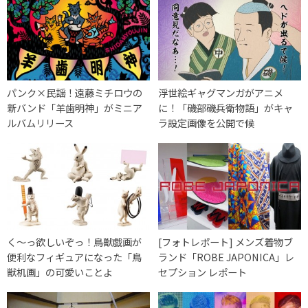
パンク×民謡！遠藤ミチロウの
浮世絵ギャグマンガがアニメ
新バンド「羊歯明神」がミニア
に！「磯部磯兵衛物語」がキャ
ルバムリリース
ラ設定画像を公開で候
く〜っ欲しいぞっ！鳥獣戯画が
[フォトレポート] メンズ着物ブ
便利なフィギュアになった「鳥
ランド「ROBE JAPONICA」レ
獣机画」の可愛いことよ
セプション レポート