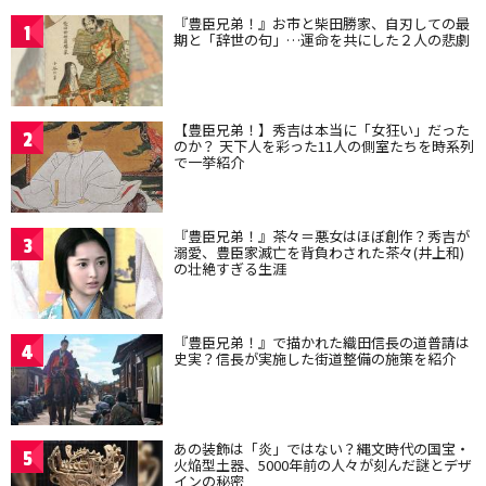
『豊臣兄弟！』お市と柴田勝家、自刃しての最
1
期と「辞世の句」…運命を共にした２人の悲劇
【豊臣兄弟！】秀吉は本当に「女狂い」だった
2
のか？ 天下人を彩った11人の側室たちを時系列
で一挙紹介
『豊臣兄弟！』茶々＝悪女はほぼ創作？秀吉が
3
溺愛、豊臣家滅亡を背負わされた茶々(井上和)
の壮絶すぎる生涯
『豊臣兄弟！』で描かれた織田信長の道普請は
4
史実？信長が実施した街道整備の施策を紹介
あの装飾は「炎」ではない？縄文時代の国宝・
5
火焔型土器、5000年前の人々が刻んだ謎とデザ
インの秘密