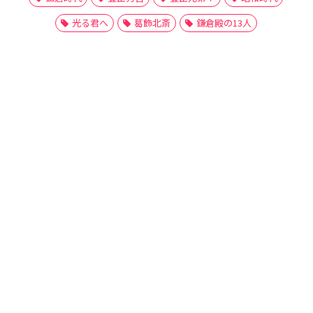
光る君へ
葛飾北斎
鎌倉殿の13人