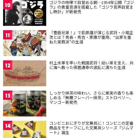
ゴジラの咆哮で目覚める朝…1954年公開『ゴジ
10
ラ』の貴重音源を搭載した「ゴジラ音声目覚ま
し時計」が新発売
『豊臣兄弟！』で萩原護が演じる武将・小堀正
11
次とは？秀長・秀吉・家康が重用、“出家を重
ねた実務派”の生涯
村上水軍を率いた戦国武将！幼い弟を支え、共
12
に海へ散った得居通幸の波乱に満ちた生涯
しっかり抹茶の味わい、さらに果実の香りも楽
13
しめる「無糖フレーバー抹茶」ストロベリー、
マンゴー新発売
コンビニおにぎりが文房具に！コンビニの定番
14
商品をモチーフにした文房具シリーズ『ジムマ
ート』誕生