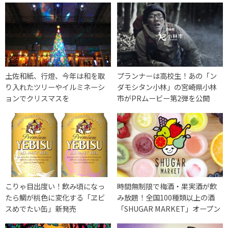
土佐和紙、行燈、今年は和を取
プランナーは高校生！あの「ン
り入れたツリーやイルミネーシ
ダモシタン小林」の宮崎県小林
ョンでクリスマスを
市がPRムービー第2弾を公開
こりゃ目出度い！飲み頃になっ
時間無制限で梅酒・果実酒が飲
たら鯛が桃色に変化する「ヱビ
み放題！全国100種類以上の酒
スめでたい缶」新発売
「SHUGAR MARKET」オープン