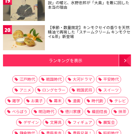
19
説」の嘘と、水野忠邦が「大奥」を敵に回した
本当の理由
【季節・数量限定】キンモクセイの香りを天然
20
精油で再現した「スチームクリーム キンモクセ
イ&茶」新登場
ランキングを表示
江戸時代
戦国時代
大河ドラマ
平安時代
アニメ
ロングセラー
戦国武将
スイーツ
雑学
お菓子
幕末
漫画
時代劇
テレビ
べらぼう
明治時代
徳川家康
織田信長
抹茶
デザイン
文房具
フィギュア
展覧会
鎌倉時代
豊臣秀吉
豊臣兄弟！
昭和時代