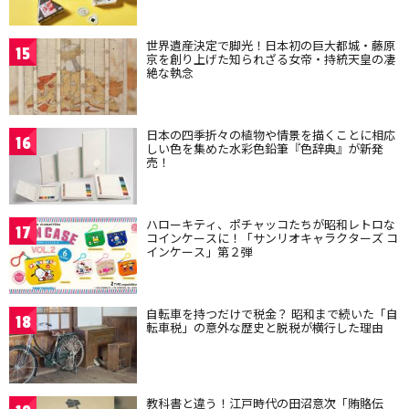
世界遺産決定で脚光！日本初の巨大都城・藤原
15
京を創り上げた知られざる女帝・持統天皇の凄
絶な執念
日本の四季折々の植物や情景を描くことに相応
16
しい色を集めた水彩色鉛筆『色辞典』が新発
売！
ハローキティ、ポチャッコたちが昭和レトロな
17
コインケースに！「サンリオキャラクターズ コ
インケース」第２弾
自転車を持つだけで税金？ 昭和まで続いた「自
18
転車税」の意外な歴史と脱税が横行した理由
教科書と違う！江戸時代の田沼意次「賄賂伝