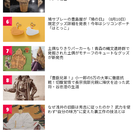
鳩サブレーの豊島屋が『鳩の日』（8月10日）
6
限定グッズ詳細を発表！今年はシリコンポーチ
「はとっこ」
土偶なりきりパーカーも！青森の縄文遺跡群で
7
発掘された土偶がモチーフのキュートなグッズ
が新発売
『豊臣兄弟！』小一郎の5万の大軍に徹底抗
8
戦！切腹覚悟で長宗我部元親に降伏を迫った武
将・谷忠澄の生涯
なぜ浅井の旧臣は秀吉に従ったのか？ 武力を使
9
わず“自分の味方”に変えた裏工作の技法とは