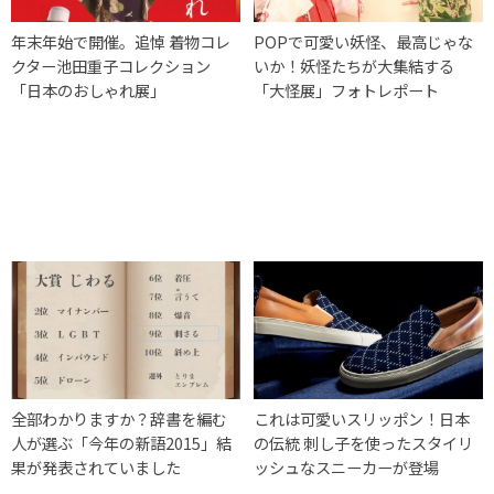
年末年始で開催。追悼 着物コレ
POPで可愛い妖怪、最高じゃな
クター池田重子コレクション
いか！妖怪たちが大集結する
「日本のおしゃれ展」
「大怪展」フォトレポート
全部わかりますか？辞書を編む
これは可愛いスリッポン！日本
人が選ぶ「今年の新語2015」結
の伝統 刺し子を使ったスタイリ
果が発表されていました
ッシュなスニーカーが登場