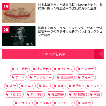
村上水軍を率いた戦国武将！幼い弟を支え、共
19
に海へ散った得居通幸の波乱に満ちた生涯
怪獣革を纏う！ダダ、エレキング…ウルトラ怪
20
獣モチーフの革を使った新アパレルコレクショ
ンが発表
ランキングを表示
江戸時代
戦国時代
大河ドラマ
平安時代
アニメ
ロングセラー
戦国武将
スイーツ
雑学
お菓子
幕末
漫画
時代劇
テレビ
べらぼう
明治時代
織田信長
徳川家康
抹茶
デザイン
文房具
フィギュア
展覧会