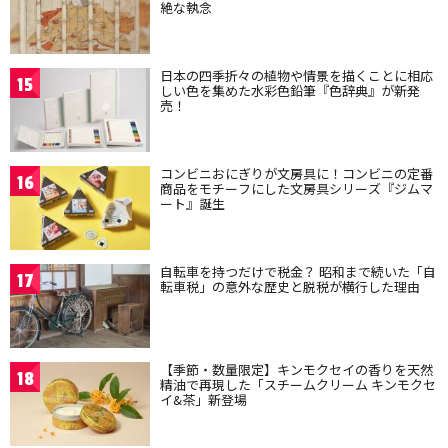
絶な執念
日本の四季折々の植物や情景を描くことに相応
15
しい色を集めた水彩色鉛筆『色辞典』が新発
売！
コンビニおにぎりが文房具に！コンビニの定番
16
商品をモチーフにした文房具シリーズ『ジムマ
ート』誕生
自転車を持つだけで税金？ 昭和まで続いた「自
17
転車税」の意外な歴史と脱税が横行した理由
【季節・数量限定】キンモクセイの香りを天然
18
精油で再現した「スチームクリーム キンモクセ
イ&茶」新登場