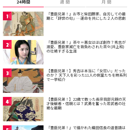
24時間
週 間
月 間
『豊臣兄弟！』お市と柴田勝家、自刃しての最
1
期と「辞世の句」…運命を共にした２人の悲劇
『豊臣兄弟！』茶々＝悪女はほぼ創作？秀吉が
2
溺愛、豊臣家滅亡を背負わされた茶々(井上和)
の壮絶すぎる生涯
【豊臣兄弟！】秀吉は本当に「女狂い」だった
3
のか？ 天下人を彩った11人の側室たちを時系列
で一挙紹介
【豊臣兄弟！】22歳で散った長宗我部元親の天
4
才後継者・信親とは？武勇を奮った若武者の壮
絶な最期
『豊臣兄弟！』で描かれた織田信長の道普請は