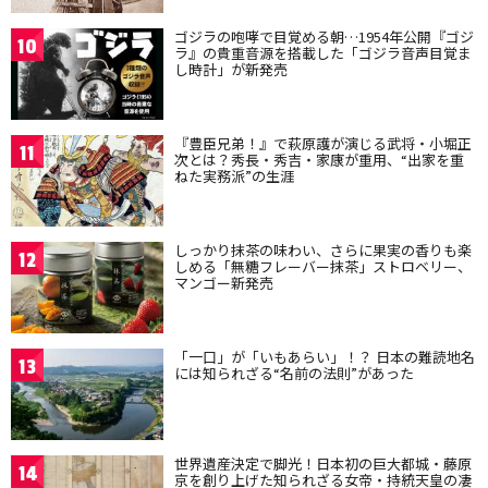
ゴジラの咆哮で目覚める朝…1954年公開『ゴジ
10
ラ』の貴重音源を搭載した「ゴジラ音声目覚ま
し時計」が新発売
『豊臣兄弟！』で萩原護が演じる武将・小堀正
11
次とは？秀長・秀吉・家康が重用、“出家を重
ねた実務派”の生涯
しっかり抹茶の味わい、さらに果実の香りも楽
12
しめる「無糖フレーバー抹茶」ストロベリー、
マンゴー新発売
「一口」が「いもあらい」！？ 日本の難読地名
13
には知られざる“名前の法則”があった
世界遺産決定で脚光！日本初の巨大都城・藤原
14
京を創り上げた知られざる女帝・持統天皇の凄