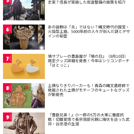
5
史実？信長が実施した街道整備の施策を紹介
あの装飾は「炎」ではない？縄文時代の国宝・
6
火焔型土器、5000年前の人々が刻んだ謎とデザ
インの秘密
鳩サブレーの豊島屋が『鳩の日』（8月10日）
7
限定グッズ詳細を発表！今年はシリコンポーチ
「はとっこ」
土偶なりきりパーカーも！青森の縄文遺跡群で
8
発掘された土偶がモチーフのキュートなグッズ
が新発売
『豊臣兄弟！』小一郎の5万の大軍に徹底抗
9
戦！切腹覚悟で長宗我部元親に降伏を迫った武
将・谷忠澄の生涯