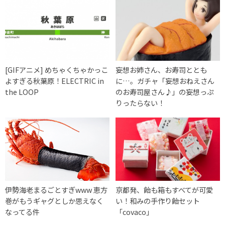
[GIFアニメ] めちゃくちゃかっこ
妄想お姉さん、お寿司ととも
よすぎる秋葉原！ELECTRIC in
に…。ガチャ「妄想おねえさん
the LOOP
のお寿司屋さん♪」の妄想っぷ
りったらない！
伊勢海老まるごとすぎwww 恵方
京都発、飴も箱もすべてが可愛
巻がもうギャグとしか思えなく
い！和みの手作り飴セット
なってる件
「covaco」