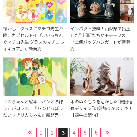
懐かし！グラスにマチコ先生降
インパクト抜群！山梨県で出土
臨、カプセルトイ『まいっちん
した“土偶”たちがモチーフの
ぐマチコ先生 グラスのマチコ フ
「土偶バッグハンガー」が新発
ィギュア』が新発売
売
リカちゃんと絵本「パンどろぼ
木のぬくもりを活かした“織田信
う」がコラボ！『パンどろぼう
長デザイン”の兜飾りがステキ！
だいすきリカちゃん』新発売
【端午の節句】
1
2
3
4
5
6