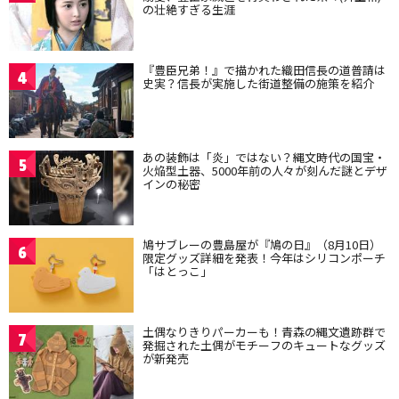
の壮絶すぎる生涯
『豊臣兄弟！』で描かれた織田信長の道普請は
4
史実？信長が実施した街道整備の施策を紹介
あの装飾は「炎」ではない？縄文時代の国宝・
5
火焔型土器、5000年前の人々が刻んだ謎とデザ
インの秘密
鳩サブレーの豊島屋が『鳩の日』（8月10日）
6
限定グッズ詳細を発表！今年はシリコンポーチ
「はとっこ」
土偶なりきりパーカーも！青森の縄文遺跡群で
7
発掘された土偶がモチーフのキュートなグッズ
が新発売