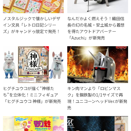
ノスタルジックで懐かしいデザ
なんだかよく燃えそう！織田信
イン文具「レトロ日記シリー
長の幻の名城・安土城から着想
ズ」がキャンドゥ限定で発売！
を得たアウトドアバーナー
「Azuchi」が新発売
ヒグチユウコが描く“神様た
キン肉マンより「ロビンマス
ち”を立体化！ミニフィギュア
ク」を鋼鉄製の1/1サイズで再
「ヒグチユウコ 神様」が新発売
現！ユニコーンヘッドVer.が新発
売