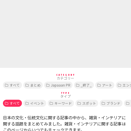
CATEGORY
カテゴリー
すべて
まとめ
Japaaan PR
_終了_
アート
エン
TYPE
タイプ
すべて
イベント
キーワード
スポット
ブランド
日本の文化・伝統文化に関する記事の中から、雑貨・インテリアに
関する話題をまとめてみました。雑貨・インテリアに関する記事は
このページからいつでもチェックできます。