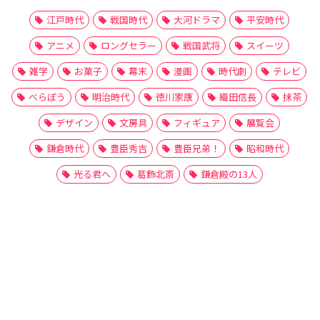
江戸時代
戦国時代
大河ドラマ
平安時代
アニメ
ロングセラー
戦国武将
スイーツ
雑学
お菓子
幕末
漫画
時代劇
テレビ
べらぼう
明治時代
徳川家康
織田信長
抹茶
デザイン
文房具
フィギュア
展覧会
鎌倉時代
豊臣秀吉
豊臣兄弟！
昭和時代
光る君へ
葛飾北斎
鎌倉殿の13人