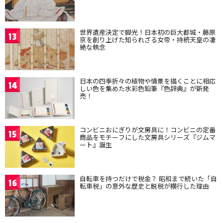
世界遺産決定で脚光！日本初の巨大都城・藤原
13
京を創り上げた知られざる女帝・持統天皇の凄
絶な執念
日本の四季折々の植物や情景を描くことに相応
14
しい色を集めた水彩色鉛筆『色辞典』が新発
売！
コンビニおにぎりが文房具に！コンビニの定番
15
商品をモチーフにした文房具シリーズ『ジムマ
ート』誕生
自転車を持つだけで税金？ 昭和まで続いた「自
16
転車税」の意外な歴史と脱税が横行した理由