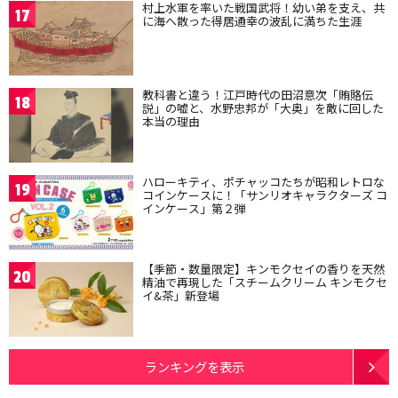
村上水軍を率いた戦国武将！幼い弟を支え、共
17
に海へ散った得居通幸の波乱に満ちた生涯
教科書と違う！江戸時代の田沼意次「賄賂伝
18
説」の嘘と、水野忠邦が「大奥」を敵に回した
本当の理由
ハローキティ、ポチャッコたちが昭和レトロな
19
コインケースに！「サンリオキャラクターズ コ
インケース」第２弾
【季節・数量限定】キンモクセイの香りを天然
20
精油で再現した「スチームクリーム キンモクセ
イ&茶」新登場
ランキングを表示