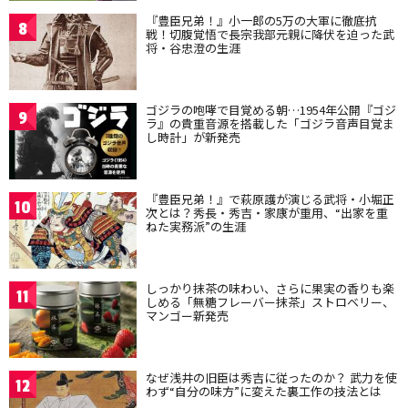
『豊臣兄弟！』小一郎の5万の大軍に徹底抗
8
戦！切腹覚悟で長宗我部元親に降伏を迫った武
将・谷忠澄の生涯
ゴジラの咆哮で目覚める朝…1954年公開『ゴジ
9
ラ』の貴重音源を搭載した「ゴジラ音声目覚ま
し時計」が新発売
『豊臣兄弟！』で萩原護が演じる武将・小堀正
10
次とは？秀長・秀吉・家康が重用、“出家を重
ねた実務派”の生涯
しっかり抹茶の味わい、さらに果実の香りも楽
11
しめる「無糖フレーバー抹茶」ストロベリー、
マンゴー新発売
なぜ浅井の旧臣は秀吉に従ったのか？ 武力を使
12
わず“自分の味方”に変えた裏工作の技法とは