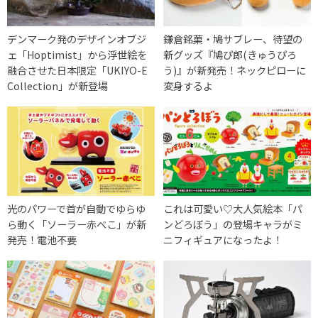
デンマーク発のデザインオブジ
鎌倉銘菓・鳩サブレー、待望の
ェ「Hoptimist」から浮世絵を
新グッズ『鳩ぴ郎(きゅうぴろ
融合させた日本限定「UKIYO-E
う)』が新発売！ネックピローに
Collection」が新登場
変身するよ
光のパワーで首が自動でゆらゆ
これは可愛い♡大人気絵本「パ
ら動く「ソーラー赤べこ」が新
ンどろぼう」の登場キャラがミ
発売！電池不要
ニフィギュアになったよ！