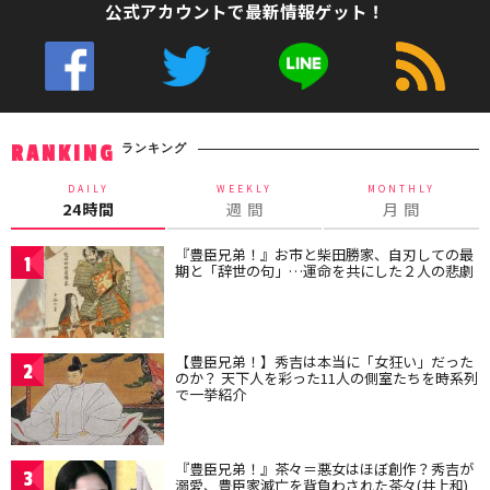
公式アカウントで最新情報ゲット！
ランキング
RANKING
DAILY
WEEKLY
MONTHLY
24時間
週 間
月 間
『豊臣兄弟！』お市と柴田勝家、自刃しての最
1
期と「辞世の句」…運命を共にした２人の悲劇
【豊臣兄弟！】秀吉は本当に「女狂い」だった
2
のか？ 天下人を彩った11人の側室たちを時系列
で一挙紹介
『豊臣兄弟！』茶々＝悪女はほぼ創作？秀吉が
3
溺愛、豊臣家滅亡を背負わされた茶々(井上和)