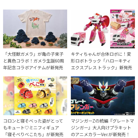
「大怪獣ガメラ」が亀の子束子
キティちゃんが合体ロボに！変
と異色コラボ！ガメラ生誕60周
形ロボトラック「ハローキティ
年記念コラボアイテムが新発売
エクスプレス トラック」新発売
コロンと寝そべった姿がとって
マジンガーZの続編『グレートマ
もキュート♡ミニフィギュア
ジンガー』大人向けプラキット
「寝そべりべこたち」が新発売
のアニメカラーVer.が新発売！