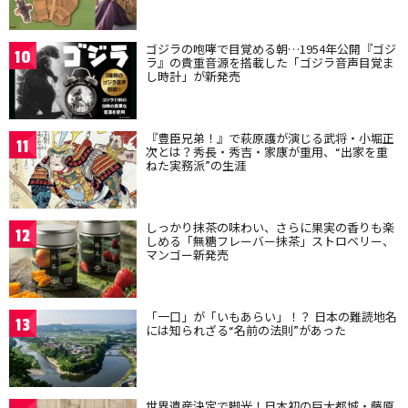
ゴジラの咆哮で目覚める朝…1954年公開『ゴジ
10
ラ』の貴重音源を搭載した「ゴジラ音声目覚ま
し時計」が新発売
『豊臣兄弟！』で萩原護が演じる武将・小堀正
11
次とは？秀長・秀吉・家康が重用、“出家を重
ねた実務派”の生涯
しっかり抹茶の味わい、さらに果実の香りも楽
12
しめる「無糖フレーバー抹茶」ストロベリー、
マンゴー新発売
「一口」が「いもあらい」！？ 日本の難読地名
13
には知られざる“名前の法則”があった
世界遺産決定で脚光！日本初の巨大都城・藤原