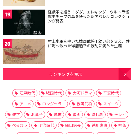
怪獣革を纏う！ダダ、エレキング…ウルトラ怪
19
獣モチーフの革を使った新アパレルコレクショ
ンが発表
村上水軍を率いた戦国武将！幼い弟を支え、共
20
に海へ散った得居通幸の波乱に満ちた生涯
ランキングを表示
江戸時代
戦国時代
大河ドラマ
平安時代
アニメ
ロングセラー
戦国武将
スイーツ
雑学
お菓子
幕末
漫画
時代劇
テレビ
べらぼう
明治時代
織田信長
徳川家康
抹茶