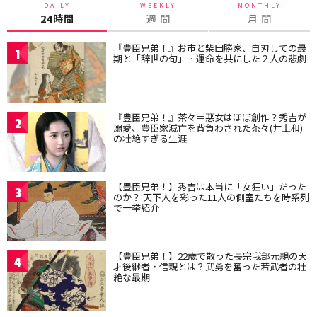
DAILY
WEEKLY
MONTHLY
24時間
週 間
月 間
『豊臣兄弟！』お市と柴田勝家、自刃しての最
1
期と「辞世の句」…運命を共にした２人の悲劇
『豊臣兄弟！』茶々＝悪女はほぼ創作？秀吉が
2
溺愛、豊臣家滅亡を背負わされた茶々(井上和)
の壮絶すぎる生涯
【豊臣兄弟！】秀吉は本当に「女狂い」だった
3
のか？ 天下人を彩った11人の側室たちを時系列
で一挙紹介
【豊臣兄弟！】22歳で散った長宗我部元親の天
4
才後継者・信親とは？武勇を奮った若武者の壮
絶な最期