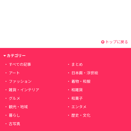
トップに戻る
カテゴリー
すべての記事
まとめ
アート
日本画・浮世絵
ファッション
着物・和服
雑貨・インテリア
和雑貨
グルメ
和菓子
観光・地域
エンタメ
暮らし
歴史・文化
古写真