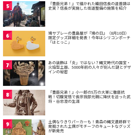
『豊臣兄弟！』で描かれた織田信長の道普請は
5
史実？信長が実施した街道整備の施策を紹介
鳩サブレーの豊島屋が『鳩の日』（8月10日）
6
限定グッズ詳細を発表！今年はシリコンポーチ
「はとっこ」
あの装飾は「炎」ではない？縄文時代の国宝・
7
火焔型土器、5000年前の人々が刻んだ謎とデザ
インの秘密
『豊臣兄弟！』小一郎の5万の大軍に徹底抗
8
戦！切腹覚悟で長宗我部元親に降伏を迫った武
将・谷忠澄の生涯
土偶なりきりパーカーも！青森の縄文遺跡群で
9
発掘された土偶がモチーフのキュートなグッズ
が新発売