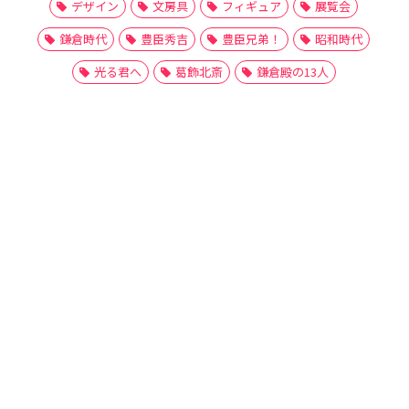
デザイン
文房具
フィギュア
展覧会
鎌倉時代
豊臣秀吉
豊臣兄弟！
昭和時代
光る君へ
葛飾北斎
鎌倉殿の13人