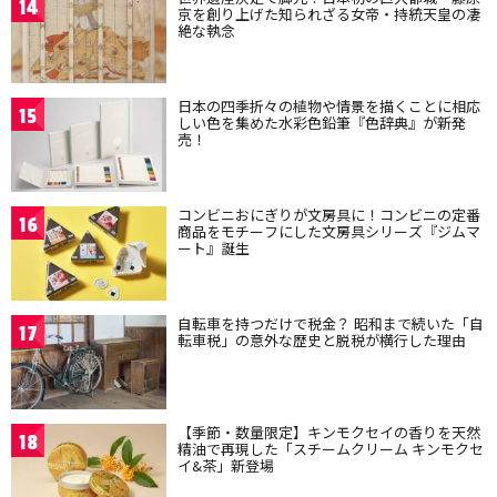
14
京を創り上げた知られざる女帝・持統天皇の凄
絶な執念
日本の四季折々の植物や情景を描くことに相応
15
しい色を集めた水彩色鉛筆『色辞典』が新発
売！
コンビニおにぎりが文房具に！コンビニの定番
16
商品をモチーフにした文房具シリーズ『ジムマ
ート』誕生
自転車を持つだけで税金？ 昭和まで続いた「自
17
転車税」の意外な歴史と脱税が横行した理由
【季節・数量限定】キンモクセイの香りを天然
18
精油で再現した「スチームクリーム キンモクセ
イ&茶」新登場