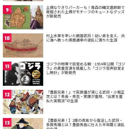
土偶なりきりパーカーも！青森の縄文遺跡群で
9
発掘された土偶がモチーフのキュートなグッズ
が新発売
村上水軍を率いた戦国武将！幼い弟を支え、共
10
に海へ散った得居通幸の波乱に満ちた生涯
ゴジラの咆哮で目覚める朝…1954年公開『ゴジ
11
ラ』の貴重音源を搭載した「ゴジラ音声目覚ま
し時計」が新発売
『豊臣兄弟！』で萩原護が演じる武将・小堀正
12
次とは？秀長・秀吉・家康が重用、“出家を重
ねた実務派”の生涯
【豊臣兄弟！】2度の改易から復活した武将・
13
多賀秀種とは？豊臣秀長に仕えた半年間と波乱
の生涯