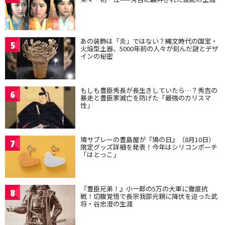
あの装飾は「炎」ではない？縄文時代の国宝・
5
火焔型土器、5000年前の人々が刻んだ謎とデザ
インの秘密
もしも豊臣秀長が長生きしていたら…？秀吉の
6
暴走と豊臣家滅亡を防げた「最強のカリスマ
性」
鳩サブレーの豊島屋が『鳩の日』（8月10日）
7
限定グッズ詳細を発表！今年はシリコンポーチ
「はとっこ」
『豊臣兄弟！』小一郎の5万の大軍に徹底抗
8
戦！切腹覚悟で長宗我部元親に降伏を迫った武
将・谷忠澄の生涯