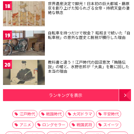
世界遺産決定で脚光！日本初の巨大都城・藤原
18
京を創り上げた知られざる女帝・持統天皇の凄
絶な執念
自転車を持つだけで税金？ 昭和まで続いた「自
19
転車税」の意外な歴史と脱税が横行した理由
教科書と違う！江戸時代の田沼意次「賄賂伝
20
説」の嘘と、水野忠邦が「大奥」を敵に回した
本当の理由
ランキングを表示
江戸時代
戦国時代
大河ドラマ
平安時代
アニメ
ロングセラー
戦国武将
スイーツ