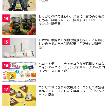
しっかり抹茶の味わい、さらに果実の香りも楽
14
しめる「無糖フレーバー抹茶」ストロベリー、
マンゴー新発売
日本の四季折々の植物や情景を描くことに相応
15
しい色を集めた水彩色鉛筆『色辞典』が新発
売！
ハローキティ、ポチャッコたちが昭和レトロな
16
コインケースに！「サンリオキャラクターズ コ
インケース」第２弾
コンビニおにぎりが文房具に！コンビニの定番
17
商品をモチーフにした文房具シリーズ『ジムマ
ート』誕生