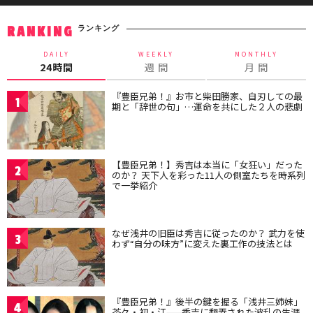
ランキング
RANKING
DAILY
WEEKLY
MONTHLY
24時間
週 間
月 間
『豊臣兄弟！』お市と柴田勝家、自刃しての最
1
期と「辞世の句」…運命を共にした２人の悲劇
【豊臣兄弟！】秀吉は本当に「女狂い」だった
2
のか？ 天下人を彩った11人の側室たちを時系列
で一挙紹介
なぜ浅井の旧臣は秀吉に従ったのか？ 武力を使
3
わず“自分の味方”に変えた裏工作の技法とは
『豊臣兄弟！』後半の鍵を握る「浅井三姉妹」
4
茶々・初・江——秀吉に翻弄された波乱の生涯