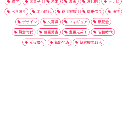
雑学
お菓子
幕末
漫画
時代劇
テレビ
べらぼう
明治時代
徳川家康
織田信長
抹茶
デザイン
文房具
フィギュア
展覧会
鎌倉時代
豊臣秀吉
豊臣兄弟！
昭和時代
光る君へ
葛飾北斎
鎌倉殿の13人