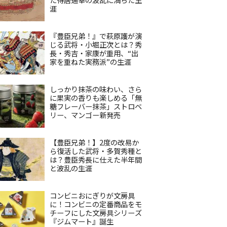
涯
『豊臣兄弟！』で萩原護が演
じる武将・小堀正次とは？秀
長・秀吉・家康が重用、“出
家を重ねた実務派”の生涯
しっかり抹茶の味わい、さら
に果実の香りも楽しめる「無
糖フレーバー抹茶」ストロベ
リー、マンゴー新発売
【豊臣兄弟！】2度の改易か
ら復活した武将・多賀秀種と
は？豊臣秀長に仕えた半年間
と波乱の生涯
コンビニおにぎりが文房具
に！コンビニの定番商品をモ
チーフにした文房具シリーズ
『ジムマート』誕生