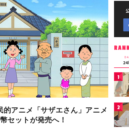
RAN
DA
2
1
2
民的アニメ「サザエさん」アニメ
貨幣セットが発売へ！