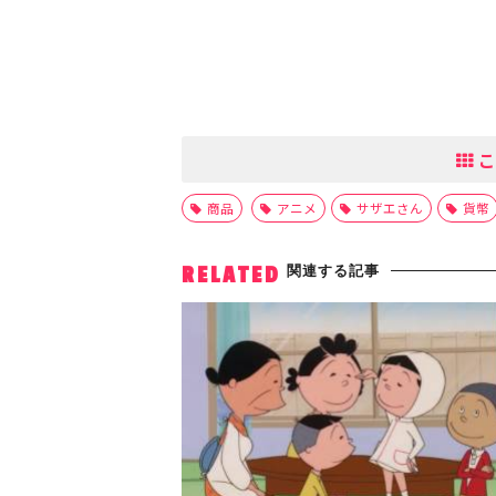
こ
商品
アニメ
サザエさん
貨幣
関連する記事
RELATED