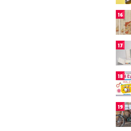
16
17
18
19