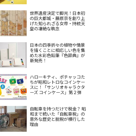
世界遺産決定で脚光！日本初
の巨大都城・藤原京を創り上
げた知られざる女帝・持統天
皇の凄絶な執念
日本の四季折々の植物や情景
を描くことに相応しい色を集
めた水彩色鉛筆『色辞典』が
新発売！
ハローキティ、ポチャッコた
ちが昭和レトロなコインケー
スに！「サンリオキャラクタ
ーズ コインケース」第２弾
自転車を持つだけで税金？ 昭
和まで続いた「自転車税」の
意外な歴史と脱税が横行した
理由