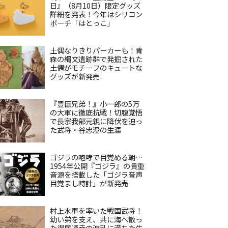
日』（8月10日）限定グッズ
詳細を発表！今年はシリコン
ポーチ「はとっこ」
土偶なりきりパーカーも！青
森の縄文遺跡群で発掘された
土偶がモチーフのキュートな
グッズが新発売
『豊臣兄弟！』小一郎の5万
の大軍に徹底抗戦！切腹覚悟
で長宗我部元親に降伏を迫っ
た武将・谷忠澄の生涯
ゴジラの咆哮で目覚める朝…
1954年公開『ゴジラ』の貴重
音源を搭載した「ゴジラ音声
目覚まし時計」が新発売
村上水軍を率いた戦国武将！
幼い弟を支え、共に海へ散っ
た得居通幸の波乱に満ちた生