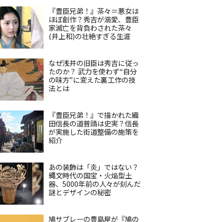
『豊臣兄弟！』茶々＝悪女は
ほぼ創作？秀吉が溺愛、豊臣
家滅亡を背負わされた茶々
(井上和)の壮絶すぎる生涯
なぜ浅井の旧臣は秀吉に従っ
たのか？ 武力を使わず“自分
の味方”に変えた裏工作の技
法とは
『豊臣兄弟！』で描かれた織
田信長の道普請は史実？信長
が実施した街道整備の施策を
紹介
あの装飾は「炎」ではない？
縄文時代の国宝・火焔型土
器、5000年前の人々が刻んだ
謎とデザインの秘密
鳩サブレーの豊島屋が『鳩の