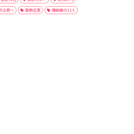
光る君へ
葛飾北斎
鎌倉殿の13人