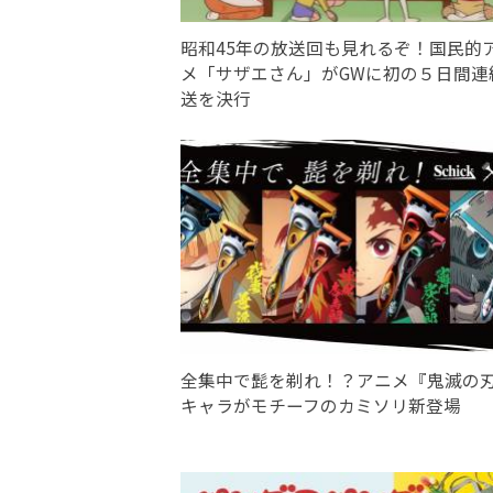
昭和45年の放送回も見れるぞ！国民的
メ「サザエさん」がGWに初の５日間連
送を決行
全集中で髭を剃れ！？アニメ『鬼滅の
キャラがモチーフのカミソリ新登場