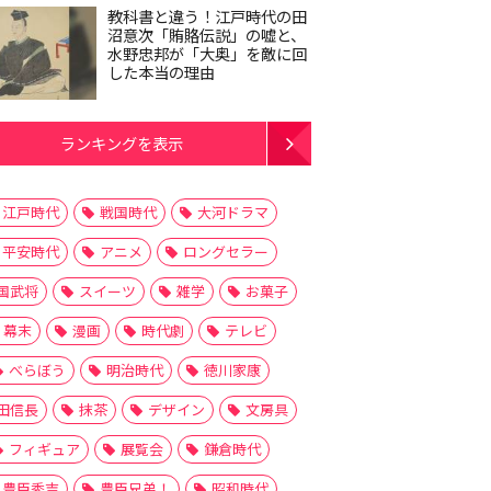
教科書と違う！江戸時代の田
沼意次「賄賂伝説」の嘘と、
水野忠邦が「大奥」を敵に回
した本当の理由
ランキングを表示
江戸時代
戦国時代
大河ドラマ
平安時代
アニメ
ロングセラー
国武将
スイーツ
雑学
お菓子
幕末
漫画
時代劇
テレビ
べらぼう
明治時代
徳川家康
田信長
抹茶
デザイン
文房具
フィギュア
展覧会
鎌倉時代
豊臣秀吉
豊臣兄弟！
昭和時代