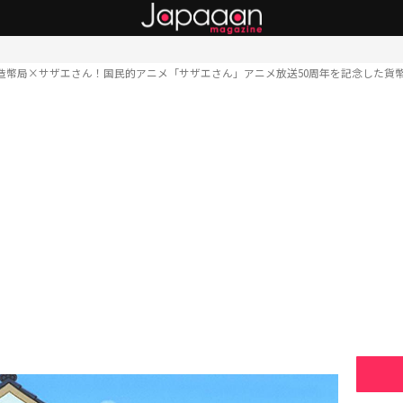
造幣局×サザエさん！国民的アニメ「サザエさん」アニメ放送50周年を記念した貨