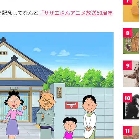
7
を記念してなんと
「サザエさんアニメ放送50周年
。
8
9
10
11