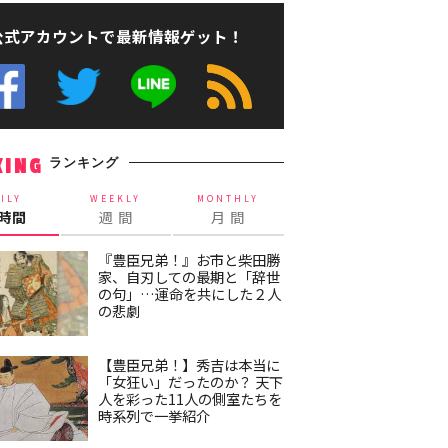
公式アカウントで最新情報ゲット！
ランキング
KING
ILY
WEEKLY
MONTHLY
4時間
週 間
月 間
『豊臣兄弟！』お市と柴田勝
家、自刃しての最期と「辞世
の句」…運命を共にした２人
の悲劇
【豊臣兄弟！】秀吉は本当に
「女狂い」だったのか？ 天下
人を彩った11人の側室たちを
時系列で一挙紹介