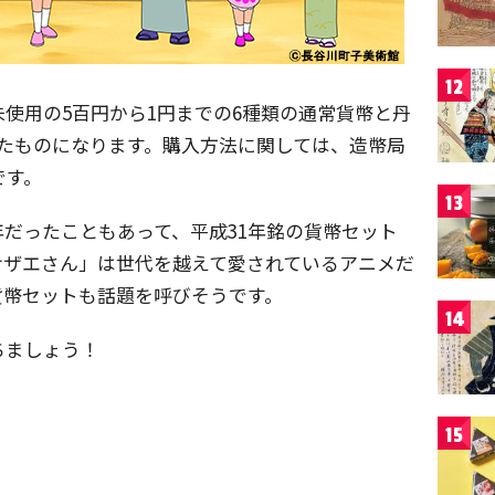
12
使用の5百円から1円までの6種類の通常貨幣と丹
たものになります。購入方法に関しては、造幣局
です。
13
だったこともあって、平成31年銘の貨幣セット
サザエさん」は世代を越えて愛されているアニメだ
貨幣セットも話題を呼びそうです。
14
ちましょう！
15