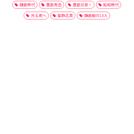
鎌倉時代
豊臣秀吉
豊臣兄弟！
昭和時代
光る君へ
葛飾北斎
鎌倉殿の13人