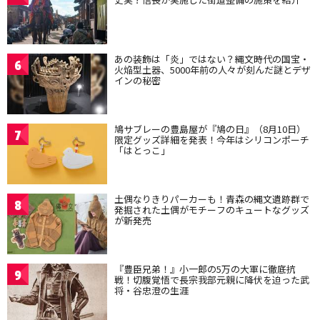
あの装飾は「炎」ではない？縄文時代の国宝・
6
火焔型土器、5000年前の人々が刻んだ謎とデザ
インの秘密
鳩サブレーの豊島屋が『鳩の日』（8月10日）
7
限定グッズ詳細を発表！今年はシリコンポーチ
「はとっこ」
土偶なりきりパーカーも！青森の縄文遺跡群で
8
発掘された土偶がモチーフのキュートなグッズ
が新発売
『豊臣兄弟！』小一郎の5万の大軍に徹底抗
9
戦！切腹覚悟で長宗我部元親に降伏を迫った武
将・谷忠澄の生涯