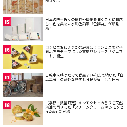
絶な執念
日本の四季折々の植物や情景を描くことに相応
15
しい色を集めた水彩色鉛筆『色辞典』が新発
売！
コンビニおにぎりが文房具に！コンビニの定番
16
商品をモチーフにした文房具シリーズ『ジムマ
ート』誕生
自転車を持つだけで税金？ 昭和まで続いた「自
17
転車税」の意外な歴史と脱税が横行した理由
【季節・数量限定】キンモクセイの香りを天然
18
精油で再現した「スチームクリーム キンモクセ
イ&茶」新登場