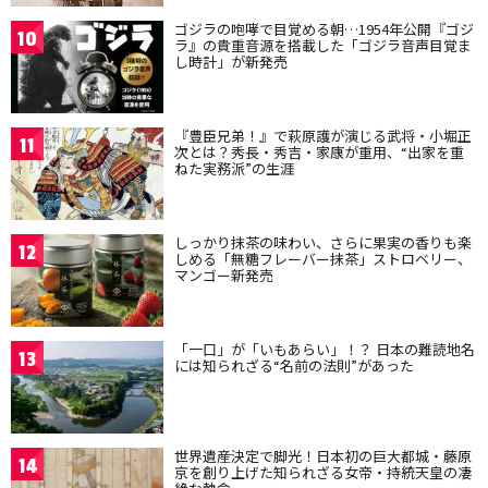
ゴジラの咆哮で目覚める朝…1954年公開『ゴジ
10
ラ』の貴重音源を搭載した「ゴジラ音声目覚ま
し時計」が新発売
『豊臣兄弟！』で萩原護が演じる武将・小堀正
11
次とは？秀長・秀吉・家康が重用、“出家を重
ねた実務派”の生涯
しっかり抹茶の味わい、さらに果実の香りも楽
12
しめる「無糖フレーバー抹茶」ストロベリー、
マンゴー新発売
「一口」が「いもあらい」！？ 日本の難読地名
13
には知られざる“名前の法則”があった
世界遺産決定で脚光！日本初の巨大都城・藤原
14
京を創り上げた知られざる女帝・持統天皇の凄