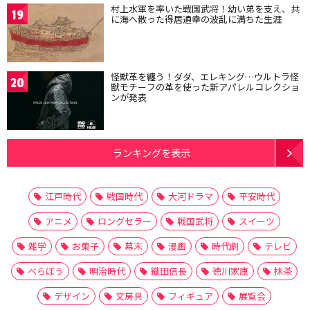
村上水軍を率いた戦国武将！幼い弟を支え、共
19
に海へ散った得居通幸の波乱に満ちた生涯
怪獣革を纏う！ダダ、エレキング…ウルトラ怪
20
獣モチーフの革を使った新アパレルコレクショ
ンが発表
ランキングを表示
江戸時代
戦国時代
大河ドラマ
平安時代
アニメ
ロングセラー
戦国武将
スイーツ
雑学
お菓子
幕末
漫画
時代劇
テレビ
べらぼう
明治時代
織田信長
徳川家康
抹茶
デザイン
文房具
フィギュア
展覧会