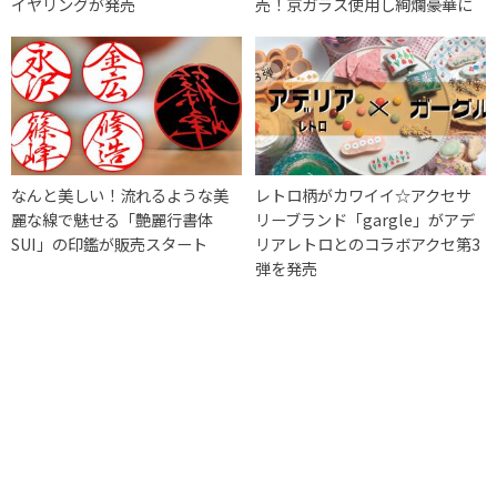
イヤリングが発売
売！京ガラス使用し絢爛豪華に
なんと美しい！流れるような美
レトロ柄がカワイイ☆アクセサ
麗な線で魅せる「艶麗行書体
リーブランド「gargle」がアデ
SUI」の印鑑が販売スタート
リアレトロとのコラボアクセ第3
弾を発売