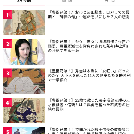
『豊臣兄弟！』お市と柴田勝家、自刃しての最
1
期と「辞世の句」…運命を共にした２人の悲劇
『豊臣兄弟！』茶々＝悪女はほぼ創作？秀吉が
2
溺愛、豊臣家滅亡を背負わされた茶々(井上和)
の壮絶すぎる生涯
【豊臣兄弟！】秀吉は本当に「女狂い」だった
3
のか？ 天下人を彩った11人の側室たちを時系列
で一挙紹介
【豊臣兄弟！】22歳で散った長宗我部元親の天
4
才後継者・信親とは？武勇を奮った若武者の壮
絶な最期
『豊臣兄弟！』で描かれた織田信長の道普請は
5
史実？信長が実施した街道整備の施策を紹介