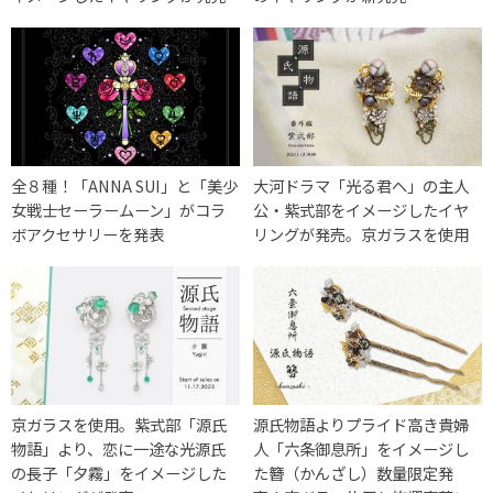
全８種！「ANNA SUI」と「美少
大河ドラマ「光る君へ」の主人
女戦士セーラームーン」がコラ
公・紫式部をイメージしたイヤ
ボアクセサリーを発表
リングが発売。京ガラスを使用
京ガラスを使用。紫式部「源氏
源氏物語よりプライド高き貴婦
物語」より、恋に一途な光源氏
人「六条御息所」をイメージし
の長子「夕霧」をイメージした
た簪（かんざし）数量限定発