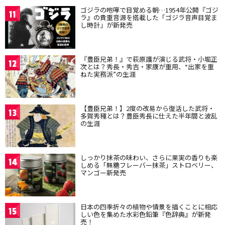
ゴジラの咆哮で目覚める朝…1954年公開『ゴジ
11
ラ』の貴重音源を搭載した「ゴジラ音声目覚ま
し時計」が新発売
『豊臣兄弟！』で萩原護が演じる武将・小堀正
12
次とは？秀長・秀吉・家康が重用、“出家を重
ねた実務派”の生涯
【豊臣兄弟！】2度の改易から復活した武将・
13
多賀秀種とは？豊臣秀長に仕えた半年間と波乱
の生涯
しっかり抹茶の味わい、さらに果実の香りも楽
14
しめる「無糖フレーバー抹茶」ストロベリー、
マンゴー新発売
日本の四季折々の植物や情景を描くことに相応
15
しい色を集めた水彩色鉛筆『色辞典』が新発
売！