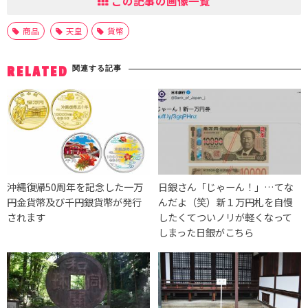
この記事の画像一覧
商品
天皇
貨幣
関連する記事
RELATED
沖縄復帰50周年を記念した一万
日銀さん「じゃーん！」…てな
円金貨幣及び千円銀貨幣が発行
んだよ（笑）新１万円札を自慢
されます
したくてついノリが軽くなって
しまった日銀がこちら