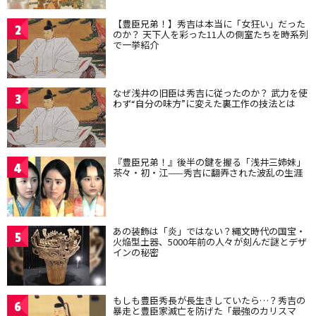
【豊臣兄弟！】秀吉は本当に「女狂い」だった
2
のか？ 天下人を彩った11人の側室たちを時系列
で一挙紹介
なぜ浅井の旧臣は秀吉に従ったのか？ 武力を使
3
わず“自分の味方”に変えた裏工作の技法とは
『豊臣兄弟！』後半の鍵を握る「浅井三姉妹」
4
茶々・初・江——秀吉に翻弄された波乱の生涯
あの装飾は「炎」ではない？縄文時代の国宝・
5
火焔型土器、5000年前の人々が刻んだ謎とデザ
インの秘密
もしも豊臣秀長が長生きしていたら…？秀吉の
6
暴走と豊臣家滅亡を防げた「最強のカリスマ