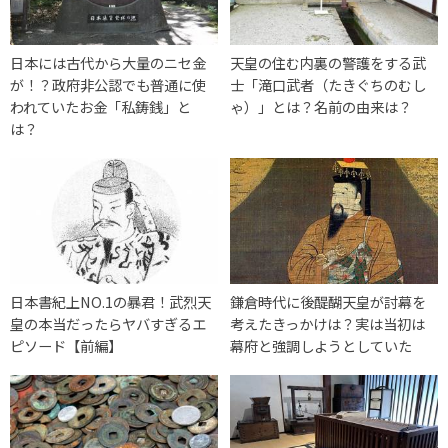
日本には古代から大量のニセ金
天皇の住む内裏の警護をする武
が！？政府非公認でも普通に使
士「滝口武者（たきぐちのむし
われていたお金「私鋳銭」と
ゃ）」とは？名前の由来は？
は？
日本書紀上NO.1の暴君！武烈天
鎌倉時代に後醍醐天皇が討幕を
皇の本当だったらヤバすぎるエ
考えたきっかけは？実は当初は
ピソード【前編】
幕府と強調しようとしていた