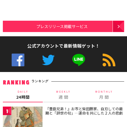
プレスリリース掲載サービス
公式アカウントで最新情報ゲット！
ランキング
RANKING
DAILY
WEEKLY
MONTHLY
24時間
週 間
月 間
『豊臣兄弟！』お市と柴田勝家、自刃しての最
1
期と「辞世の句」…運命を共にした２人の悲劇