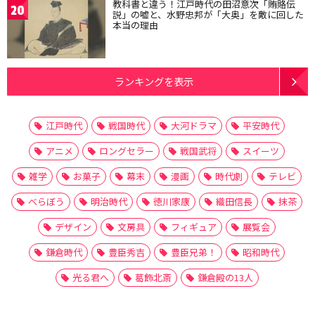
教科書と違う！江戸時代の田沼意次「賄賂伝
20
説」の嘘と、水野忠邦が「大奥」を敵に回した
本当の理由
ランキングを表示
江戸時代
戦国時代
大河ドラマ
平安時代
アニメ
ロングセラー
戦国武将
スイーツ
雑学
お菓子
幕末
漫画
時代劇
テレビ
べらぼう
明治時代
徳川家康
織田信長
抹茶
デザイン
文房具
フィギュア
展覧会
鎌倉時代
豊臣秀吉
豊臣兄弟！
昭和時代
光る君へ
葛飾北斎
鎌倉殿の13人