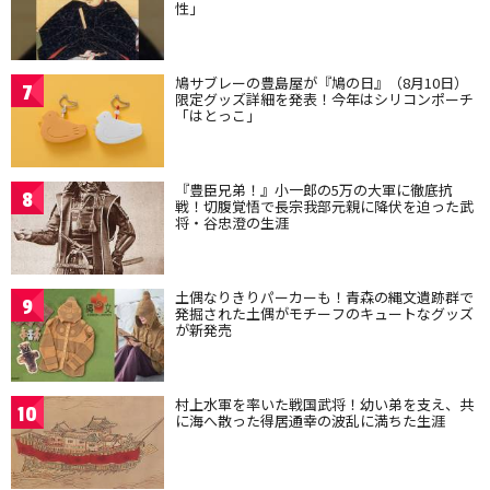
性」
鳩サブレーの豊島屋が『鳩の日』（8月10日）
7
限定グッズ詳細を発表！今年はシリコンポーチ
「はとっこ」
『豊臣兄弟！』小一郎の5万の大軍に徹底抗
8
戦！切腹覚悟で長宗我部元親に降伏を迫った武
将・谷忠澄の生涯
土偶なりきりパーカーも！青森の縄文遺跡群で
9
発掘された土偶がモチーフのキュートなグッズ
が新発売
村上水軍を率いた戦国武将！幼い弟を支え、共
10
に海へ散った得居通幸の波乱に満ちた生涯