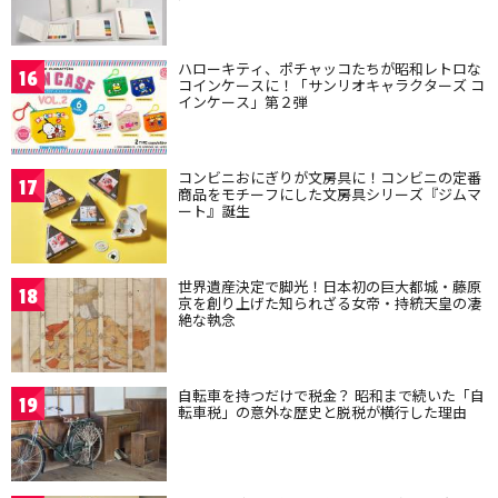
ハローキティ、ポチャッコたちが昭和レトロな
16
コインケースに！「サンリオキャラクターズ コ
インケース」第２弾
コンビニおにぎりが文房具に！コンビニの定番
17
商品をモチーフにした文房具シリーズ『ジムマ
ート』誕生
世界遺産決定で脚光！日本初の巨大都城・藤原
18
京を創り上げた知られざる女帝・持統天皇の凄
絶な執念
自転車を持つだけで税金？ 昭和まで続いた「自
19
転車税」の意外な歴史と脱税が横行した理由