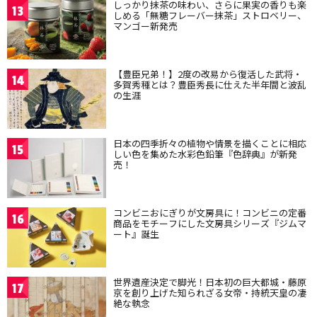
しっかり抹茶の味わい、さらに果実の香りも楽
13
しめる「無糖フレーバー抹茶」ストロベリー、
マンゴー新発売
【豊臣兄弟！】2度の改易から復活した武将・
14
多賀秀種とは？豊臣秀長に仕えた半年間と波乱
の生涯
日本の四季折々の植物や情景を描くことに相応
15
しい色を集めた水彩色鉛筆『色辞典』が新発
売！
コンビニおにぎりが文房具に！コンビニの定番
16
商品をモチーフにした文房具シリーズ『ジムマ
ート』誕生
世界遺産決定で脚光！日本初の巨大都城・藤原
17
京を創り上げた知られざる女帝・持統天皇の凄
絶な執念