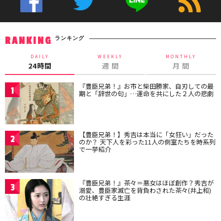
ランキング
RANKING
DAILY
WEEKLY
MONTHLY
24時間
週 間
月 間
『豊臣兄弟！』お市と柴田勝家、自刃しての最
1
期と「辞世の句」…運命を共にした２人の悲劇
【豊臣兄弟！】秀吉は本当に「女狂い」だった
2
のか？ 天下人を彩った11人の側室たちを時系列
で一挙紹介
『豊臣兄弟！』茶々＝悪女はほぼ創作？秀吉が
3
溺愛、豊臣家滅亡を背負わされた茶々(井上和)
の壮絶すぎる生涯