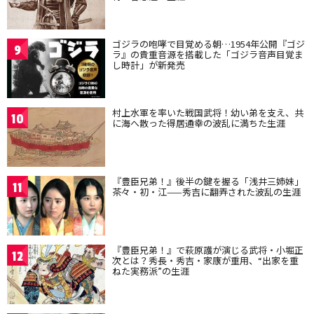
ゴジラの咆哮で目覚める朝…1954年公開『ゴジ
9
ラ』の貴重音源を搭載した「ゴジラ音声目覚ま
し時計」が新発売
村上水軍を率いた戦国武将！幼い弟を支え、共
10
に海へ散った得居通幸の波乱に満ちた生涯
『豊臣兄弟！』後半の鍵を握る「浅井三姉妹」
11
茶々・初・江——秀吉に翻弄された波乱の生涯
『豊臣兄弟！』で萩原護が演じる武将・小堀正
12
次とは？秀長・秀吉・家康が重用、“出家を重
ねた実務派”の生涯