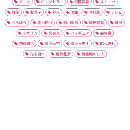
アニメ
ロングセラー
戦国武将
スイーツ
雑学
お菓子
幕末
漫画
時代劇
テレビ
べらぼう
明治時代
徳川家康
織田信長
抹茶
デザイン
文房具
フィギュア
展覧会
鎌倉時代
豊臣秀吉
豊臣兄弟！
昭和時代
光る君へ
葛飾北斎
鎌倉殿の13人