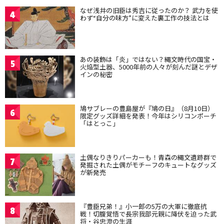
なぜ浅井の旧臣は秀吉に従ったのか？ 武力を使
4
わず“自分の味方”に変えた裏工作の技法とは
あの装飾は「炎」ではない？縄文時代の国宝・
5
火焔型土器、5000年前の人々が刻んだ謎とデザ
インの秘密
鳩サブレーの豊島屋が『鳩の日』（8月10日）
6
限定グッズ詳細を発表！今年はシリコンポーチ
「はとっこ」
土偶なりきりパーカーも！青森の縄文遺跡群で
7
発掘された土偶がモチーフのキュートなグッズ
が新発売
『豊臣兄弟！』小一郎の5万の大軍に徹底抗
8
戦！切腹覚悟で長宗我部元親に降伏を迫った武
将・谷忠澄の生涯