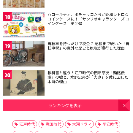
ハローキティ、ポチャッコたちが昭和レトロな
18
コインケースに！「サンリオキャラクターズ コ
インケース」第２弾
自転車を持つだけで税金？ 昭和まで続いた「自
19
転車税」の意外な歴史と脱税が横行した理由
教科書と違う！江戸時代の田沼意次「賄賂伝
20
説」の嘘と、水野忠邦が「大奥」を敵に回した
本当の理由
ランキングを表示
江戸時代
戦国時代
大河ドラマ
平安時代