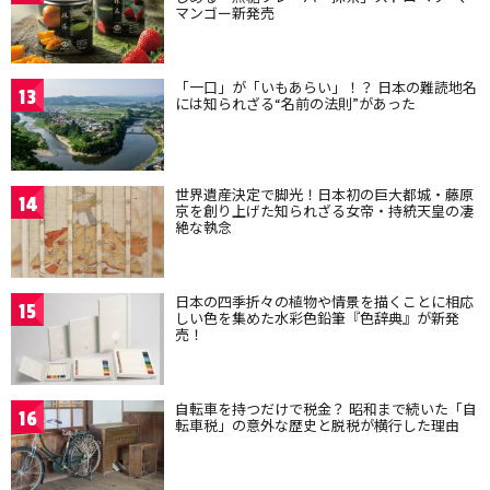
マンゴー新発売
「一口」が「いもあらい」！？ 日本の難読地名
13
には知られざる“名前の法則”があった
世界遺産決定で脚光！日本初の巨大都城・藤原
14
京を創り上げた知られざる女帝・持統天皇の凄
絶な執念
日本の四季折々の植物や情景を描くことに相応
15
しい色を集めた水彩色鉛筆『色辞典』が新発
売！
自転車を持つだけで税金？ 昭和まで続いた「自
16
転車税」の意外な歴史と脱税が横行した理由