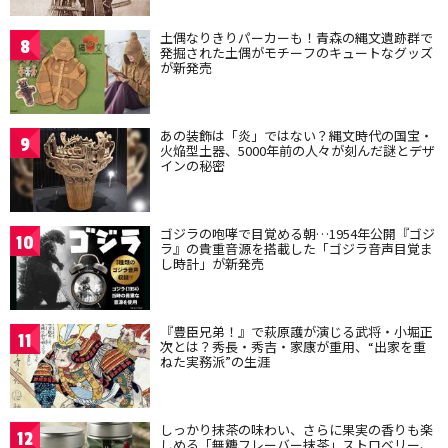
土偶なりきりパーカーも！青森の縄文遺跡群で
8
発掘された土偶がモチーフのキュートなグッズ
が新発売
あの装飾は「炎」ではない？縄文時代の国宝・
9
火焔型土器、5000年前の人々が刻んだ謎とデザ
インの秘密
ゴジラの咆哮で目覚める朝…1954年公開『ゴジ
10
ラ』の貴重音源を搭載した「ゴジラ音声目覚ま
し時計」が新発売
『豊臣兄弟！』で萩原護が演じる武将・小堀正
11
次とは？秀長・秀吉・家康が重用、“出家を重
ねた実務派”の生涯
しっかり抹茶の味わい、さらに果実の香りも楽
12
しめる「無糖フレーバー抹茶」ストロベリー、