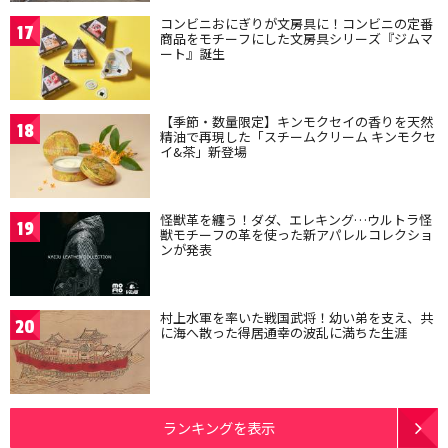
コンビニおにぎりが文房具に！コンビニの定番
17
商品をモチーフにした文房具シリーズ『ジムマ
ート』誕生
【季節・数量限定】キンモクセイの香りを天然
18
精油で再現した「スチームクリーム キンモクセ
イ&茶」新登場
怪獣革を纏う！ダダ、エレキング…ウルトラ怪
19
獣モチーフの革を使った新アパレルコレクショ
ンが発表
村上水軍を率いた戦国武将！幼い弟を支え、共
20
に海へ散った得居通幸の波乱に満ちた生涯
ランキングを表示