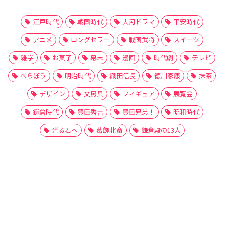
江戸時代
戦国時代
大河ドラマ
平安時代
アニメ
ロングセラー
戦国武将
スイーツ
雑学
お菓子
幕末
漫画
時代劇
テレビ
べらぼう
明治時代
織田信長
徳川家康
抹茶
デザイン
文房具
フィギュア
展覧会
鎌倉時代
豊臣秀吉
豊臣兄弟！
昭和時代
光る君へ
葛飾北斎
鎌倉殿の13人