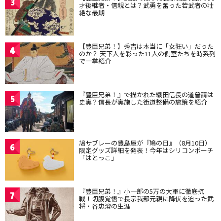
3
才後継者・信親とは？武勇を奮った若武者の壮
絶な最期
【豊臣兄弟！】秀吉は本当に「女狂い」だった
4
のか？ 天下人を彩った11人の側室たちを時系列
で一挙紹介
『豊臣兄弟！』で描かれた織田信長の道普請は
5
史実？信長が実施した街道整備の施策を紹介
鳩サブレーの豊島屋が『鳩の日』（8月10日）
6
限定グッズ詳細を発表！今年はシリコンポーチ
「はとっこ」
『豊臣兄弟！』小一郎の5万の大軍に徹底抗
7
戦！切腹覚悟で長宗我部元親に降伏を迫った武
将・谷忠澄の生涯