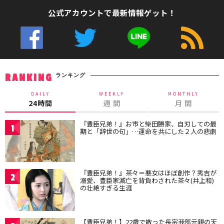
公式アカウントで最新情報ゲット！
ランキング
RANKING
DAILY
WEEKLY
MONTHLY
24時間
週 間
月 間
『豊臣兄弟！』お市と柴田勝家、自刃しての最
1
期と「辞世の句」…運命を共にした２人の悲劇
『豊臣兄弟！』茶々＝悪女はほぼ創作？秀吉が
2
溺愛、豊臣家滅亡を背負わされた茶々(井上和)
の壮絶すぎる生涯
【豊臣兄弟！】22歳で散った長宗我部元親の天