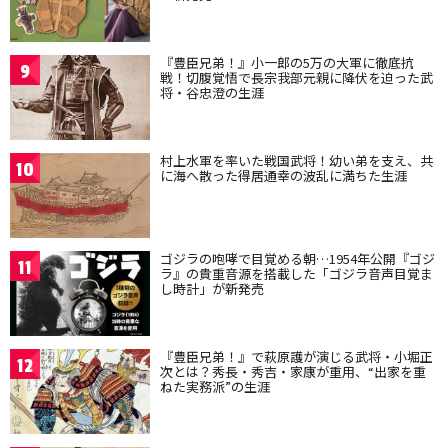
『豊臣兄弟！』小一郎の5万の大軍に徹底抗
9
戦！切腹覚悟で長宗我部元親に降伏を迫った武
将・谷忠澄の生涯
村上水軍を率いた戦国武将！幼い弟を支え、共
10
に海へ散った得居通幸の波乱に満ちた生涯
ゴジラの咆哮で目覚める朝…1954年公開『ゴジ
11
ラ』の貴重音源を搭載した「ゴジラ音声目覚ま
し時計」が新発売
『豊臣兄弟！』で萩原護が演じる武将・小堀正
12
次とは？秀長・秀吉・家康が重用、“出家を重
ねた実務派”の生涯