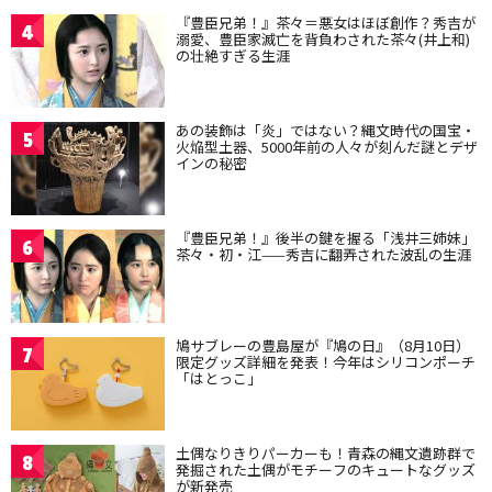
『豊臣兄弟！』茶々＝悪女はほぼ創作？秀吉が
4
溺愛、豊臣家滅亡を背負わされた茶々(井上和)
の壮絶すぎる生涯
あの装飾は「炎」ではない？縄文時代の国宝・
5
火焔型土器、5000年前の人々が刻んだ謎とデザ
インの秘密
『豊臣兄弟！』後半の鍵を握る「浅井三姉妹」
6
茶々・初・江——秀吉に翻弄された波乱の生涯
鳩サブレーの豊島屋が『鳩の日』（8月10日）
7
限定グッズ詳細を発表！今年はシリコンポーチ
「はとっこ」
土偶なりきりパーカーも！青森の縄文遺跡群で
8
発掘された土偶がモチーフのキュートなグッズ
が新発売