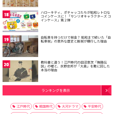
ハローキティ、ポチャッコたちが昭和レトロな
18
コインケースに！「サンリオキャラクターズ コ
インケース」第２弾
自転車を持つだけで税金？ 昭和まで続いた「自
19
転車税」の意外な歴史と脱税が横行した理由
教科書と違う！江戸時代の田沼意次「賄賂伝
20
説」の嘘と、水野忠邦が「大奥」を敵に回した
本当の理由
ランキングを表示
江戸時代
戦国時代
大河ドラマ
平安時代