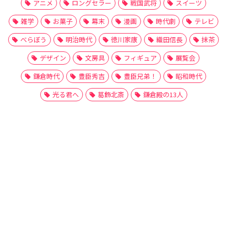
アニメ
ロングセラー
戦国武将
スイーツ
雑学
お菓子
幕末
漫画
時代劇
テレビ
べらぼう
明治時代
徳川家康
織田信長
抹茶
デザイン
文房具
フィギュア
展覧会
鎌倉時代
豊臣秀吉
豊臣兄弟！
昭和時代
光る君へ
葛飾北斎
鎌倉殿の13人