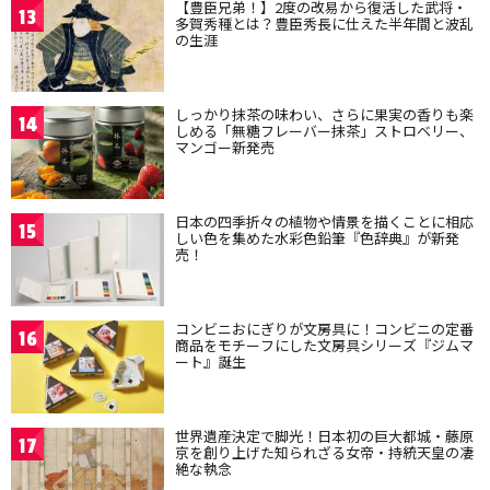
【豊臣兄弟！】2度の改易から復活した武将・
13
多賀秀種とは？豊臣秀長に仕えた半年間と波乱
の生涯
しっかり抹茶の味わい、さらに果実の香りも楽
14
しめる「無糖フレーバー抹茶」ストロベリー、
マンゴー新発売
日本の四季折々の植物や情景を描くことに相応
15
しい色を集めた水彩色鉛筆『色辞典』が新発
売！
コンビニおにぎりが文房具に！コンビニの定番
16
商品をモチーフにした文房具シリーズ『ジムマ
ート』誕生
世界遺産決定で脚光！日本初の巨大都城・藤原
17
京を創り上げた知られざる女帝・持統天皇の凄
絶な執念