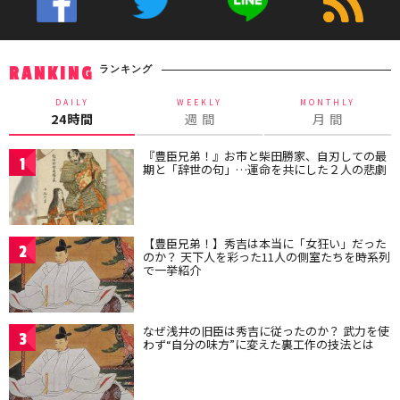
ランキング
RANKING
DAILY
WEEKLY
MONTHLY
24時間
週 間
月 間
『豊臣兄弟！』お市と柴田勝家、自刃しての最
1
期と「辞世の句」…運命を共にした２人の悲劇
【豊臣兄弟！】秀吉は本当に「女狂い」だった
2
のか？ 天下人を彩った11人の側室たちを時系列
で一挙紹介
なぜ浅井の旧臣は秀吉に従ったのか？ 武力を使
3
わず“自分の味方”に変えた裏工作の技法とは