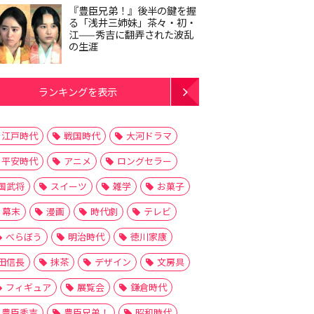
『豊臣兄弟！』後半の鍵を握
る「浅井三姉妹」茶々・初・
江——秀吉に翻弄された波乱
の生涯
ランキングを表示
江戸時代
戦国時代
大河ドラマ
平安時代
アニメ
ロングセラー
国武将
スイーツ
雑学
お菓子
幕末
漫画
時代劇
テレビ
べらぼう
明治時代
徳川家康
田信長
抹茶
デザイン
文房具
フィギュア
展覧会
鎌倉時代
豊臣秀吉
豊臣兄弟！
昭和時代