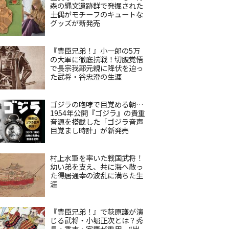
森の縄文遺跡群で発掘された
土偶がモチーフのキュートな
グッズが新発売
『豊臣兄弟！』小一郎の5万
の大軍に徹底抗戦！切腹覚悟
で長宗我部元親に降伏を迫っ
た武将・谷忠澄の生涯
ゴジラの咆哮で目覚める朝…
1954年公開『ゴジラ』の貴重
音源を搭載した「ゴジラ音声
目覚まし時計」が新発売
村上水軍を率いた戦国武将！
幼い弟を支え、共に海へ散っ
た得居通幸の波乱に満ちた生
涯
『豊臣兄弟！』で萩原護が演
じる武将・小堀正次とは？秀
長・秀吉・家康が重用、“出