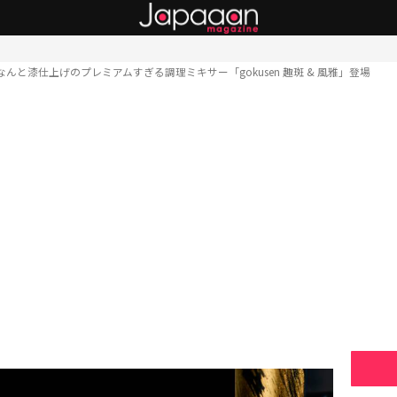
なんと漆仕上げのプレミアムすぎる調理ミキサー「gokusen 趣斑 & 風雅」登場