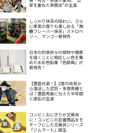
家を重ねた実務派”の生涯
しっかり抹茶の味わい、さら
に果実の香りも楽しめる「無
糖フレーバー抹茶」ストロベ
リー、マンゴー新発売
日本の四季折々の植物や情景
を描くことに相応しい色を集
めた水彩色鉛筆『色辞典』が
新発売！
【豊臣兄弟！】2度の改易か
ら復活した武将・多賀秀種と
は？豊臣秀長に仕えた半年間
と波乱の生涯
コンビニおにぎりが文房具
に！コンビニの定番商品をモ
チーフにした文房具シリーズ
『ジムマート』誕生