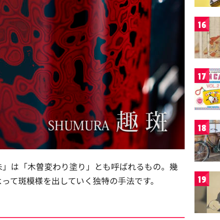
16
17
18
朱」は「木曽変わり塗り」とも呼ばれるもの。幾
19
よって斑模様を出していく独特の手法です。