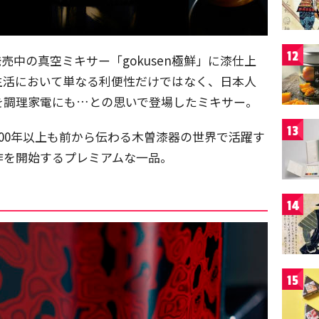
12
 は、発売中の真空ミキサー「gokusen極鮮」に漆仕上
生活において単なる利便性だけではなく、日本人
を調理家電にも…との思いで登場したミキサー。
13
00年以上も前から伝わる木曽漆器の世界で活躍す
作を開始するプレミアムな一品。
14
15