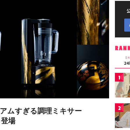
RAN
DA
2
1
2
アムすぎる調理ミキサー
」登場