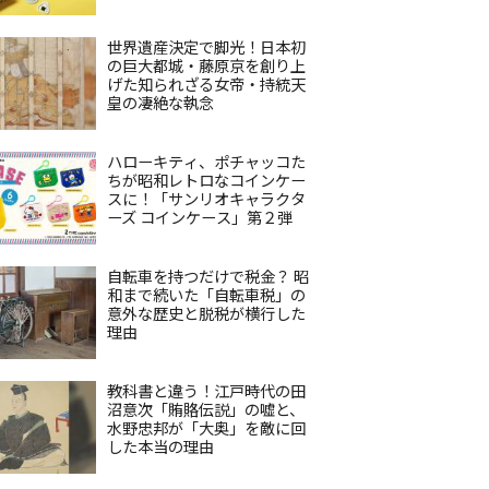
世界遺産決定で脚光！日本初
の巨大都城・藤原京を創り上
げた知られざる女帝・持統天
皇の凄絶な執念
ハローキティ、ポチャッコた
ちが昭和レトロなコインケー
スに！「サンリオキャラクタ
ーズ コインケース」第２弾
自転車を持つだけで税金？ 昭
和まで続いた「自転車税」の
意外な歴史と脱税が横行した
理由
教科書と違う！江戸時代の田
沼意次「賄賂伝説」の嘘と、
水野忠邦が「大奥」を敵に回
した本当の理由