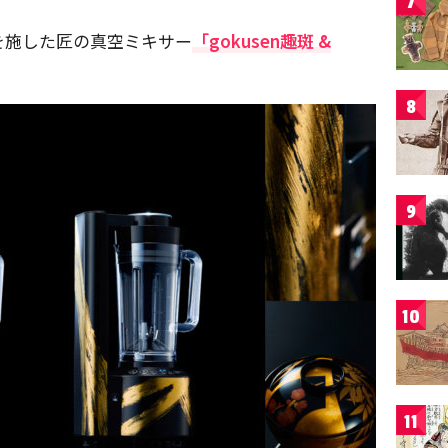
7
を施した匠の真空ミキサー
「gokusen趣斑 &
8
9
10
11