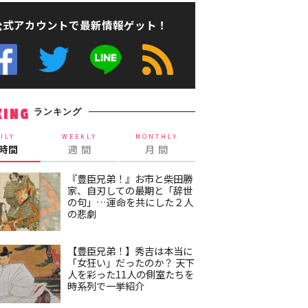
公式アカウントで最新情報ゲット！
ランキング
KING
ILY
WEEKLY
MONTHLY
4時間
週 間
月 間
『豊臣兄弟！』お市と柴田勝
家、自刃しての最期と「辞世
の句」…運命を共にした２人
の悲劇
【豊臣兄弟！】秀吉は本当に
「女狂い」だったのか？ 天下
人を彩った11人の側室たちを
時系列で一挙紹介