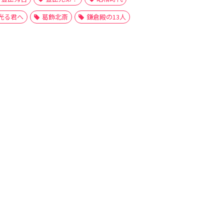
光る君へ
葛飾北斎
鎌倉殿の13人