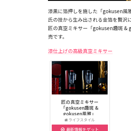
漆黒に箔押しを施した「gokusen
氏の技から生み出される金箔を贅沢
匠の真空ミキサー「gokusen趣斑 & 
売です。
漆仕上げの高級真空ミキサー
匠の真空ミキサー
「gokusen趣斑 &
gokusen風雅」
ライフスタイル
最新情報をゲット