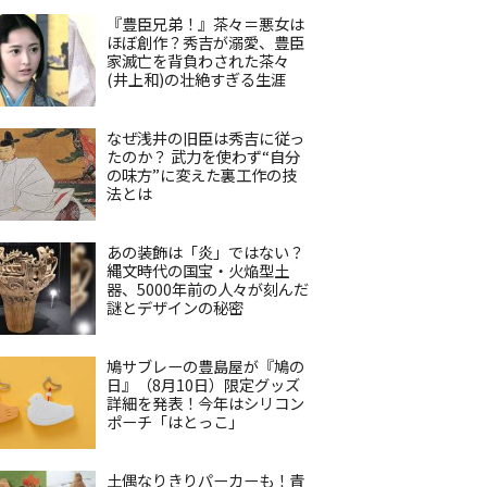
『豊臣兄弟！』茶々＝悪女は
ほぼ創作？秀吉が溺愛、豊臣
家滅亡を背負わされた茶々
(井上和)の壮絶すぎる生涯
なぜ浅井の旧臣は秀吉に従っ
たのか？ 武力を使わず“自分
の味方”に変えた裏工作の技
法とは
あの装飾は「炎」ではない？
縄文時代の国宝・火焔型土
器、5000年前の人々が刻んだ
謎とデザインの秘密
鳩サブレーの豊島屋が『鳩の
日』（8月10日）限定グッズ
詳細を発表！今年はシリコン
ポーチ「はとっこ」
土偶なりきりパーカーも！青