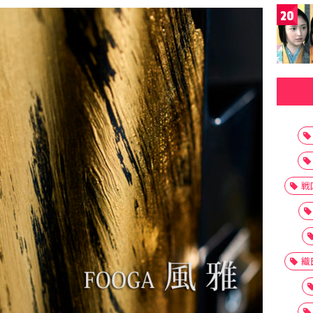
20
戦
織