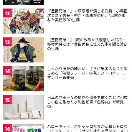
『豊臣兄弟！』で萩原護が演じる武将・小堀正
12
次とは？秀長・秀吉・家康が重用、“出家を重
ねた実務派”の生涯
【豊臣兄弟！】2度の改易から復活した武将・
13
多賀秀種とは？豊臣秀長に仕えた半年間と波乱
の生涯
しっかり抹茶の味わい、さらに果実の香りも楽
14
しめる「無糖フレーバー抹茶」ストロベリー、
マンゴー新発売
日本の四季折々の植物や情景を描くことに相応
15
しい色を集めた水彩色鉛筆『色辞典』が新発
売！
ハローキティ、ポチャッコたちが昭和レトロな
16
コインケースに！「サンリオキャラクターズ コ