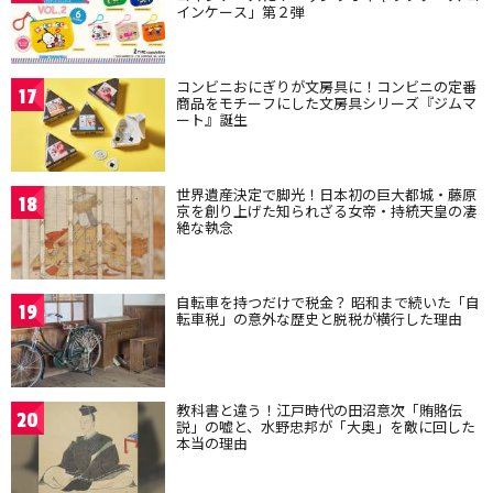
インケース」第２弾
コンビニおにぎりが文房具に！コンビニの定番
17
商品をモチーフにした文房具シリーズ『ジムマ
ート』誕生
世界遺産決定で脚光！日本初の巨大都城・藤原
18
京を創り上げた知られざる女帝・持統天皇の凄
絶な執念
自転車を持つだけで税金？ 昭和まで続いた「自
19
転車税」の意外な歴史と脱税が横行した理由
教科書と違う！江戸時代の田沼意次「賄賂伝
20
説」の嘘と、水野忠邦が「大奥」を敵に回した
本当の理由