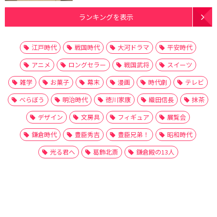
ランキングを表示
江戸時代
戦国時代
大河ドラマ
平安時代
アニメ
ロングセラー
戦国武将
スイーツ
雑学
お菓子
幕末
漫画
時代劇
テレビ
べらぼう
明治時代
徳川家康
織田信長
抹茶
デザイン
文房具
フィギュア
展覧会
鎌倉時代
豊臣秀吉
豊臣兄弟！
昭和時代
光る君へ
葛飾北斎
鎌倉殿の13人