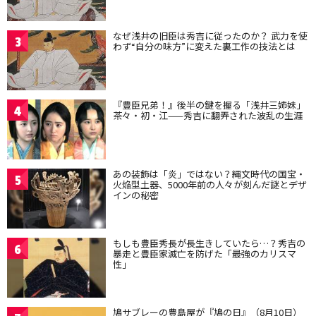
なぜ浅井の旧臣は秀吉に従ったのか？ 武力を使
3
わず“自分の味方”に変えた裏工作の技法とは
『豊臣兄弟！』後半の鍵を握る「浅井三姉妹」
4
茶々・初・江——秀吉に翻弄された波乱の生涯
あの装飾は「炎」ではない？縄文時代の国宝・
5
火焔型土器、5000年前の人々が刻んだ謎とデザ
インの秘密
もしも豊臣秀長が長生きしていたら…？秀吉の
6
暴走と豊臣家滅亡を防げた「最強のカリスマ
性」
鳩サブレーの豊島屋が『鳩の日』（8月10日）