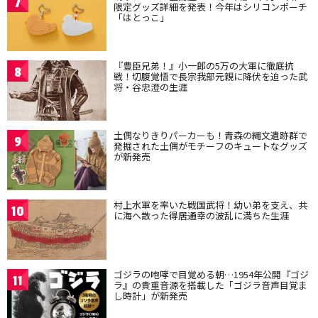
7
限定グッズ詳細を発表！今年はシリコンポーチ
「はとっこ」
『豊臣兄弟！』小一郎の5万の大軍に徹底抗
8
戦！切腹覚悟で長宗我部元親に降伏を迫った武
将・谷忠澄の生涯
土偶なりきりパーカーも！青森の縄文遺跡群で
9
発掘された土偶がモチーフのキュートなグッズ
が新発売
村上水軍を率いた戦国武将！幼い弟を支え、共
10
に海へ散った得居通幸の波乱に満ちた生涯
ゴジラの咆哮で目覚める朝…1954年公開『ゴジ
11
ラ』の貴重音源を搭載した「ゴジラ音声目覚ま
し時計」が新発売