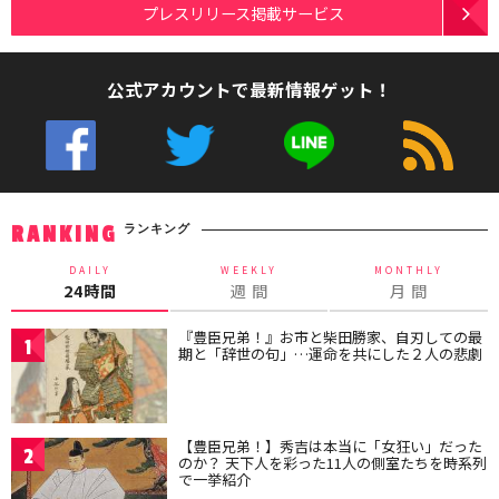
プレスリリース掲載サービス
公式アカウントで最新情報ゲット！
ランキング
RANKING
DAILY
WEEKLY
MONTHLY
24時間
週 間
月 間
『豊臣兄弟！』お市と柴田勝家、自刃しての最
1
期と「辞世の句」…運命を共にした２人の悲劇
【豊臣兄弟！】秀吉は本当に「女狂い」だった
2
のか？ 天下人を彩った11人の側室たちを時系列
で一挙紹介