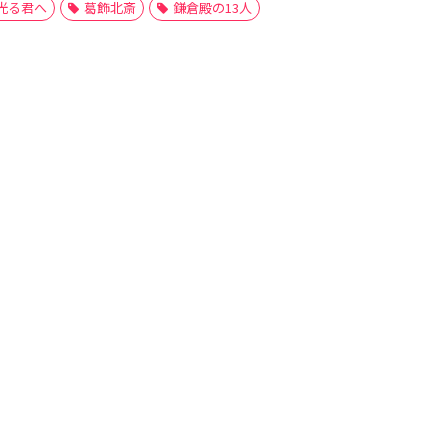
光る君へ
葛飾北斎
鎌倉殿の13人