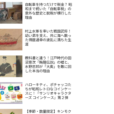
自転車を持つだけで税金？ 昭
和まで続いた「自転車税」の
意外な歴史と脱税が横行した
理由
村上水軍を率いた戦国武将！
幼い弟を支え、共に海へ散っ
た得居通幸の波乱に満ちた生
涯
教科書と違う！江戸時代の田
沼意次「賄賂伝説」の嘘と、
水野忠邦が「大奥」を敵に回
した本当の理由
ハローキティ、ポチャッコた
ちが昭和レトロなコインケー
スに！「サンリオキャラクタ
ーズ コインケース」第２弾
【季節・数量限定】キンモク