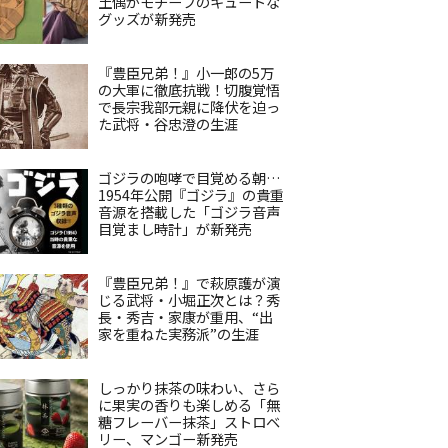
土偶がモチーフのキュートな
グッズが新発売
『豊臣兄弟！』小一郎の5万
の大軍に徹底抗戦！切腹覚悟
で長宗我部元親に降伏を迫っ
た武将・谷忠澄の生涯
ゴジラの咆哮で目覚める朝…
1954年公開『ゴジラ』の貴重
音源を搭載した「ゴジラ音声
目覚まし時計」が新発売
『豊臣兄弟！』で萩原護が演
じる武将・小堀正次とは？秀
長・秀吉・家康が重用、“出
家を重ねた実務派”の生涯
しっかり抹茶の味わい、さら
に果実の香りも楽しめる「無
糖フレーバー抹茶」ストロベ
リー、マンゴー新発売