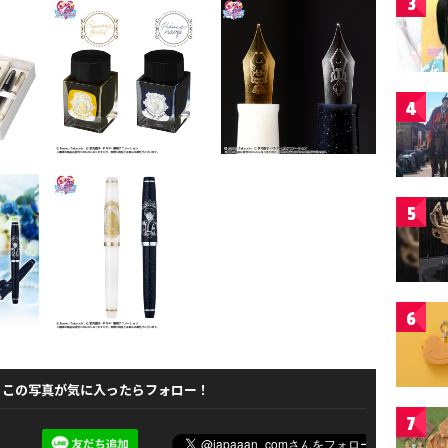
3
4
5
6
この写真が気に入ったらフォロー！
7