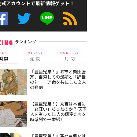
公式アカウントで最新情報ゲット！
ランキング
KING
ILY
WEEKLY
MONTHLY
4時間
週 間
月 間
『豊臣兄弟！』お市と柴田勝
家、自刃しての最期と「辞世
の句」…運命を共にした２人
の悲劇
【豊臣兄弟！】秀吉は本当に
「女狂い」だったのか？ 天下
人を彩った11人の側室たちを
時系列で一挙紹介
『豊臣兄弟！』茶々＝悪女は