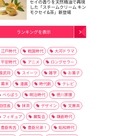
セイの香りを天然精油で再現
した「スチームクリーム キン
モクセイ&茶」新登場
ランキングを表示
江戸時代
戦国時代
大河ドラマ
平安時代
アニメ
ロングセラー
国武将
スイーツ
雑学
お菓子
幕末
漫画
時代劇
テレビ
べらぼう
明治時代
徳川家康
田信長
抹茶
デザイン
文房具
フィギュア
展覧会
鎌倉時代
豊臣秀吉
豊臣兄弟！
昭和時代