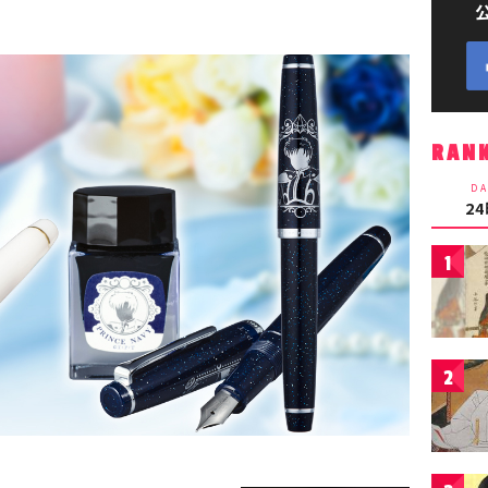
RAN
DA
2
1
2