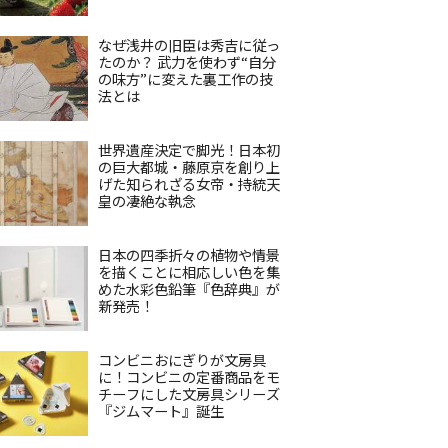
なぜ浅井の旧臣は秀吉に従っ
たのか？ 武力を使わず“自分
の味方”に変えた裏工作の技
法とは
世界遺産決定で脚光！日本初
の巨大都城・藤原京を創り上
げた知られざる女帝・持統天
皇の凄絶な執念
日本の四季折々の植物や情景
を描くことに相応しい色を集
めた水彩色鉛筆『色辞典』が
新発売！
コンビニおにぎりが文房具
に！コンビニの定番商品をモ
チーフにした文房具シリーズ
『ジムマート』誕生