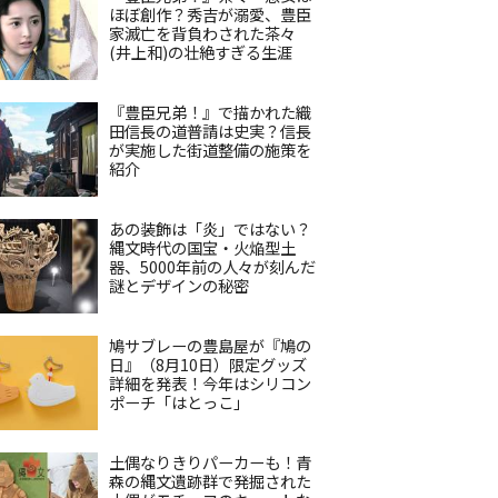
ほぼ創作？秀吉が溺愛、豊臣
家滅亡を背負わされた茶々
(井上和)の壮絶すぎる生涯
『豊臣兄弟！』で描かれた織
田信長の道普請は史実？信長
が実施した街道整備の施策を
紹介
あの装飾は「炎」ではない？
縄文時代の国宝・火焔型土
器、5000年前の人々が刻んだ
謎とデザインの秘密
鳩サブレーの豊島屋が『鳩の
日』（8月10日）限定グッズ
詳細を発表！今年はシリコン
ポーチ「はとっこ」
土偶なりきりパーカーも！青
森の縄文遺跡群で発掘された