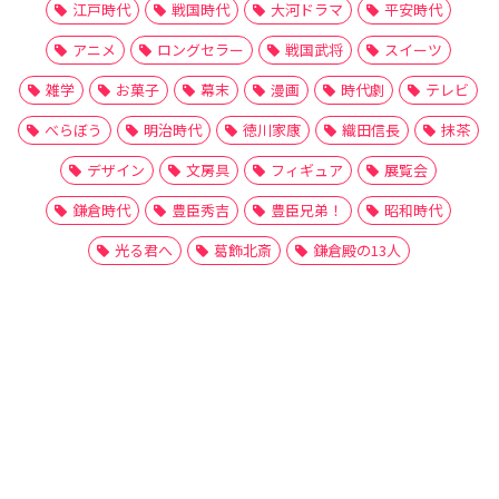
江戸時代
戦国時代
大河ドラマ
平安時代
アニメ
ロングセラー
戦国武将
スイーツ
雑学
お菓子
幕末
漫画
時代劇
テレビ
べらぼう
明治時代
徳川家康
織田信長
抹茶
デザイン
文房具
フィギュア
展覧会
鎌倉時代
豊臣秀吉
豊臣兄弟！
昭和時代
光る君へ
葛飾北斎
鎌倉殿の13人