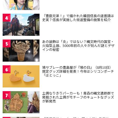
『豊臣兄弟！』で描かれた織田信長の道普請は
4
史実？信長が実施した街道整備の施策を紹介
あの装飾は「炎」ではない？縄文時代の国宝・
5
火焔型土器、5000年前の人々が刻んだ謎とデザ
インの秘密
鳩サブレーの豊島屋が『鳩の日』（8月10日）
6
限定グッズ詳細を発表！今年はシリコンポーチ
「はとっこ」
土偶なりきりパーカーも！青森の縄文遺跡群で
7
発掘された土偶がモチーフのキュートなグッズ
が新発売