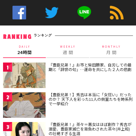
ランキング
RANKING
DAILY
WEEKLY
MONTHLY
24時間
週 間
月 間
『豊臣兄弟！』お市と柴田勝家、自刃しての最
1
期と「辞世の句」…運命を共にした２人の悲劇
【豊臣兄弟！】秀吉は本当に「女狂い」だった
2
のか？ 天下人を彩った11人の側室たちを時系列
で一挙紹介
『豊臣兄弟！』茶々＝悪女はほぼ創作？秀吉が
3
溺愛、豊臣家滅亡を背負わされた茶々(井上和)
の壮絶すぎる生涯