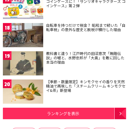
コインケースに！「サンリオキャラクターズ コ
インケース」第２弾
自転車を持つだけで税金？ 昭和まで続いた「自
18
転車税」の意外な歴史と脱税が横行した理由
教科書と違う！江戸時代の田沼意次「賄賂伝
19
説」の嘘と、水野忠邦が「大奥」を敵に回した
本当の理由
【季節・数量限定】キンモクセイの香りを天然
20
精油で再現した「スチームクリーム キンモクセ
イ&茶」新登場
ランキングを表示