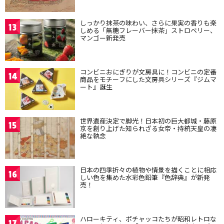
しっかり抹茶の味わい、さらに果実の香りも楽
13
しめる「無糖フレーバー抹茶」ストロベリー、
マンゴー新発売
コンビニおにぎりが文房具に！コンビニの定番
14
商品をモチーフにした文房具シリーズ『ジムマ
ート』誕生
世界遺産決定で脚光！日本初の巨大都城・藤原
15
京を創り上げた知られざる女帝・持統天皇の凄
絶な執念
日本の四季折々の植物や情景を描くことに相応
16
しい色を集めた水彩色鉛筆『色辞典』が新発
売！
ハローキティ、ポチャッコたちが昭和レトロな
17