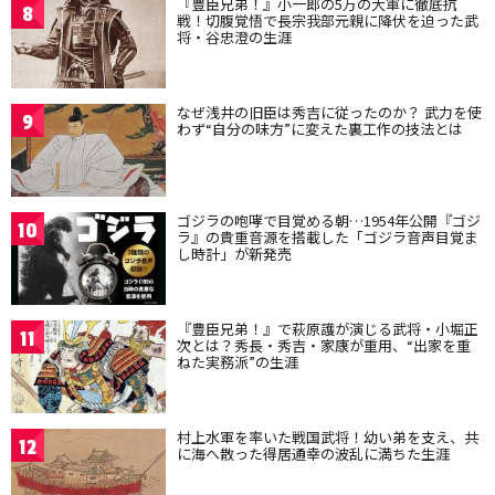
『豊臣兄弟！』小一郎の5万の大軍に徹底抗
8
戦！切腹覚悟で長宗我部元親に降伏を迫った武
将・谷忠澄の生涯
なぜ浅井の旧臣は秀吉に従ったのか？ 武力を使
9
わず“自分の味方”に変えた裏工作の技法とは
ゴジラの咆哮で目覚める朝…1954年公開『ゴジ
10
ラ』の貴重音源を搭載した「ゴジラ音声目覚ま
し時計」が新発売
『豊臣兄弟！』で萩原護が演じる武将・小堀正
11
次とは？秀長・秀吉・家康が重用、“出家を重
ねた実務派”の生涯
村上水軍を率いた戦国武将！幼い弟を支え、共
12
に海へ散った得居通幸の波乱に満ちた生涯