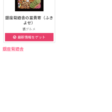
銀座菊廼舎の冨貴寄（ふき
よせ）
グルメ
最新情報をゲット
銀座菊廼舎