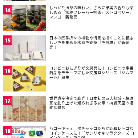
しっかり抹茶の味わい、さらに果実の香りも楽
14
しめる「無糖フレーバー抹茶」ストロベリー、
マンゴー新発売
日本の四季折々の植物や情景を描くことに相応
15
しい色を集めた水彩色鉛筆『色辞典』が新発
売！
コンビニおにぎりが文房具に！コンビニの定番
16
商品をモチーフにした文房具シリーズ『ジムマ
ート』誕生
世界遺産決定で脚光！日本初の巨大都城・藤原
17
京を創り上げた知られざる女帝・持統天皇の凄
絶な執念
ハローキティ、ポチャッコたちが昭和レトロな
18
コインケースに！「サンリオキャラクターズ コ
インケース」第２弾