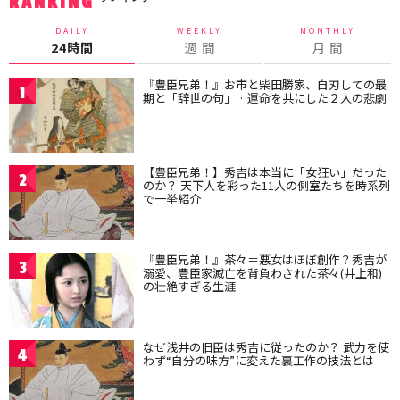
RANKING
DAILY
WEEKLY
MONTHLY
24時間
週 間
月 間
『豊臣兄弟！』お市と柴田勝家、自刃しての最
1
期と「辞世の句」…運命を共にした２人の悲劇
【豊臣兄弟！】秀吉は本当に「女狂い」だった
2
のか？ 天下人を彩った11人の側室たちを時系列
で一挙紹介
『豊臣兄弟！』茶々＝悪女はほぼ創作？秀吉が
3
溺愛、豊臣家滅亡を背負わされた茶々(井上和)
の壮絶すぎる生涯
なぜ浅井の旧臣は秀吉に従ったのか？ 武力を使
4
わず“自分の味方”に変えた裏工作の技法とは