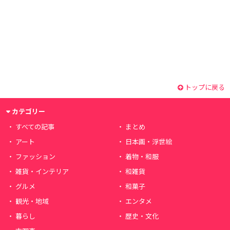
トップに戻る
カテゴリー
すべての記事
まとめ
アート
日本画・浮世絵
ファッション
着物・和服
雑貨・インテリア
和雑貨
グルメ
和菓子
観光・地域
エンタメ
暮らし
歴史・文化