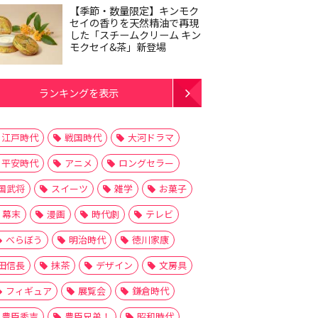
【季節・数量限定】キンモク
セイの香りを天然精油で再現
した「スチームクリーム キン
モクセイ&茶」新登場
ランキングを表示
江戸時代
戦国時代
大河ドラマ
平安時代
アニメ
ロングセラー
国武将
スイーツ
雑学
お菓子
幕末
漫画
時代劇
テレビ
べらぼう
明治時代
徳川家康
田信長
抹茶
デザイン
文房具
フィギュア
展覧会
鎌倉時代
豊臣秀吉
豊臣兄弟！
昭和時代