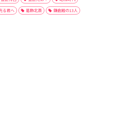
光る君へ
葛飾北斎
鎌倉殿の13人