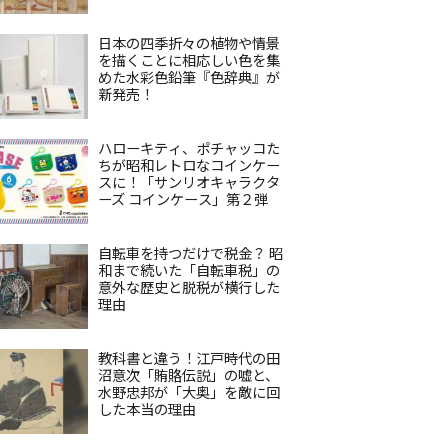
日本の四季折々の植物や情景
を描くことに相応しい色を集
めた水彩色鉛筆『色辞典』が
新発売！
ハローキティ、ポチャッコた
ちが昭和レトロなコインケー
スに！「サンリオキャラクタ
ーズ コインケース」第２弾
自転車を持つだけで税金？ 昭
和まで続いた「自転車税」の
意外な歴史と脱税が横行した
理由
教科書と違う！江戸時代の田
沼意次「賄賂伝説」の嘘と、
水野忠邦が「大奥」を敵に回
した本当の理由