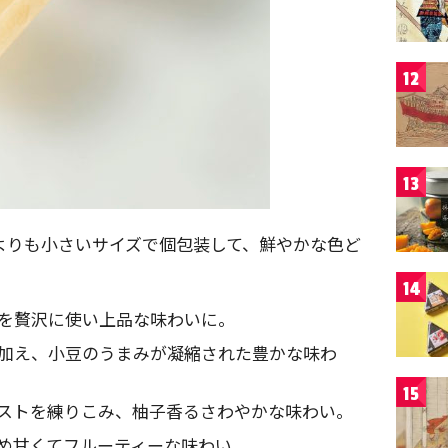
12
13
羹よりも小さいサイズで個包装して、鮮やかな色ど
14
を贅沢に使い上品な味わいに。
加え、小豆のうまみが凝縮された豊かな味わ
15
ストを練りこみ、柚子香るさわやかな味わい。
め甘くてフルーティーな味わい。