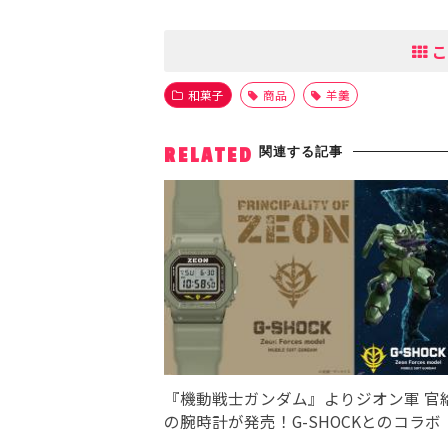
こ
和菓子
商品
羊羹
関連する記事
RELATED
『機動戦士ガンダム』よりジオン軍 官
の腕時計が発売！G-SHOCKとのコラボ