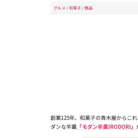
グルメ
/
和菓子
/
商品
創業125年、和菓子の青木屋からこ
ダンな羊羹
「モダン羊羹IRODORI」