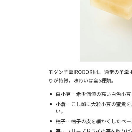
モダン羊羹IRODORIは、通常の羊
りが特徴。味わいは全5種類。
白小豆
…希少価値の高い白色小豆
小倉
…こし餡に大粒小豆の蜜煮を
い。
柚子
…柚子の皮を細かくしたペー
苺
…フリーズドライの苺を散りば