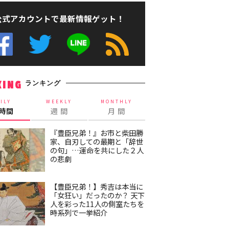
公式アカウントで最新情報ゲット！
ランキング
KING
ILY
WEEKLY
MONTHLY
4時間
週 間
月 間
『豊臣兄弟！』お市と柴田勝
家、自刃しての最期と「辞世
の句」…運命を共にした２人
の悲劇
【豊臣兄弟！】秀吉は本当に
「女狂い」だったのか？ 天下
人を彩った11人の側室たちを
時系列で一挙紹介