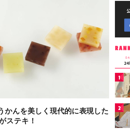
RAN
DA
2
1
2
うかんを美しく現代的に表現した
」がステキ！