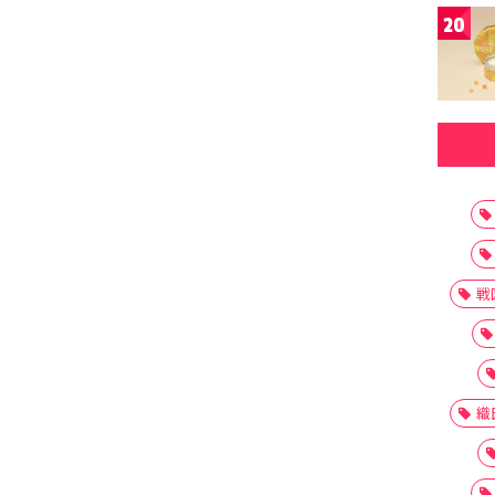
20
戦
織