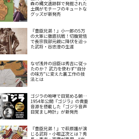
森の縄文遺跡群で発掘された
土偶がモチーフのキュートな
グッズが新発売
『豊臣兄弟！』小一郎の5万
の大軍に徹底抗戦！切腹覚悟
で長宗我部元親に降伏を迫っ
た武将・谷忠澄の生涯
なぜ浅井の旧臣は秀吉に従っ
たのか？ 武力を使わず“自分
の味方”に変えた裏工作の技
法とは
ゴジラの咆哮で目覚める朝…
1954年公開『ゴジラ』の貴重
音源を搭載した「ゴジラ音声
目覚まし時計」が新発売
『豊臣兄弟！』で萩原護が演
じる武将・小堀正次とは？秀
長・秀吉・家康が重用、“出