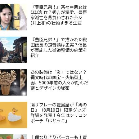
『豊臣兄弟！』茶々＝悪女は
ほぼ創作？秀吉が溺愛、豊臣
家滅亡を背負わされた茶々
(井上和)の壮絶すぎる生涯
『豊臣兄弟！』で描かれた織
田信長の道普請は史実？信長
が実施した街道整備の施策を
紹介
あの装飾は「炎」ではない？
縄文時代の国宝・火焔型土
器、5000年前の人々が刻んだ
謎とデザインの秘密
鳩サブレーの豊島屋が『鳩の
日』（8月10日）限定グッズ
詳細を発表！今年はシリコン
ポーチ「はとっこ」
土偶なりきりパーカーも！青