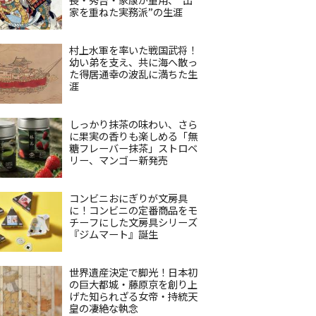
家を重ねた実務派”の生涯
村上水軍を率いた戦国武将！
幼い弟を支え、共に海へ散っ
た得居通幸の波乱に満ちた生
涯
しっかり抹茶の味わい、さら
に果実の香りも楽しめる「無
糖フレーバー抹茶」ストロベ
リー、マンゴー新発売
コンビニおにぎりが文房具
に！コンビニの定番商品をモ
チーフにした文房具シリーズ
『ジムマート』誕生
世界遺産決定で脚光！日本初
の巨大都城・藤原京を創り上
げた知られざる女帝・持統天
皇の凄絶な執念