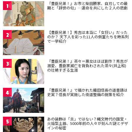
『豊臣兄弟！』お市と柴田勝家、自刃しての最
1
期と「辞世の句」…運命を共にした２人の悲劇
【豊臣兄弟！】秀吉は本当に「女狂い」だった
2
のか？ 天下人を彩った11人の側室たちを時系列
で一挙紹介
『豊臣兄弟！』茶々＝悪女はほぼ創作？秀吉が
3
溺愛、豊臣家滅亡を背負わされた茶々(井上和)
の壮絶すぎる生涯
『豊臣兄弟！』で描かれた織田信長の道普請は
4
史実？信長が実施した街道整備の施策を紹介
あの装飾は「炎」ではない？縄文時代の国宝・
5
火焔型土器、5000年前の人々が刻んだ謎とデザ
インの秘密