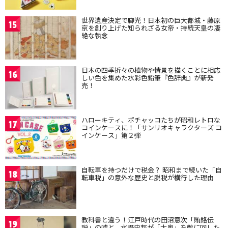
世界遺産決定で脚光！日本初の巨大都城・藤原
15
京を創り上げた知られざる女帝・持統天皇の凄
絶な執念
日本の四季折々の植物や情景を描くことに相応
16
しい色を集めた水彩色鉛筆『色辞典』が新発
売！
ハローキティ、ポチャッコたちが昭和レトロな
17
コインケースに！「サンリオキャラクターズ コ
インケース」第２弾
自転車を持つだけで税金？ 昭和まで続いた「自
18
転車税」の意外な歴史と脱税が横行した理由
教科書と違う！江戸時代の田沼意次「賄賂伝
19
説」の嘘と、水野忠邦が「大奥」を敵に回した