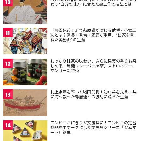
10
わず“自分の味方”に変えた裏工作の技法とは
『豊臣兄弟！』で萩原護が演じる武将・小堀正
11
次とは？秀長・秀吉・家康が重用、“出家を重
ねた実務派”の生涯
しっかり抹茶の味わい、さらに果実の香りも楽
12
しめる「無糖フレーバー抹茶」ストロベリー、
マンゴー新発売
村上水軍を率いた戦国武将！幼い弟を支え、共
13
に海へ散った得居通幸の波乱に満ちた生涯
コンビニおにぎりが文房具に！コンビニの定番
14
商品をモチーフにした文房具シリーズ『ジムマ
ート』誕生