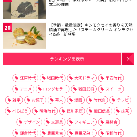
本当の理由
【季節・数量限定】キンモクセイの香りを天然
20
精油で再現した「スチームクリーム キンモクセ
イ&茶」新登場
ランキングを表示
江戸時代
戦国時代
大河ドラマ
平安時代
アニメ
ロングセラー
戦国武将
スイーツ
雑学
お菓子
幕末
漫画
時代劇
テレビ
べらぼう
明治時代
徳川家康
織田信長
抹茶
デザイン
文房具
フィギュア
展覧会
鎌倉時代
豊臣秀吉
豊臣兄弟！
昭和時代