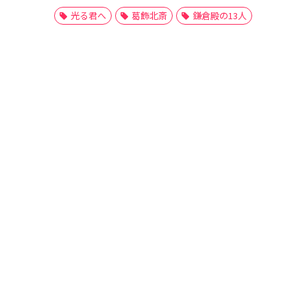
光る君へ
葛飾北斎
鎌倉殿の13人