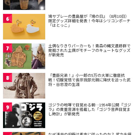
鳩サブレーの豊島屋が『鳩の日』（8月10日）
6
限定グッズ詳細を発表！今年はシリコンポーチ
「はとっこ」
土偶なりきりパーカーも！青森の縄文遺跡群で
7
発掘された土偶がモチーフのキュートなグッズ
が新発売
『豊臣兄弟！』小一郎の5万の大軍に徹底抗
8
戦！切腹覚悟で長宗我部元親に降伏を迫った武
将・谷忠澄の生涯
ゴジラの咆哮で目覚める朝…1954年公開『ゴジ
9
ラ』の貴重音源を搭載した「ゴジラ音声目覚ま
し時計」が新発売
なぜ浅井の旧臣は秀吉に従ったのか？ 武力を使