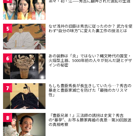
茶々・初・江——秀吉に翻弄された波乱の生涯
なぜ浅井の旧臣は秀吉に従ったのか？ 武力を使
5
わず“自分の味方”に変えた裏工作の技法とは
あの装飾は「炎」ではない？縄文時代の国宝・
6
火焔型土器、5000年前の人々が刻んだ謎とデザ
インの秘密
もしも豊臣秀長が長生きしていたら…？秀吉の
7
暴走と豊臣家滅亡を防げた「最強のカリスマ
性」
『豊臣兄弟！』三法師の誘拐は史実？秀吉
8
の“暴挙”、お市＆勝家再婚の真意…第30回放送
の真相考察