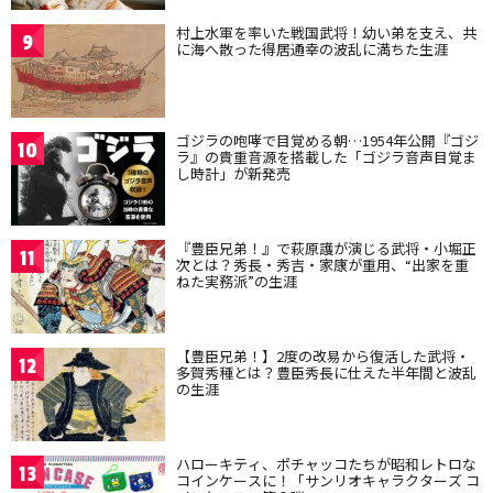
村上水軍を率いた戦国武将！幼い弟を支え、共
9
に海へ散った得居通幸の波乱に満ちた生涯
ゴジラの咆哮で目覚める朝…1954年公開『ゴジ
10
ラ』の貴重音源を搭載した「ゴジラ音声目覚ま
し時計」が新発売
『豊臣兄弟！』で萩原護が演じる武将・小堀正
11
次とは？秀長・秀吉・家康が重用、“出家を重
ねた実務派”の生涯
【豊臣兄弟！】2度の改易から復活した武将・
12
多賀秀種とは？豊臣秀長に仕えた半年間と波乱
の生涯
ハローキティ、ポチャッコたちが昭和レトロな
13
コインケースに！「サンリオキャラクターズ コ