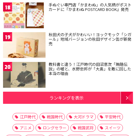
手ぬぐい専門店「かまわぬ」の人気柄がポスト
18
カードに『かまわぬ POSTCARD BOOK』発売
秋田犬の子犬がかわいい！ヨックモック「シガ
19
ール」地域バージョンの秋田デザイン缶が新発
売
教科書と違う！江戸時代の田沼意次「賄賂伝
20
説」の嘘と、水野忠邦が「大奥」を敵に回した
本当の理由
ランキングを表示
江戸時代
戦国時代
大河ドラマ
平安時代
アニメ
ロングセラー
戦国武将
スイーツ