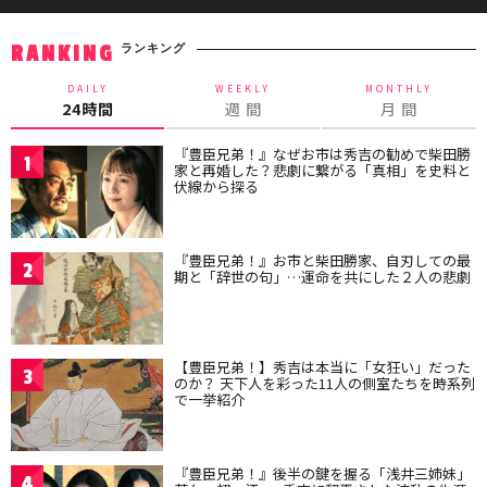
ランキング
RANKING
DAILY
WEEKLY
MONTHLY
24時間
週 間
月 間
『豊臣兄弟！』なぜお市は秀吉の勧めで柴田勝
1
家と再婚した？悲劇に繋がる「真相」を史料と
伏線から探る
『豊臣兄弟！』お市と柴田勝家、自刃しての最
2
期と「辞世の句」…運命を共にした２人の悲劇
【豊臣兄弟！】秀吉は本当に「女狂い」だった
3
のか？ 天下人を彩った11人の側室たちを時系列
で一挙紹介
『豊臣兄弟！』後半の鍵を握る「浅井三姉妹」
4