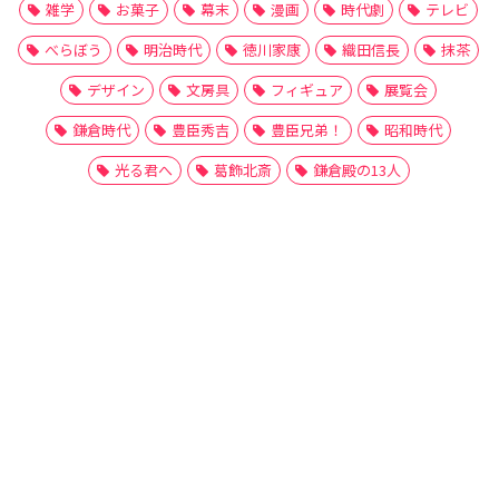
雑学
お菓子
幕末
漫画
時代劇
テレビ
べらぼう
明治時代
徳川家康
織田信長
抹茶
デザイン
文房具
フィギュア
展覧会
鎌倉時代
豊臣秀吉
豊臣兄弟！
昭和時代
光る君へ
葛飾北斎
鎌倉殿の13人