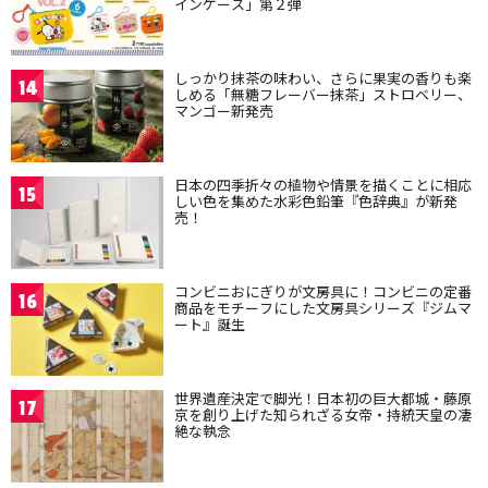
インケース」第２弾
しっかり抹茶の味わい、さらに果実の香りも楽
14
しめる「無糖フレーバー抹茶」ストロベリー、
マンゴー新発売
日本の四季折々の植物や情景を描くことに相応
15
しい色を集めた水彩色鉛筆『色辞典』が新発
売！
コンビニおにぎりが文房具に！コンビニの定番
16
商品をモチーフにした文房具シリーズ『ジムマ
ート』誕生
世界遺産決定で脚光！日本初の巨大都城・藤原
17
京を創り上げた知られざる女帝・持統天皇の凄
絶な執念