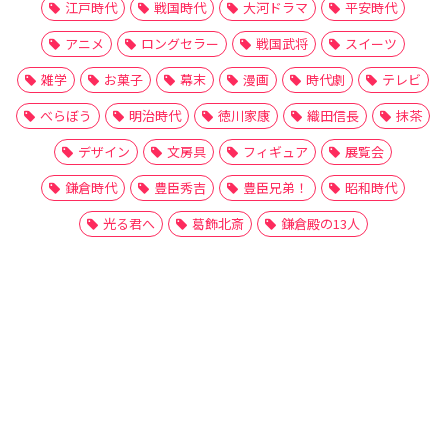
江戸時代
戦国時代
大河ドラマ
平安時代
アニメ
ロングセラー
戦国武将
スイーツ
雑学
お菓子
幕末
漫画
時代劇
テレビ
べらぼう
明治時代
徳川家康
織田信長
抹茶
デザイン
文房具
フィギュア
展覧会
鎌倉時代
豊臣秀吉
豊臣兄弟！
昭和時代
光る君へ
葛飾北斎
鎌倉殿の13人