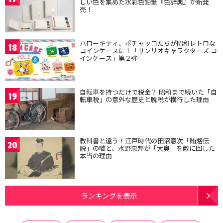
しい色を集めた水彩色鉛筆『色辞典』が新発
売！
ハローキティ、ポチャッコたちが昭和レトロな
18
コインケースに！「サンリオキャラクターズ コ
インケース」第２弾
自転車を持つだけで税金？ 昭和まで続いた「自
19
転車税」の意外な歴史と脱税が横行した理由
教科書と違う！江戸時代の田沼意次「賄賂伝
20
説」の嘘と、水野忠邦が「大奥」を敵に回した
本当の理由
ランキングを表示