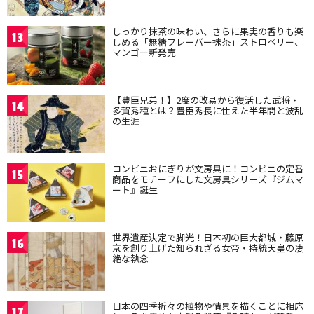
しっかり抹茶の味わい、さらに果実の香りも楽
13
しめる「無糖フレーバー抹茶」ストロベリー、
マンゴー新発売
【豊臣兄弟！】2度の改易から復活した武将・
14
多賀秀種とは？豊臣秀長に仕えた半年間と波乱
の生涯
コンビニおにぎりが文房具に！コンビニの定番
15
商品をモチーフにした文房具シリーズ『ジムマ
ート』誕生
世界遺産決定で脚光！日本初の巨大都城・藤原
16
京を創り上げた知られざる女帝・持統天皇の凄
絶な執念
日本の四季折々の植物や情景を描くことに相応
17