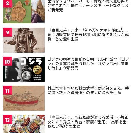
土偶なりきりパーカーも！青森の縄文遺跡群で
8
発掘された土偶がモチーフのキュートなグッズ
が新発売
『豊臣兄弟！』小一郎の5万の大軍に徹底抗
9
戦！切腹覚悟で長宗我部元親に降伏を迫った武
将・谷忠澄の生涯
ゴジラの咆哮で目覚める朝…1954年公開『ゴジ
10
ラ』の貴重音源を搭載した「ゴジラ音声目覚ま
し時計」が新発売
村上水軍を率いた戦国武将！幼い弟を支え、共
11
に海へ散った得居通幸の波乱に満ちた生涯
『豊臣兄弟！』で萩原護が演じる武将・小堀正
12
次とは？秀長・秀吉・家康が重用、“出家を重
ねた実務派”の生涯