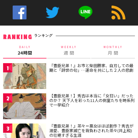
ランキング
RANKING
DAILY
WEEKLY
MONTHLY
24時間
週 間
月 間
『豊臣兄弟！』お市と柴田勝家、自刃しての最
1
期と「辞世の句」…運命を共にした２人の悲劇
【豊臣兄弟！】秀吉は本当に「女狂い」だった
2
のか？ 天下人を彩った11人の側室たちを時系列
で一挙紹介
『豊臣兄弟！』茶々＝悪女はほぼ創作？秀吉が
3
溺愛、豊臣家滅亡を背負わされた茶々(井上和)
の壮絶すぎる生涯