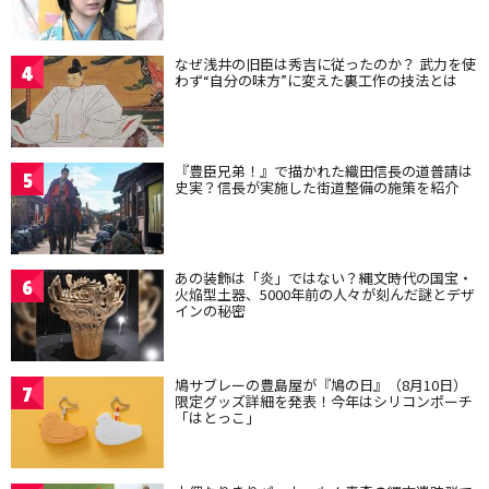
なぜ浅井の旧臣は秀吉に従ったのか？ 武力を使
4
わず“自分の味方”に変えた裏工作の技法とは
『豊臣兄弟！』で描かれた織田信長の道普請は
5
史実？信長が実施した街道整備の施策を紹介
あの装飾は「炎」ではない？縄文時代の国宝・
6
火焔型土器、5000年前の人々が刻んだ謎とデザ
インの秘密
鳩サブレーの豊島屋が『鳩の日』（8月10日）
7
限定グッズ詳細を発表！今年はシリコンポーチ
「はとっこ」