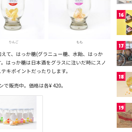
16
りんご
もも
17
えて、はっか糖(グラニュー糖、水飴、はっか
ます。はっか糖は日本酒をグラスに注いだ時にスノ
ステキポイントだったりします。
18
ンで販売中。価格は各¥ 420。
19