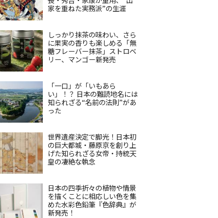
家を重ねた実務派”の生涯
しっかり抹茶の味わい、さら
に果実の香りも楽しめる「無
糖フレーバー抹茶」ストロベ
リー、マンゴー新発売
「一口」が「いもあら
い」！？ 日本の難読地名には
知られざる“名前の法則”があ
った
世界遺産決定で脚光！日本初
の巨大都城・藤原京を創り上
げた知られざる女帝・持統天
皇の凄絶な執念
日本の四季折々の植物や情景
を描くことに相応しい色を集
めた水彩色鉛筆『色辞典』が
新発売！