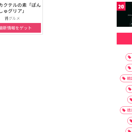
カクテルの素「ぽん
20
しゅグリア」
グルメ
最新情報をゲット
戦
徳