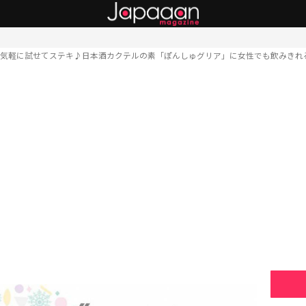
気軽に試せてステキ♪日本酒カクテルの素「ぽんしゅグリア」に女性でも飲みきれ