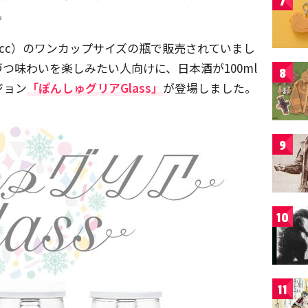
7
。
0cc）のワンカップサイズの瓶で販売されていまし
つ味わいを楽しみたい人向けに、日本酒が100ml
8
ジョン
「ぽんしゅグリアGlass」
が登場しました。
9
10
11