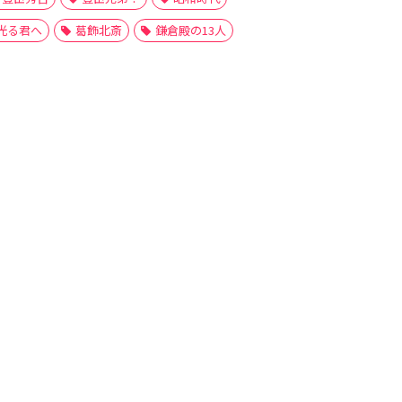
光る君へ
葛飾北斎
鎌倉殿の13人