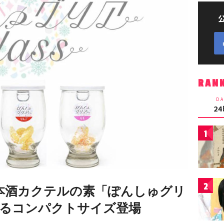
RAN
DA
2
1
2
本酒カクテルの素「ぽんしゅグリ
るコンパクトサイズ登場