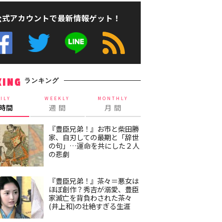
公式アカウントで最新情報ゲット！
ランキング
KING
ILY
WEEKLY
MONTHLY
4時間
週 間
月 間
『豊臣兄弟！』お市と柴田勝
家、自刃しての最期と「辞世
の句」…運命を共にした２人
の悲劇
『豊臣兄弟！』茶々＝悪女は
ほぼ創作？秀吉が溺愛、豊臣
家滅亡を背負わされた茶々
(井上和)の壮絶すぎる生涯