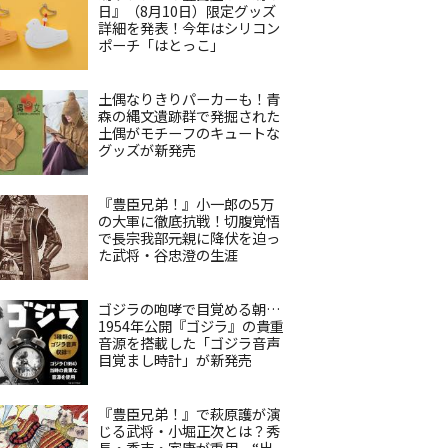
日』（8月10日）限定グッズ
詳細を発表！今年はシリコン
ポーチ「はとっこ」
土偶なりきりパーカーも！青
森の縄文遺跡群で発掘された
土偶がモチーフのキュートな
グッズが新発売
『豊臣兄弟！』小一郎の5万
の大軍に徹底抗戦！切腹覚悟
で長宗我部元親に降伏を迫っ
た武将・谷忠澄の生涯
ゴジラの咆哮で目覚める朝…
1954年公開『ゴジラ』の貴重
音源を搭載した「ゴジラ音声
目覚まし時計」が新発売
『豊臣兄弟！』で萩原護が演
じる武将・小堀正次とは？秀
長・秀吉・家康が重用、“出