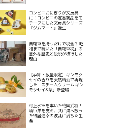
コンビニおにぎりが文房具
に！コンビニの定番商品をモ
チーフにした文房具シリーズ
『ジムマート』誕生
自転車を持つだけで税金？ 昭
和まで続いた「自転車税」の
意外な歴史と脱税が横行した
理由
【季節・数量限定】キンモク
セイの香りを天然精油で再現
した「スチームクリーム キン
モクセイ&茶」新登場
村上水軍を率いた戦国武将！
幼い弟を支え、共に海へ散っ
た得居通幸の波乱に満ちた生
涯