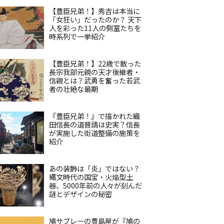
【豊臣兄弟！】秀吉は本当に
「女狂い」だったのか？ 天下
人を彩った11人の側室たちを
時系列で一挙紹介
【豊臣兄弟！】22歳で散った
長宗我部元親の天才後継者・
信親とは？武勇を奮った若武
者の壮絶な最期
『豊臣兄弟！』で描かれた織
田信長の道普請は史実？信長
が実施した街道整備の施策を
紹介
あの装飾は「炎」ではない？
縄文時代の国宝・火焔型土
器、5000年前の人々が刻んだ
謎とデザインの秘密
鳩サブレーの豊島屋が『鳩の