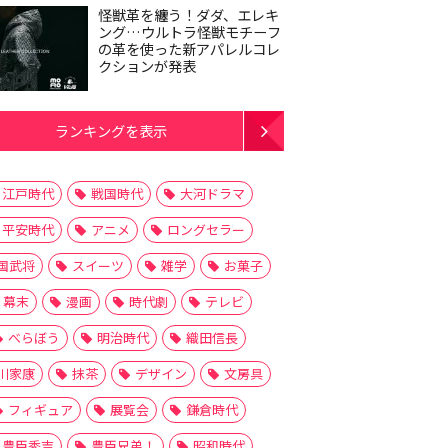
怪獣革を纏う！ダダ、エレキ
ング…ウルトラ怪獣モチーフ
の革を使った新アパレルコレ
クションが発表
ランキングを表示
江戸時代
戦国時代
大河ドラマ
平安時代
アニメ
ロングセラー
国武将
スイーツ
雑学
お菓子
幕末
漫画
時代劇
テレビ
べらぼう
明治時代
織田信長
川家康
抹茶
デザイン
文房具
フィギュア
展覧会
鎌倉時代
豊臣秀吉
豊臣兄弟！
昭和時代