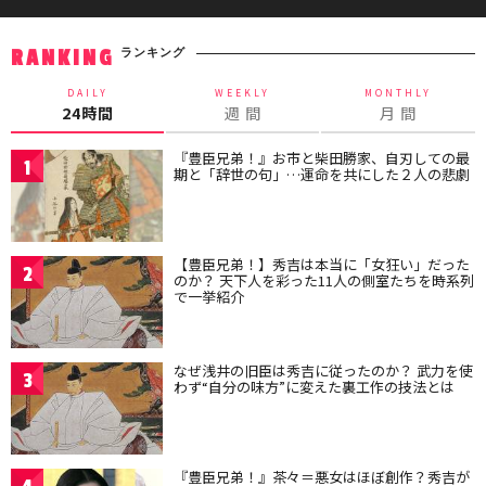
ランキング
RANKING
DAILY
WEEKLY
MONTHLY
24時間
週 間
月 間
『豊臣兄弟！』お市と柴田勝家、自刃しての最
1
期と「辞世の句」…運命を共にした２人の悲劇
【豊臣兄弟！】秀吉は本当に「女狂い」だった
2
のか？ 天下人を彩った11人の側室たちを時系列
で一挙紹介
なぜ浅井の旧臣は秀吉に従ったのか？ 武力を使
3
わず“自分の味方”に変えた裏工作の技法とは
『豊臣兄弟！』茶々＝悪女はほぼ創作？秀吉が