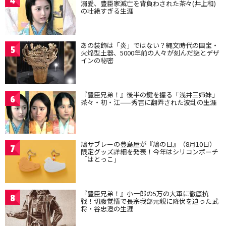
4
溺愛、豊臣家滅亡を背負わされた茶々(井上和)
の壮絶すぎる生涯
あの装飾は「炎」ではない？縄文時代の国宝・
5
火焔型土器、5000年前の人々が刻んだ謎とデザ
インの秘密
『豊臣兄弟！』後半の鍵を握る「浅井三姉妹」
6
茶々・初・江——秀吉に翻弄された波乱の生涯
鳩サブレーの豊島屋が『鳩の日』（8月10日）
7
限定グッズ詳細を発表！今年はシリコンポーチ
「はとっこ」
『豊臣兄弟！』小一郎の5万の大軍に徹底抗
8
戦！切腹覚悟で長宗我部元親に降伏を迫った武
将・谷忠澄の生涯