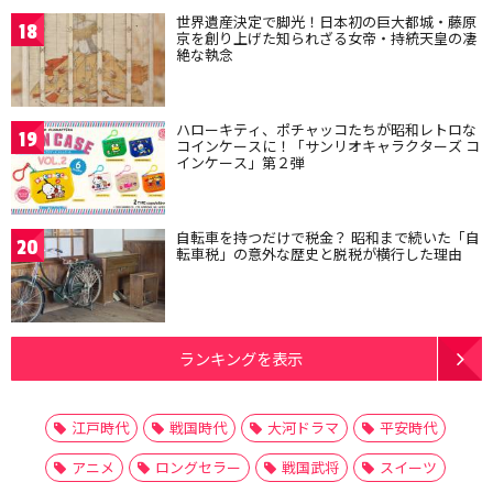
世界遺産決定で脚光！日本初の巨大都城・藤原
18
京を創り上げた知られざる女帝・持統天皇の凄
絶な執念
ハローキティ、ポチャッコたちが昭和レトロな
19
コインケースに！「サンリオキャラクターズ コ
インケース」第２弾
自転車を持つだけで税金？ 昭和まで続いた「自
20
転車税」の意外な歴史と脱税が横行した理由
ランキングを表示
江戸時代
戦国時代
大河ドラマ
平安時代
アニメ
ロングセラー
戦国武将
スイーツ