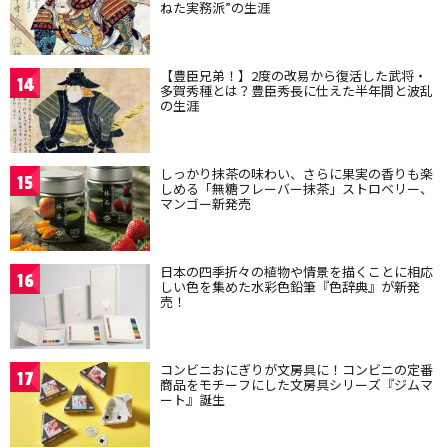
ねた実務派”の生涯
【豊臣兄弟！】2度の改易から復活した武将・
14
多賀秀種とは？豊臣秀長に仕えた半年間と波乱
の生涯
しっかり抹茶の味わい、さらに果実の香りも楽
15
しめる「無糖フレーバー抹茶」ストロベリー、
マンゴー新発売
日本の四季折々の植物や情景を描くことに相応
16
しい色を集めた水彩色鉛筆『色辞典』が新発
売！
コンビニおにぎりが文房具に！コンビニの定番
17
商品をモチーフにした文房具シリーズ『ジムマ
ート』誕生