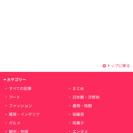
トップに戻る
カテゴリー
すべての記事
まとめ
アート
日本画・浮世絵
ファッション
着物・和服
雑貨・インテリア
和雑貨
グルメ
和菓子
観光・地域
エンタメ