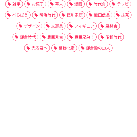
雑学
お菓子
幕末
漫画
時代劇
テレビ
べらぼう
明治時代
徳川家康
織田信長
抹茶
デザイン
文房具
フィギュア
展覧会
鎌倉時代
豊臣秀吉
豊臣兄弟！
昭和時代
光る君へ
葛飾北斎
鎌倉殿の13人