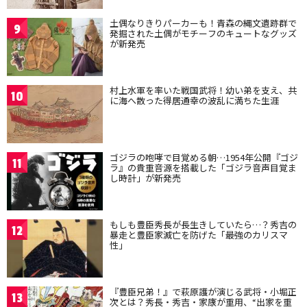
土偶なりきりパーカーも！青森の縄文遺跡群で
9
発掘された土偶がモチーフのキュートなグッズ
が新発売
村上水軍を率いた戦国武将！幼い弟を支え、共
10
に海へ散った得居通幸の波乱に満ちた生涯
ゴジラの咆哮で目覚める朝…1954年公開『ゴジ
11
ラ』の貴重音源を搭載した「ゴジラ音声目覚ま
し時計」が新発売
もしも豊臣秀長が長生きしていたら…？秀吉の
12
暴走と豊臣家滅亡を防げた「最強のカリスマ
性」
『豊臣兄弟！』で萩原護が演じる武将・小堀正
13
次とは？秀長・秀吉・家康が重用、“出家を重