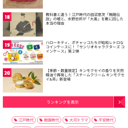
教科書と違う！江戸時代の田沼意次「賄賂伝
18
説」の嘘と、水野忠邦が「大奥」を敵に回した
本当の理由
ハローキティ、ポチャッコたちが昭和レトロな
19
コインケースに！「サンリオキャラクターズ コ
インケース」第２弾
【季節・数量限定】キンモクセイの香りを天然
20
精油で再現した「スチームクリーム キンモクセ
イ&茶」新登場
ランキングを表示
江戸時代
戦国時代
大河ドラマ
平安時代