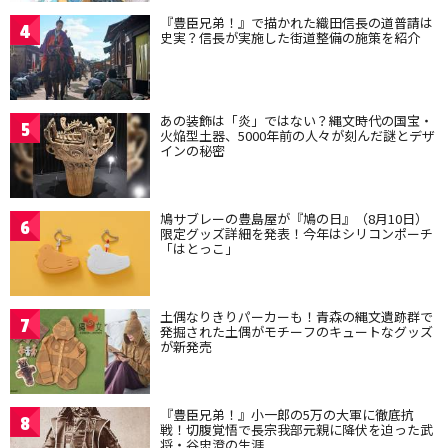
『豊臣兄弟！』で描かれた織田信長の道普請は
4
史実？信長が実施した街道整備の施策を紹介
あの装飾は「炎」ではない？縄文時代の国宝・
5
火焔型土器、5000年前の人々が刻んだ謎とデザ
インの秘密
鳩サブレーの豊島屋が『鳩の日』（8月10日）
6
限定グッズ詳細を発表！今年はシリコンポーチ
「はとっこ」
土偶なりきりパーカーも！青森の縄文遺跡群で
7
発掘された土偶がモチーフのキュートなグッズ
が新発売
『豊臣兄弟！』小一郎の5万の大軍に徹底抗
8
戦！切腹覚悟で長宗我部元親に降伏を迫った武
将・谷忠澄の生涯