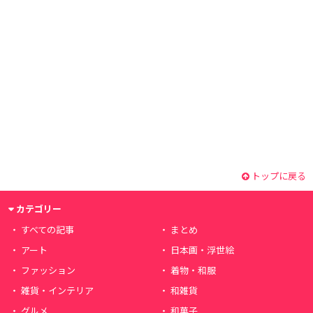
トップに戻る
カテゴリー
すべての記事
まとめ
アート
日本画・浮世絵
ファッション
着物・和服
雑貨・インテリア
和雑貨
グルメ
和菓子