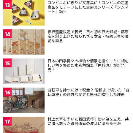
コンビニおにぎりが文房具に！コンビニの定番
13
商品をモチーフにした文房具シリーズ『ジムマ
ート』誕生
世界遺産決定で脚光！日本初の巨大都城・藤原
14
京を創り上げた知られざる女帝・持統天皇の凄
絶な執念
日本の四季折々の植物や情景を描くことに相応
15
しい色を集めた水彩色鉛筆『色辞典』が新発
売！
自転車を持つだけで税金？ 昭和まで続いた「自
16
転車税」の意外な歴史と脱税が横行した理由
村上水軍を率いた戦国武将！幼い弟を支え、共
17
に海へ散った得居通幸の波乱に満ちた生涯