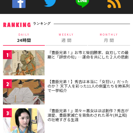
ランキング
RANKING
DAILY
WEEKLY
MONTHLY
24時間
週 間
月 間
『豊臣兄弟！』お市と柴田勝家、自刃しての最
1
期と「辞世の句」…運命を共にした２人の悲劇
【豊臣兄弟！】秀吉は本当に「女狂い」だった
2
のか？ 天下人を彩った11人の側室たちを時系列
で一挙紹介
『豊臣兄弟！』茶々＝悪女はほぼ創作？秀吉が
3
溺愛、豊臣家滅亡を背負わされた茶々(井上和)
の壮絶すぎる生涯