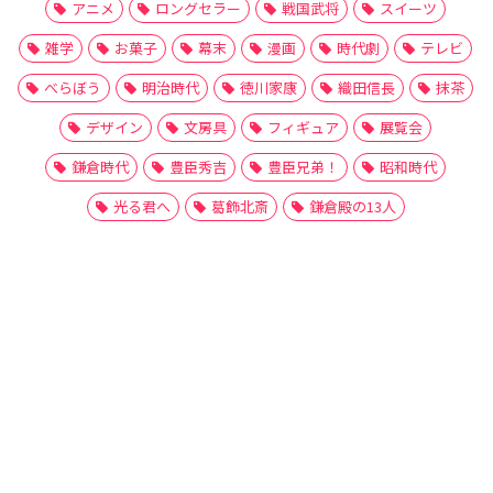
アニメ
ロングセラー
戦国武将
スイーツ
雑学
お菓子
幕末
漫画
時代劇
テレビ
べらぼう
明治時代
徳川家康
織田信長
抹茶
デザイン
文房具
フィギュア
展覧会
鎌倉時代
豊臣秀吉
豊臣兄弟！
昭和時代
光る君へ
葛飾北斎
鎌倉殿の13人