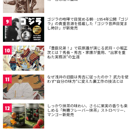
ゴジラの咆哮で目覚める朝…1954年公開『ゴジ
9
ラ』の貴重音源を搭載した「ゴジラ音声目覚ま
し時計」が新発売
『豊臣兄弟！』で萩原護が演じる武将・小堀正
10
次とは？秀長・秀吉・家康が重用、“出家を重
ねた実務派”の生涯
なぜ浅井の旧臣は秀吉に従ったのか？ 武力を使
11
わず“自分の味方”に変えた裏工作の技法とは
しっかり抹茶の味わい、さらに果実の香りも楽
12
しめる「無糖フレーバー抹茶」ストロベリー、
マンゴー新発売