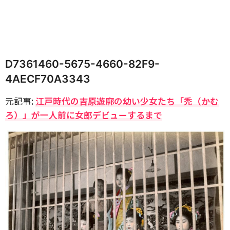
D7361460-5675-4660-82F9-
4AECF70A3343
元記事:
江戸時代の吉原遊廓の幼い少女たち「禿（かむ
ろ）」が一人前に女郎デビューするまで