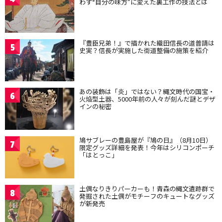
わず“自分の味方”に変えた裏工作の技法とは
『豊臣兄弟！』で描かれた織田信長の道普請は
5
史実？信長が実施した街道整備の施策を紹介
あの装飾は「炎」ではない？縄文時代の国宝・
6
火焔型土器、5000年前の人々が刻んだ謎とデザ
インの秘密
鳩サブレーの豊島屋が『鳩の日』（8月10日）
7
限定グッズ詳細を発表！今年はシリコンポーチ
「はとっこ」
土偶なりきりパーカーも！青森の縄文遺跡群で
8
発掘された土偶がモチーフのキュートなグッズ
が新発売