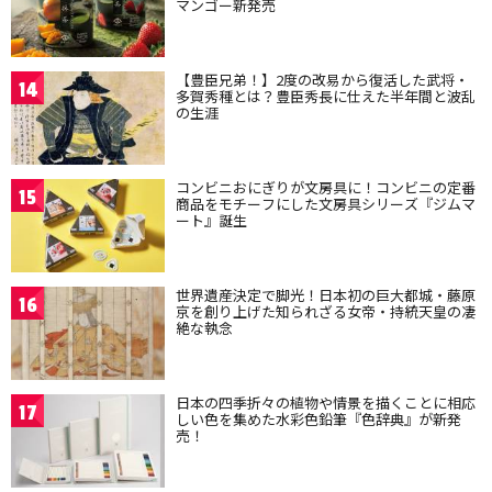
マンゴー新発売
【豊臣兄弟！】2度の改易から復活した武将・
14
多賀秀種とは？豊臣秀長に仕えた半年間と波乱
の生涯
コンビニおにぎりが文房具に！コンビニの定番
15
商品をモチーフにした文房具シリーズ『ジムマ
ート』誕生
世界遺産決定で脚光！日本初の巨大都城・藤原
16
京を創り上げた知られざる女帝・持統天皇の凄
絶な執念
日本の四季折々の植物や情景を描くことに相応
17
しい色を集めた水彩色鉛筆『色辞典』が新発
売！