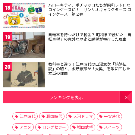
ハローキティ、ポチャッコたちが昭和レトロな
18
コインケースに！「サンリオキャラクターズ コ
インケース」第２弾
自転車を持つだけで税金？ 昭和まで続いた「自
19
転車税」の意外な歴史と脱税が横行した理由
教科書と違う！江戸時代の田沼意次「賄賂伝
20
説」の嘘と、水野忠邦が「大奥」を敵に回した
本当の理由
ランキングを表示
江戸時代
戦国時代
大河ドラマ
平安時代
アニメ
ロングセラー
戦国武将
スイーツ