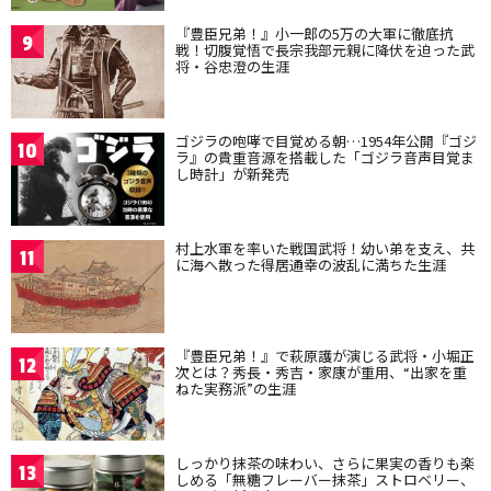
『豊臣兄弟！』小一郎の5万の大軍に徹底抗
9
戦！切腹覚悟で長宗我部元親に降伏を迫った武
将・谷忠澄の生涯
ゴジラの咆哮で目覚める朝…1954年公開『ゴジ
10
ラ』の貴重音源を搭載した「ゴジラ音声目覚ま
し時計」が新発売
村上水軍を率いた戦国武将！幼い弟を支え、共
11
に海へ散った得居通幸の波乱に満ちた生涯
『豊臣兄弟！』で萩原護が演じる武将・小堀正
12
次とは？秀長・秀吉・家康が重用、“出家を重
ねた実務派”の生涯
しっかり抹茶の味わい、さらに果実の香りも楽
13
しめる「無糖フレーバー抹茶」ストロベリー、