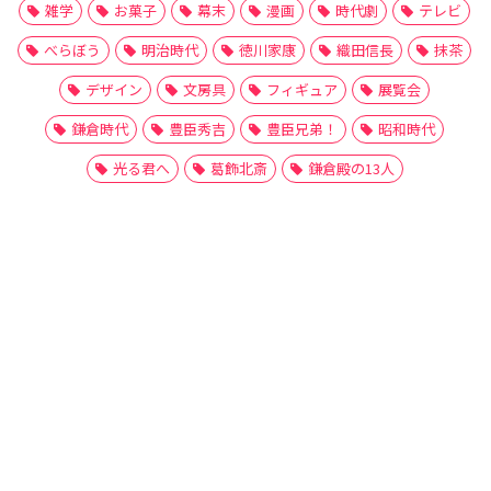
雑学
お菓子
幕末
漫画
時代劇
テレビ
べらぼう
明治時代
徳川家康
織田信長
抹茶
デザイン
文房具
フィギュア
展覧会
鎌倉時代
豊臣秀吉
豊臣兄弟！
昭和時代
光る君へ
葛飾北斎
鎌倉殿の13人