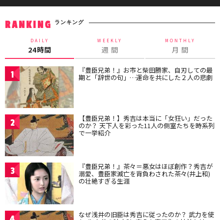
ランキング
RANKING
DAILY
WEEKLY
MONTHLY
24時間
週 間
月 間
『豊臣兄弟！』お市と柴田勝家、自刃しての最
1
期と「辞世の句」…運命を共にした２人の悲劇
【豊臣兄弟！】秀吉は本当に「女狂い」だった
2
のか？ 天下人を彩った11人の側室たちを時系列
で一挙紹介
『豊臣兄弟！』茶々＝悪女はほぼ創作？秀吉が
3
溺愛、豊臣家滅亡を背負わされた茶々(井上和)
の壮絶すぎる生涯
なぜ浅井の旧臣は秀吉に従ったのか？ 武力を使
4