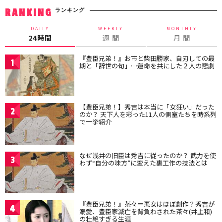
ランキング
RANKING
DAILY
WEEKLY
MONTHLY
24時間
週 間
月 間
『豊臣兄弟！』お市と柴田勝家、自刃しての最
1
期と「辞世の句」…運命を共にした２人の悲劇
【豊臣兄弟！】秀吉は本当に「女狂い」だった
2
のか？ 天下人を彩った11人の側室たちを時系列
で一挙紹介
なぜ浅井の旧臣は秀吉に従ったのか？ 武力を使
3
わず“自分の味方”に変えた裏工作の技法とは
『豊臣兄弟！』茶々＝悪女はほぼ創作？秀吉が
4
溺愛、豊臣家滅亡を背負わされた茶々(井上和)
の壮絶すぎる生涯