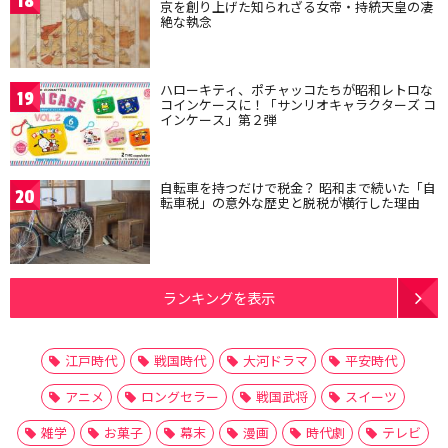
18
京を創り上げた知られざる女帝・持統天皇の凄
絶な執念
ハローキティ、ポチャッコたちが昭和レトロな
19
コインケースに！「サンリオキャラクターズ コ
インケース」第２弾
自転車を持つだけで税金？ 昭和まで続いた「自
20
転車税」の意外な歴史と脱税が横行した理由
ランキングを表示
江戸時代
戦国時代
大河ドラマ
平安時代
アニメ
ロングセラー
戦国武将
スイーツ
雑学
お菓子
幕末
漫画
時代劇
テレビ