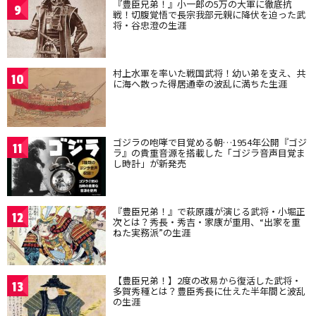
『豊臣兄弟！』小一郎の5万の大軍に徹底抗
9
戦！切腹覚悟で長宗我部元親に降伏を迫った武
将・谷忠澄の生涯
村上水軍を率いた戦国武将！幼い弟を支え、共
10
に海へ散った得居通幸の波乱に満ちた生涯
ゴジラの咆哮で目覚める朝…1954年公開『ゴジ
11
ラ』の貴重音源を搭載した「ゴジラ音声目覚ま
し時計」が新発売
『豊臣兄弟！』で萩原護が演じる武将・小堀正
12
次とは？秀長・秀吉・家康が重用、“出家を重
ねた実務派”の生涯
【豊臣兄弟！】2度の改易から復活した武将・
13
多賀秀種とは？豊臣秀長に仕えた半年間と波乱
の生涯