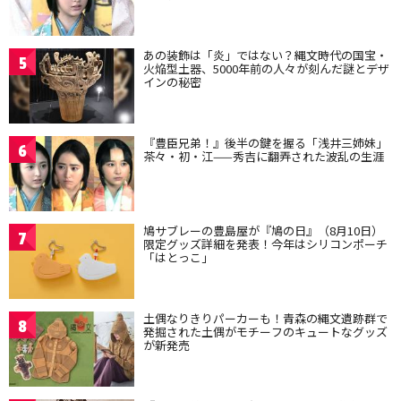
あの装飾は「炎」ではない？縄文時代の国宝・
5
火焔型土器、5000年前の人々が刻んだ謎とデザ
インの秘密
『豊臣兄弟！』後半の鍵を握る「浅井三姉妹」
6
茶々・初・江——秀吉に翻弄された波乱の生涯
鳩サブレーの豊島屋が『鳩の日』（8月10日）
7
限定グッズ詳細を発表！今年はシリコンポーチ
「はとっこ」
土偶なりきりパーカーも！青森の縄文遺跡群で
8
発掘された土偶がモチーフのキュートなグッズ
が新発売