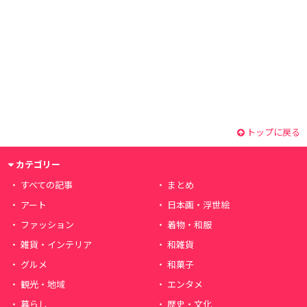
トップに戻る
カテゴリー
すべての記事
まとめ
アート
日本画・浮世絵
ファッション
着物・和服
雑貨・インテリア
和雑貨
グルメ
和菓子
観光・地域
エンタメ
暮らし
歴史・文化