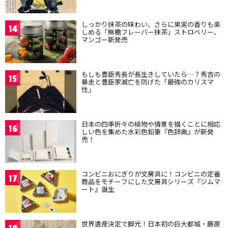
しっかり抹茶の味わい、さらに果実の香りも楽
14
しめる「無糖フレーバー抹茶」ストロベリー、
マンゴー新発売
もしも豊臣秀長が長生きしていたら…？秀吉の
15
暴走と豊臣家滅亡を防げた「最強のカリスマ
性」
日本の四季折々の植物や情景を描くことに相応
16
しい色を集めた水彩色鉛筆『色辞典』が新発
売！
コンビニおにぎりが文房具に！コンビニの定番
17
商品をモチーフにした文房具シリーズ『ジムマ
ート』誕生
世界遺産決定で脚光！日本初の巨大都城・藤原