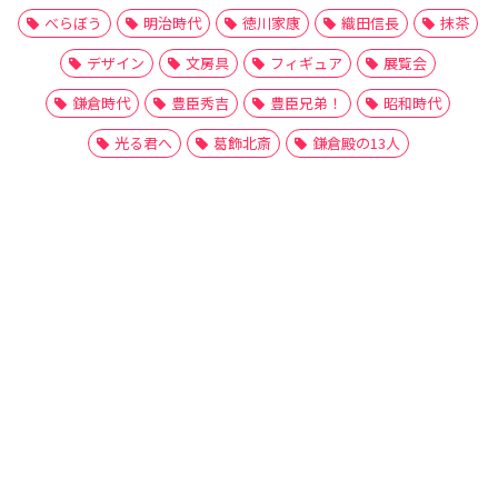
べらぼう
明治時代
徳川家康
織田信長
抹茶
デザイン
文房具
フィギュア
展覧会
鎌倉時代
豊臣秀吉
豊臣兄弟！
昭和時代
光る君へ
葛飾北斎
鎌倉殿の13人