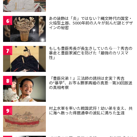
あの装飾は「炎」ではない？縄文時代の国宝・
6
火焔型土器、5000年前の人々が刻んだ謎とデザ
インの秘密
もしも豊臣秀長が長生きしていたら…？秀吉の
7
暴走と豊臣家滅亡を防げた「最強のカリスマ
性」
『豊臣兄弟！』三法師の誘拐は史実？秀吉
8
の“暴挙”、お市＆勝家再婚の真意…第30回放送
の真相考察
村上水軍を率いた戦国武将！幼い弟を支え、共
9
に海へ散った得居通幸の波乱に満ちた生涯