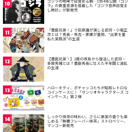
ゴジラの咆哮で目覚める朝…1954年公開『ゴジ
10
ラ』の貴重音源を搭載した「ゴジラ音声目覚ま
し時計」が新発売
『豊臣兄弟！』で萩原護が演じる武将・小堀正
11
次とは？秀長・秀吉・家康が重用、“出家を重
ねた実務派”の生涯
【豊臣兄弟！】2度の改易から復活した武将・
12
多賀秀種とは？豊臣秀長に仕えた半年間と波乱
の生涯
ハローキティ、ポチャッコたちが昭和レトロな
13
コインケースに！「サンリオキャラクターズ コ
インケース」第２弾
しっかり抹茶の味わい、さらに果実の香りも楽
14
しめる「無糖フレーバー抹茶」ストロベリー、
マンゴー新発売