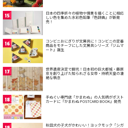
日本の四季折々の植物や情景を描くことに相応
15
しい色を集めた水彩色鉛筆『色辞典』が新発
売！
コンビニおにぎりが文房具に！コンビニの定番
16
商品をモチーフにした文房具シリーズ『ジムマ
ート』誕生
世界遺産決定で脚光！日本初の巨大都城・藤原
17
京を創り上げた知られざる女帝・持統天皇の凄
絶な執念
手ぬぐい専門店「かまわぬ」の人気柄がポスト
18
カードに『かまわぬ POSTCARD BOOK』発売
秋田犬の子犬がかわいい！ヨックモック「シガ
19