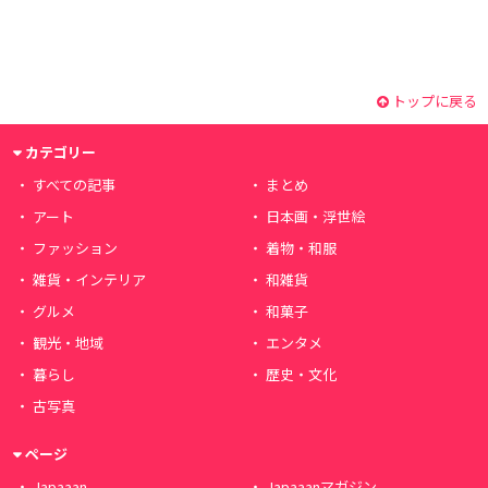
トップに戻る
カテゴリー
すべての記事
まとめ
アート
日本画・浮世絵
ファッション
着物・和服
雑貨・インテリア
和雑貨
グルメ
和菓子
観光・地域
エンタメ
暮らし
歴史・文化
古写真
ページ
Japaaan
Japaaanマガジン