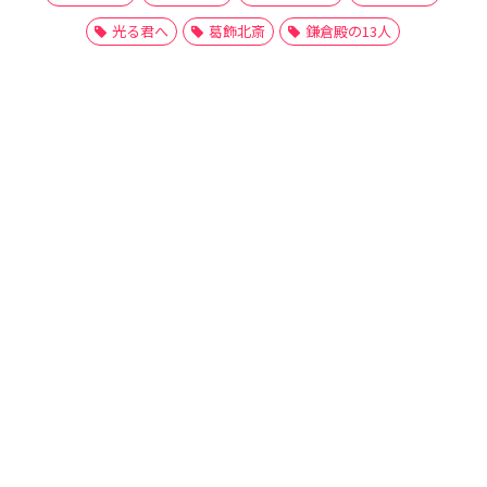
光る君へ
葛飾北斎
鎌倉殿の13人