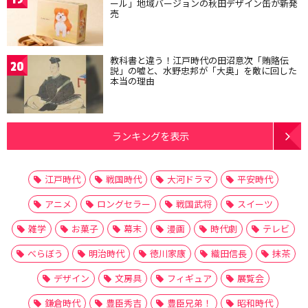
ール」地域バージョンの秋田デザイン缶が新発
売
教科書と違う！江戸時代の田沼意次「賄賂伝
20
説」の嘘と、水野忠邦が「大奥」を敵に回した
本当の理由
ランキングを表示
江戸時代
戦国時代
大河ドラマ
平安時代
アニメ
ロングセラー
戦国武将
スイーツ
雑学
お菓子
幕末
漫画
時代劇
テレビ
べらぼう
明治時代
徳川家康
織田信長
抹茶
デザイン
文房具
フィギュア
展覧会
鎌倉時代
豊臣秀吉
豊臣兄弟！
昭和時代