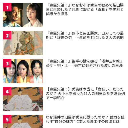
『豊臣兄弟！』なぜお市は秀吉の勧めで柴田勝
1
家と再婚した？悲劇に繋がる「真相」を史料と
伏線から探る
『豊臣兄弟！』お市と柴田勝家、自刃しての最
2
期と「辞世の句」…運命を共にした２人の悲劇
『豊臣兄弟！』後半の鍵を握る「浅井三姉妹」
3
茶々・初・江——秀吉に翻弄された波乱の生涯
【豊臣兄弟！】秀吉は本当に「女狂い」だった
4
のか？ 天下人を彩った11人の側室たちを時系列
で一挙紹介
なぜ浅井の旧臣は秀吉に従ったのか？ 武力を使
5
わず“自分の味方”に変えた裏工作の技法とは