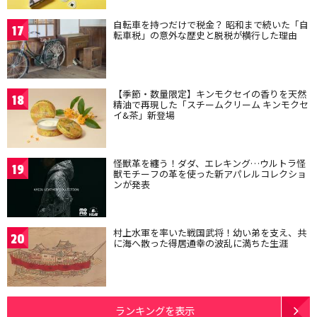
自転車を持つだけで税金？ 昭和まで続いた「自
17
転車税」の意外な歴史と脱税が横行した理由
【季節・数量限定】キンモクセイの香りを天然
18
精油で再現した「スチームクリーム キンモクセ
イ&茶」新登場
怪獣革を纏う！ダダ、エレキング…ウルトラ怪
19
獣モチーフの革を使った新アパレルコレクショ
ンが発表
村上水軍を率いた戦国武将！幼い弟を支え、共
20
に海へ散った得居通幸の波乱に満ちた生涯
ランキングを表示