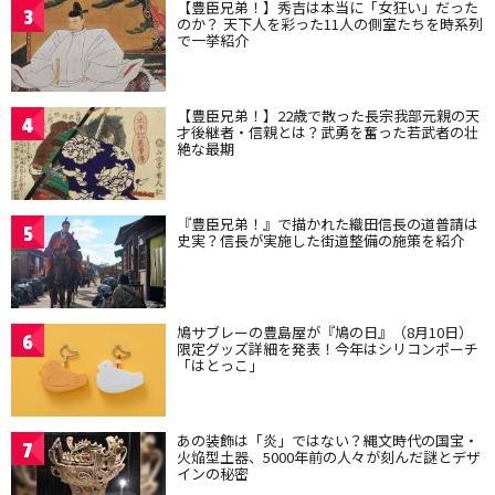
【豊臣兄弟！】秀吉は本当に「女狂い」だった
3
のか？ 天下人を彩った11人の側室たちを時系列
で一挙紹介
【豊臣兄弟！】22歳で散った長宗我部元親の天
4
才後継者・信親とは？武勇を奮った若武者の壮
絶な最期
『豊臣兄弟！』で描かれた織田信長の道普請は
5
史実？信長が実施した街道整備の施策を紹介
鳩サブレーの豊島屋が『鳩の日』（8月10日）
6
限定グッズ詳細を発表！今年はシリコンポーチ
「はとっこ」
あの装飾は「炎」ではない？縄文時代の国宝・
7
火焔型土器、5000年前の人々が刻んだ謎とデザ
インの秘密