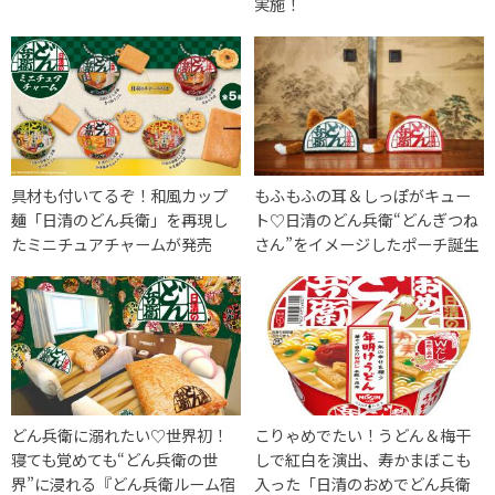
実施！
具材も付いてるぞ！和風カップ
もふもふの耳＆しっぽがキュー
麺「日清のどん兵衛」を再現し
ト♡日清のどん兵衛“どんぎつね
たミニチュアチャームが発売
さん”をイメージしたポーチ誕生
どん兵衛に溺れたい♡世界初！
こりゃめでたい！うどん＆梅干
寝ても覚めても“どん兵衛の世
しで紅白を演出、寿かまぼこも
界”に浸れる『どん兵衛ルーム宿
入った「日清のおめでどん兵衛