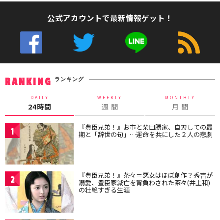
公式アカウントで最新情報ゲット！
ランキング
RANKING
DAILY
WEEKLY
MONTHLY
24時間
週 間
月 間
『豊臣兄弟！』お市と柴田勝家、自刃しての最
1
期と「辞世の句」…運命を共にした２人の悲劇
『豊臣兄弟！』茶々＝悪女はほぼ創作？秀吉が
2
溺愛、豊臣家滅亡を背負わされた茶々(井上和)
の壮絶すぎる生涯