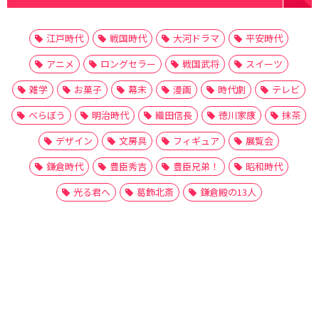
江戸時代
戦国時代
大河ドラマ
平安時代
アニメ
ロングセラー
戦国武将
スイーツ
雑学
お菓子
幕末
漫画
時代劇
テレビ
べらぼう
明治時代
織田信長
徳川家康
抹茶
デザイン
文房具
フィギュア
展覧会
鎌倉時代
豊臣秀吉
豊臣兄弟！
昭和時代
光る君へ
葛飾北斎
鎌倉殿の13人