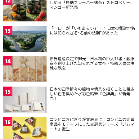
12
しめる「無糖フレーバー抹茶」ストロベリー、
マンゴー新発売
「一口」が「いもあらい」！？ 日本の難読地名
13
には知られざる“名前の法則”があった
世界遺産決定で脚光！日本初の巨大都城・藤原
14
京を創り上げた知られざる女帝・持統天皇の凄
絶な執念
日本の四季折々の植物や情景を描くことに相応
15
しい色を集めた水彩色鉛筆『色辞典』が新発
売！
コンビニおにぎりが文房具に！コンビニの定番
16
商品をモチーフにした文房具シリーズ『ジムマ
ート』誕生