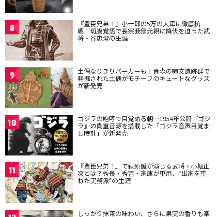
『豊臣兄弟！』小一郎の5万の大軍に徹底抗
8
戦！切腹覚悟で長宗我部元親に降伏を迫った武
将・谷忠澄の生涯
土偶なりきりパーカーも！青森の縄文遺跡群で
9
発掘された土偶がモチーフのキュートなグッズ
が新発売
ゴジラの咆哮で目覚める朝…1954年公開『ゴジ
10
ラ』の貴重音源を搭載した「ゴジラ音声目覚ま
し時計」が新発売
『豊臣兄弟！』で萩原護が演じる武将・小堀正
11
次とは？秀長・秀吉・家康が重用、“出家を重
ねた実務派”の生涯
しっかり抹茶の味わい、さらに果実の香りも楽