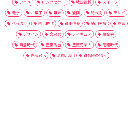
アニメ
ロングセラー
戦国武将
スイーツ
雑学
お菓子
幕末
漫画
時代劇
テレビ
べらぼう
明治時代
織田信長
徳川家康
抹茶
デザイン
文房具
フィギュア
展覧会
鎌倉時代
豊臣秀吉
豊臣兄弟！
昭和時代
光る君へ
葛飾北斎
鎌倉殿の13人