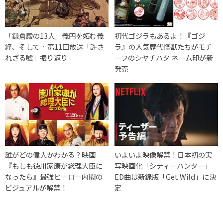
「鎌倉殿の13人」義円を妬む義
初代ゴジラもあるよ！『ゴジ
経、そして…第11回放送「許さ
ラ』の人気歴代怪獣たちがモチ
れざる嘘」振り返り
ーフのシヤチハタ ネーム印が新
発売
誰がどの偉人かわかる？映画
いよいよ映像解禁！日本初の実
『もしも徳川家康が総理大臣に
写映画化「シティーハンター」
なったら』最強ヒーロー内閣の
ED曲は新録版「Get Wild」に決
ビジュアルが解禁！
定