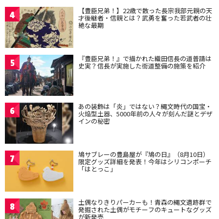
【豊臣兄弟！】22歳で散った長宗我部元親の天
4
才後継者・信親とは？武勇を奮った若武者の壮
絶な最期
『豊臣兄弟！』で描かれた織田信長の道普請は
5
史実？信長が実施した街道整備の施策を紹介
あの装飾は「炎」ではない？縄文時代の国宝・
6
火焔型土器、5000年前の人々が刻んだ謎とデザ
インの秘密
鳩サブレーの豊島屋が『鳩の日』（8月10日）
7
限定グッズ詳細を発表！今年はシリコンポーチ
「はとっこ」
土偶なりきりパーカーも！青森の縄文遺跡群で
8
発掘された土偶がモチーフのキュートなグッズ
が新発売