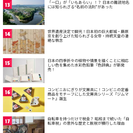
「一口」が「いもあらい」！？ 日本の難読地名
13
には知られざる“名前の法則”があった
世界遺産決定で脚光！日本初の巨大都城・藤原
14
京を創り上げた知られざる女帝・持統天皇の凄
絶な執念
日本の四季折々の植物や情景を描くことに相応
15
しい色を集めた水彩色鉛筆『色辞典』が新発
売！
コンビニおにぎりが文房具に！コンビニの定番
16
商品をモチーフにした文房具シリーズ『ジムマ
ート』誕生
自転車を持つだけで税金？ 昭和まで続いた「自
17
転車税」の意外な歴史と脱税が横行した理由