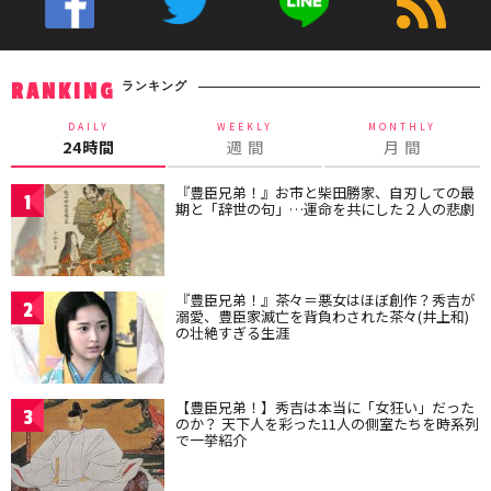
ランキング
RANKING
DAILY
WEEKLY
MONTHLY
24時間
週 間
月 間
『豊臣兄弟！』お市と柴田勝家、自刃しての最
1
期と「辞世の句」…運命を共にした２人の悲劇
『豊臣兄弟！』茶々＝悪女はほぼ創作？秀吉が
2
溺愛、豊臣家滅亡を背負わされた茶々(井上和)
の壮絶すぎる生涯
【豊臣兄弟！】秀吉は本当に「女狂い」だった
3
のか？ 天下人を彩った11人の側室たちを時系列
で一挙紹介