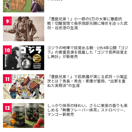
『豊臣兄弟！』小一郎の5万の大軍に徹底抗
9
戦！切腹覚悟で長宗我部元親に降伏を迫った武
将・谷忠澄の生涯
ゴジラの咆哮で目覚める朝…1954年公開『ゴジ
10
ラ』の貴重音源を搭載した「ゴジラ音声目覚ま
し時計」が新発売
『豊臣兄弟！』で萩原護が演じる武将・小堀正
11
次とは？秀長・秀吉・家康が重用、“出家を重
ねた実務派”の生涯
しっかり抹茶の味わい、さらに果実の香りも楽
12
しめる「無糖フレーバー抹茶」ストロベリー、
マンゴー新発売