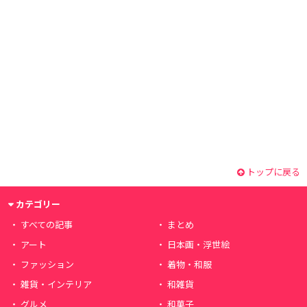
トップに戻る
カテゴリー
すべての記事
まとめ
アート
日本画・浮世絵
ファッション
着物・和服
雑貨・インテリア
和雑貨
グルメ
和菓子