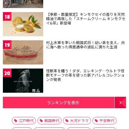
【季節・数量限定】キンモクセイの香りを天然
18
精油で再現した「スチームクリーム キンモクセ
イ&茶」新登場
村上水軍を率いた戦国武将！幼い弟を支え、共
19
に海へ散った得居通幸の波乱に満ちた生涯
怪獣革を纏う！ダダ、エレキング…ウルトラ怪
20
獣モチーフの革を使った新アパレルコレクショ
ンが発表
ランキングを表示
江戸時代
戦国時代
大河ドラマ
平安時代